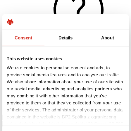
Consent
Details
About
This website uses cookies
Užitočné odkazy
Nátery, farby a záruky
We use cookies to personalise content and ads, to
Registrácia záruky
provide social media features and to analyse our traffic.
Realizácie a inšpirácie
Súbory na stiahnutie
We also share information about your use of our site with
Nájsť zhotoviteľa
our social media, advertising and analytics partners who
Knižnica BIM
may combine it with other information that you’ve
Najčastejšie otázky (FAQ)
Na stiahnutie
provided to them or that they’ve collected from your use
Kontakty
of their services. The administrator of your personal data
contained in the website is BP2 Spółka z ograniczoną
odpowiedzialnością, Marii Konopnickiej 29 Street, 30-302
Kraków. KRS 0000369912, NIP 6762431701, REGON