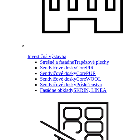
Investičná výstavba
Strešné a fasádne
Trapézové plechy
Sendvičové dosky
CorePIR
Sendvičové dosky
CorePUR
Sendvičové dosky
CoreWOOL
Sendvičové dosky
Príslušenstvo
Fasádne obklady
SKRIN, LINEA