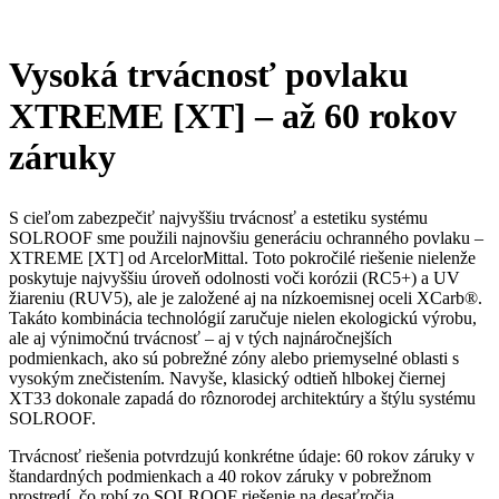
Vysoká trvácnosť povlaku
XTREME [XT] – až 60 rokov
záruky
S cieľom zabezpečiť najvyššiu trvácnosť a estetiku systému
SOLROOF sme použili najnovšiu generáciu ochranného povlaku –
XTREME [XT] od ArcelorMittal. Toto pokročilé riešenie nielenže
poskytuje najvyššiu úroveň odolnosti voči korózii (RC5+) a UV
žiareniu (RUV5), ale je založené aj na nízkoemisnej oceli XCarb®.
Takáto kombinácia technológií zaručuje nielen ekologickú výrobu,
ale aj výnimočnú trvácnosť – aj v tých najnáročnejších
podmienkach, ako sú pobrežné zóny alebo priemyselné oblasti s
vysokým znečistením. Navyše, klasický odtieň hlbokej čiernej
XT33 dokonale zapadá do rôznorodej architektúry a štýlu systému
SOLROOF.
Trvácnosť riešenia potvrdzujú konkrétne údaje: 60 rokov záruky v
štandardných podmienkach a 40 rokov záruky v pobrežnom
prostredí, čo robí zo SOLROOF riešenie na desaťročia.