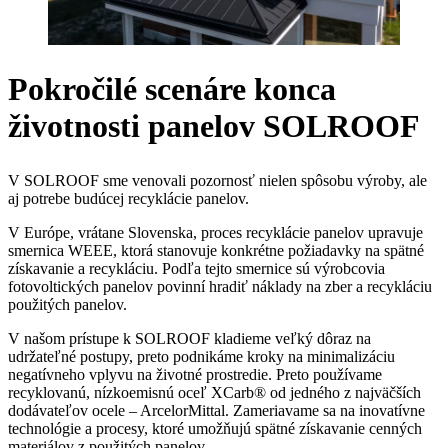
Pokročilé scenáre konca
životnosti panelov SOLROOF
V SOLROOF sme venovali pozornosť nielen spôsobu výroby, ale
aj potrebe budúcej recyklácie panelov.
V Európe, vrátane Slovenska, proces recyklácie panelov upravuje
smernica WEEE, ktorá stanovuje konkrétne požiadavky na spätné
získavanie a recykláciu. Podľa tejto smernice sú výrobcovia
fotovoltických panelov povinní hradiť náklady na zber a recykláciu
použitých panelov.
V našom prístupe k SOLROOF kladieme veľký dôraz na
udržateľné postupy, preto podnikáme kroky na minimalizáciu
negatívneho vplyvu na životné prostredie. Preto používame
recyklovanú, nízkoemisnú oceľ XCarb® od jedného z najväčších
dodávateľov ocele – ArcelorMittal. Zameriavame sa na inovatívne
technológie a procesy, ktoré umožňujú spätné získavanie cenných
materiálov z použitých panelov.