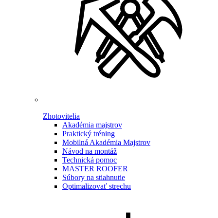
Zhotovitelia
Akadémia majstrov
Praktický tréning
Mobilná Akadémia Majstrov
Návod na montáž
Technická pomoc
MASTER ROOFER
Súbory na stiahnutie
Optimalizovať strechu