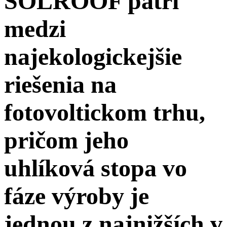
SOLROOF patrí
medzi
najekologickejšie
riešenia na
fotovoltickom trhu,
pričom jeho
uhlíková stopa vo
fáze výroby je
jednou z najnižších v