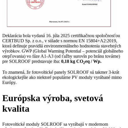
Deklarácia bola vydaná 16. júla 2025 certifikačnou spoločnosťou
CERTBUD Sp. z o.o., v súlade s normou EN 15804+A2:2019,
ktorá definuje pravidlá environmentálneho hodnotenia stavebných
výrobkov. GWP (Global Warming Potential – potenciál globálneho
otepľovania) vo fáze A1-A3 (od ťažby surovín po bránu továrne)
pre SOLROOF predstavuje iba:
0,18 kg CO
eq / Wp.
2
To znamená, že fotovoltické panely SOLROOF sú takmer 3-krát
ekologickejšie ako niektoré populárne PV moduly vyrábané mimo
Európy.
Európska výroba, svetová
kvalita
Fotovoltické moduly SOLROOF sa vyrábajú v modernom