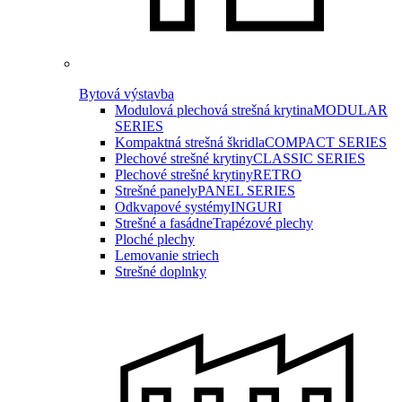
Bytová výstavba
Modulová plechová strešná krytina
MODULAR
SERIES
Kompaktná strešná škridla
COMPACT SERIES
Plechové strešné krytiny
CLASSIC SERIES
Plechové strešné krytiny
RETRO
Strešné panely
PANEL SERIES
Odkvapové systémy
INGURI
Strešné a fasádne
Trapézové plechy
Ploché plechy
Lemovanie striech
Strešné doplnky