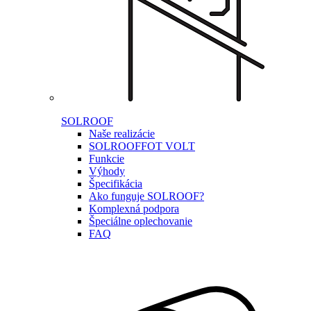
SOLROOF
Naše realizácie
SOLROOF
FOT VOLT
Funkcie
Výhody
Špecifikácia
Ako funguje SOLROOF?
Komplexná podpora
Špeciálne oplechovanie
FAQ