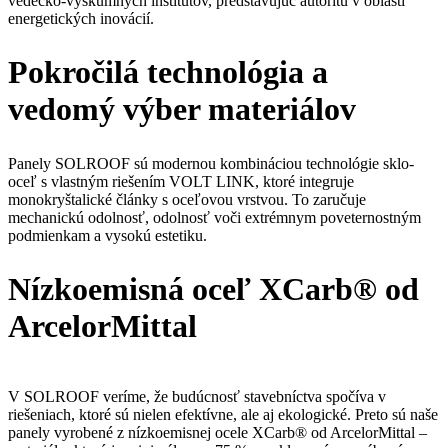
vedecko-výskumných inštitútov, predstavujúc autoritu v oblasti
energetických inovácií.
Pokročilá technológia a
vedomý výber materiálov
Panely SOLROOF sú modernou kombináciou technológie sklo-
oceľ s vlastným riešením VOLT LINK, ktoré integruje
monokryštalické články s oceľovou vrstvou. To zaručuje
mechanickú odolnosť, odolnosť voči extrémnym poveternostným
podmienkam a vysokú estetiku.
Nízkoemisná oceľ XCarb® od
ArcelorMittal
V SOLROOF veríme, že budúcnosť stavebníctva spočíva v
riešeniach, ktoré sú nielen efektívne, ale aj ekologické. Preto sú naše
panely vyrobené z nízkoemisnej ocele XCarb® od ArcelorMittal –