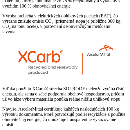
materiálu, ktorý je minimálne zo 75 % recyklovaný a vyrábaný s
využitím 100 % obnoviteľnej energie.
Výroba prebieha v elektrických oblúkových peciach (EAF), čo
výrazne znižuje emisie CO₂ (priemerná stopa je približne 300 kg
CO₂ na tonu ocele), v porovnaní s konvenčnými metódami
tavenia.
Vďaka použitiu XCarb® strecha SOLROOF nielenže vyrába čistú
energiu, ale sama o sebe podporuje obehové hospodárstvo, pričom
už vo fáze výberu materiálu ponúka reálne nižšiu uhlíkovú stopu.
Navyše, ArcelorMittal certifikuje každých nasledujúcich 100 kg
výrobku dokumentmi, ktoré potvrdzujú podiel recyklácie a použitie
obnoviteľnej energie, čo umožňuje transparentné vykazovanie
emisií.