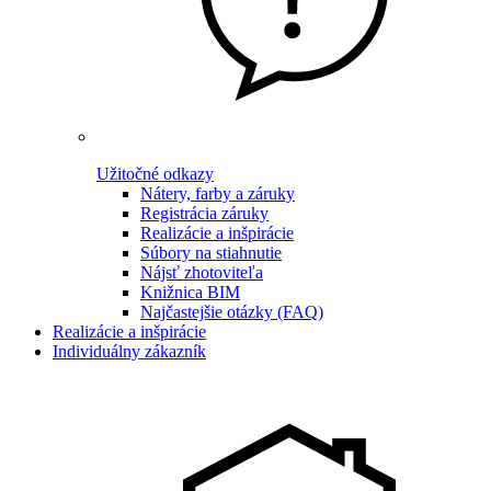
Užitočné odkazy
Nátery, farby a záruky
Registrácia záruky
Realizácie a inšpirácie
Súbory na stiahnutie
Nájsť zhotoviteľa
Knižnica BIM
Najčastejšie otázky (FAQ)
Realizácie a inšpirácie
Individuálny zákazník