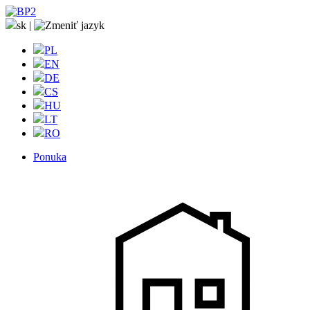
sk
|
PL
EN
DE
CS
HU
LT
RO
Ponuka