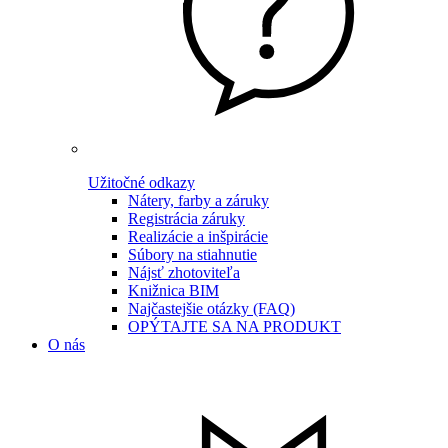
Užitočné odkazy
Nátery, farby a záruky
Registrácia záruky
Realizácie a inšpirácie
Súbory na stiahnutie
Nájsť zhotoviteľa
Knižnica BIM
Najčastejšie otázky (FAQ)
OPÝTAJTE SA NA PRODUKT
O nás