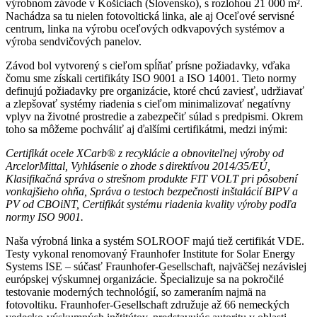
výrobnom závode v Košiciach (Slovensko), s rozlohou 21 000 m².
Nachádza sa tu nielen fotovoltická linka, ale aj Oceľové servisné
centrum, linka na výrobu oceľových odkvapových systémov a
výroba sendvičových panelov.
Závod bol vytvorený s cieľom spĺňať prísne požiadavky, vďaka
čomu sme získali certifikáty ISO 9001 a ISO 14001. Tieto normy
definujú požiadavky pre organizácie, ktoré chcú zaviesť, udržiavať
a zlepšovať systémy riadenia s cieľom minimalizovať negatívny
vplyv na životné prostredie a zabezpečiť súlad s predpismi. Okrem
toho sa môžeme pochváliť aj ďalšími certifikátmi, medzi inými:
Certifikát ocele XCarb® z recyklácie a obnoviteľnej výroby od
ArcelorMittal, Vyhlásenie o zhode s direktívou 2014/35/EÚ,
Klasifikačná správa o strešnom produkte FIT VOLT pri pôsobení
vonkajšieho ohňa, Správa o testoch bezpečnosti inštalácií BIPV a
PV od CBOiNT, Certifikát systému riadenia kvality výroby podľa
normy ISO 9001.
Naša výrobná linka a systém SOLROOF majú tiež certifikát VDE.
Testy vykonal renomovaný Fraunhofer Institute for Solar Energy
Systems ISE – súčasť Fraunhofer-Gesellschaft, najväčšej nezávislej
európskej výskumnej organizácie. Špecializuje sa na pokročilé
testovanie moderných technológií, so zameraním najmä na
fotovoltiku. Fraunhofer-Gesellschaft združuje až 66 nemeckých