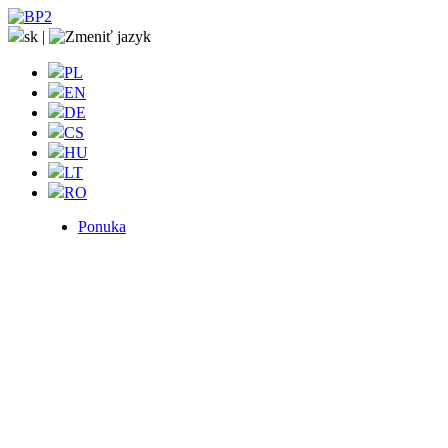
sk
|
PL
EN
DE
CS
HU
LT
RO
Ponuka