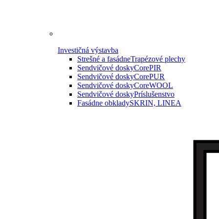
Investičná výstavba
Strešné a fasádne
Trapézové plechy
Sendvičové dosky
CorePIR
Sendvičové dosky
CorePUR
Sendvičové dosky
CoreWOOL
Sendvičové dosky
Príslušenstvo
Fasádne obklady
SKRIN, LINEA