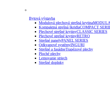
Bytová výstavba
Modulová plechová strešná krytina
MODULA
Kompaktná strešná škridla
COMPACT SERI
Plechové strešné krytiny
CLASSIC SERIES
Plechové strešné krytiny
RETRO
Strešné panely
PANEL SERIES
Odkvapové systémy
INGURI
Strešné a fasádne
Trapézové plechy
Ploché plechy
Lemovanie striech
Strešné doplnky