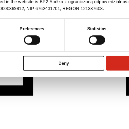
ned in the website is BP2 Spółka z ograniczoną odpowiedzialnośc
S 0000369912, NIP 6762431701, REGON 121387608.
Preferences
Statistics
Deny