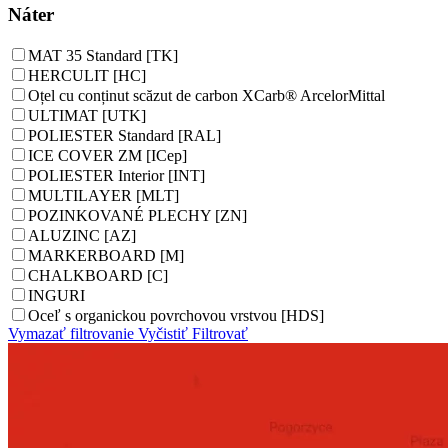
Náter
MAT 35 Standard [TK]
HERCULIT [HC]
Oțel cu conținut scăzut de carbon XCarb® ArcelorMittal
ULTIMAT [UTK]
POLIESTER Standard [RAL]
ICE COVER ZM [ICep]
POLIESTER Interior [INT]
MULTILAYER [MLT]
POZINKOVANÉ PLECHY [ZN]
ALUZINC [AZ]
MARKERBOARD [M]
CHALKBOARD [C]
INGURI
Oceľ s organickou povrchovou vrstvou [HDS]
Vymazať filtrovanie
Vyčistiť
Filtrovať