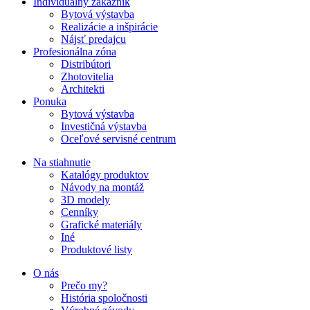
Individuálny zákazník
Bytová výstavba
Realizácie a inšpirácie
Nájsť predajcu
Profesionálna zóna
Distribútori
Zhotovitelia
Architekti
Ponuka
Bytová výstavba
Investičná výstavba
Oceľové servisné centrum
Na stiahnutie
Katalógy produktov
Návody na montáž
3D modely
Cenníky
Grafické materiály
Iné
Produktové listy
O nás
Prečo my?
História spoločnosti