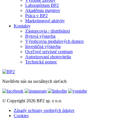
Výrobné závody
Laboratórium BP2
Akadémia majstrov
Práca v BP2
Marketingové aktivity
Kontakty
Zástupcovia / distribútori
Bytová výstavba
Výrobcovia modulových domov
Investičná výstavba
Oceľové servisné centrum
Autorizovaní zhotovitelia
Technická pomoc
Navštívte nás na sociálnych sieťach
© Copyright 2026 BP2 sp. z o.o.
Zásady ochrany osobných údajov
Cookies