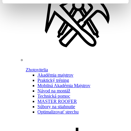
Zhotovitelia
Akadémia majstrov
Praktický tréning
Mobilná Akadémia Majstrov
Návod na montáž
Technická pomoc
MASTER ROOFER
Súbory na stiahnutie
Optimalizovať strechu