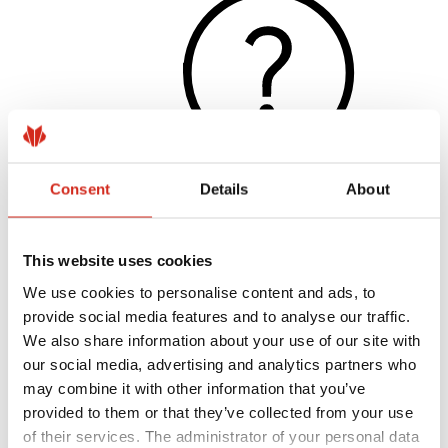
Consent
Details
About
Užitočné odkazy
This website uses cookies
Nátery, farby a záruky
Registrácia záruky
We use cookies to personalise content and ads, to
Realizácie a inšpirácie
Súbory na stiahnutie
provide social media features and to analyse our traffic.
Nájsť zhotoviteľa
We also share information about your use of our site with
Knižnica BIM
our social media, advertising and analytics partners who
Pre profesionálov
may combine it with other information that you’ve
provided to them or that they’ve collected from your use
of their services. The administrator of your personal data