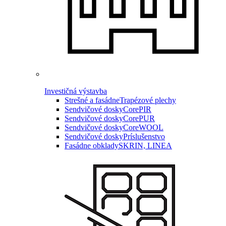
Investičná výstavba
Strešné a fasádne
Trapézové plechy
Sendvičové dosky
CorePIR
Sendvičové dosky
CorePUR
Sendvičové dosky
CoreWOOL
Sendvičové dosky
Príslušenstvo
Fasádne obklady
SKRIN, LINEA