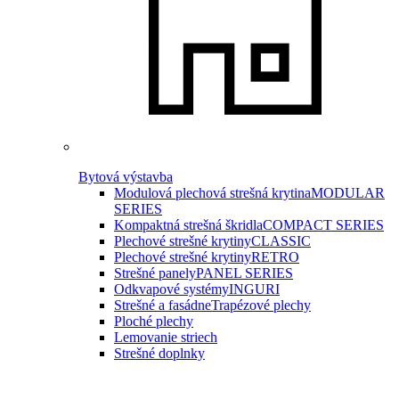
Bytová výstavba
Modulová plechová strešná krytina
MODULAR
SERIES
Kompaktná strešná škridla
COMPACT SERIES
Plechové strešné krytiny
CLASSIC
Plechové strešné krytiny
RETRO
Strešné panely
PANEL SERIES
Odkvapové systémy
INGURI
Strešné a fasádne
Trapézové plechy
Ploché plechy
Lemovanie striech
Strešné doplnky