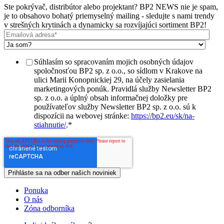
Ste pokrývač, distribútor alebo projektant? BP2 NEWS nie je spam,
je to obsahovo bohatý priemyselný mailing - sledujte s nami trendy
v strešných krytinách a dynamicky sa rozvíjajúci sortiment BP2!
Súhlasím so spracovaním mojich osobných údajov
spoločnosťou BP2 sp. z o.o., so sídlom v Krakove na
ulici Marii Konopnickiej 29, na účely zasielania
marketingových ponúk. Pravidlá služby Newsletter BP2
sp. z o.o. a úplný obsah informačnej doložky pre
používateľov služby Newsletter BP2 sp. z o.o. sú k
dispozícii na webovej stránke:
https://bp2.eu/sk/na-
stiahnutie/
.
*
Ponuka
O nás
Zóna odborníka