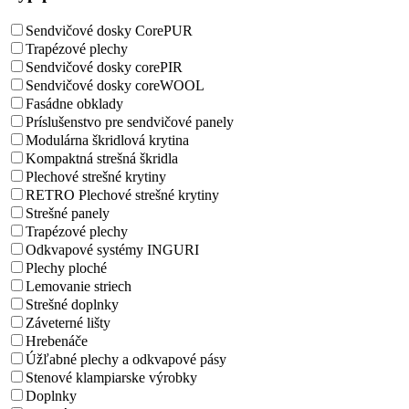
Sendvičové dosky CorePUR
Trapézové plechy
Sendvičové dosky corePIR
Sendvičové dosky coreWOOL
Fasádne obklady
Príslušenstvo pre sendvičové panely
Modulárna škridlová krytina
Kompaktná strešná škridla
Plechové strešné krytiny
RETRO Plechové strešné krytiny
Strešné panely
Trapézové plechy
Odkvapové systémy INGURI
Plechy ploché
Lemovanie striech
Strešné doplnky
Záveterné lišty
Hrebenáče
Úžľabné plechy a odkvapové pásy
Stenové klampiarske výrobky
Doplnky