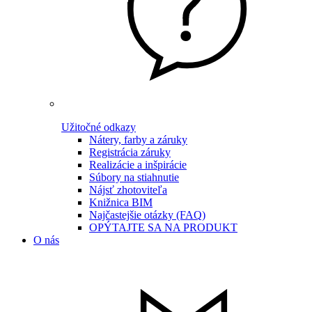
Užitočné odkazy
Nátery, farby a záruky
Registrácia záruky
Realizácie a inšpirácie
Súbory na stiahnutie
Nájsť zhotoviteľa
Knižnica BIM
Najčastejšie otázky (FAQ)
OPÝTAJTE SA NA PRODUKT
O nás