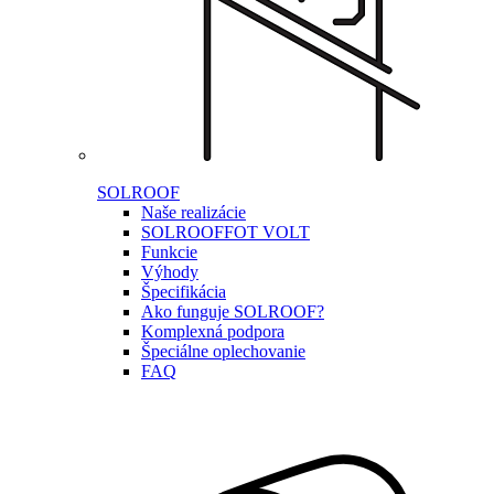
SOLROOF
Naše realizácie
SOLROOF
FOT VOLT
Funkcie
Výhody
Špecifikácia
Ako funguje SOLROOF?
Komplexná podpora
Špeciálne oplechovanie
FAQ