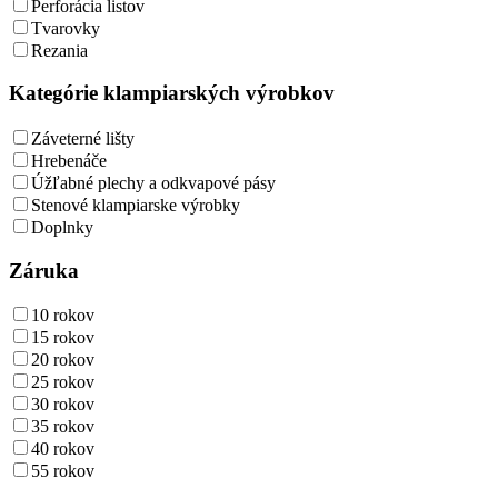
Perforácia listov
Tvarovky
Rezania
Kategórie klampiarských výrobkov
Záveterné lišty
Hrebenáče
Úžľabné plechy a odkvapové pásy
Stenové klampiarske výrobky
Doplnky
Záruka
10 rokov
15 rokov
20 rokov
25 rokov
30 rokov
35 rokov
40 rokov
55 rokov