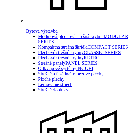
Bytová výstavba
Modulová plechová strešná krytina
MODULAR
SERIES
Kompaktná strešná škridla
COMPACT SERIES
Plechové strešné krytiny
CLASSIC SERIES
Plechové strešné krytiny
RETRO
Strešné panely
PANEL SERIES
Odkvapové systémy
INGURI
Strešné a fasádne
Trapézové plechy
Ploché plechy
Lemovanie striech
Strešné doplnky