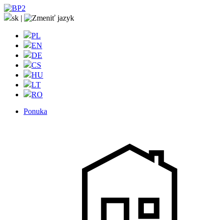
sk
|
PL
EN
DE
CS
HU
LT
RO
Ponuka