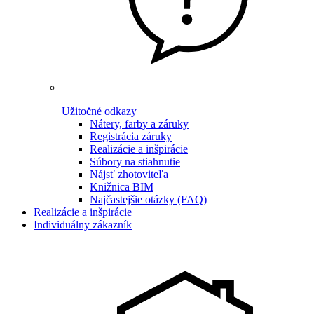
Užitočné odkazy
Nátery, farby a záruky
Registrácia záruky
Realizácie a inšpirácie
Súbory na stiahnutie
Nájsť zhotoviteľa
Knižnica BIM
Najčastejšie otázky (FAQ)
Realizácie a inšpirácie
Individuálny zákazník