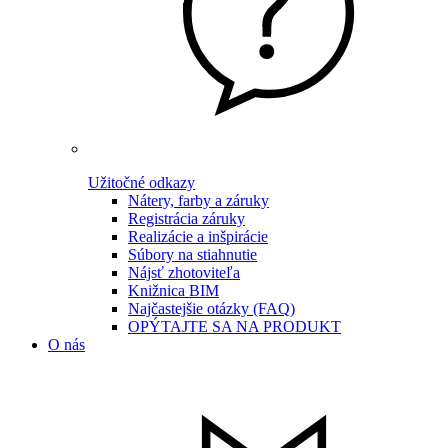
Užitočné odkazy
Nátery, farby a záruky
Registrácia záruky
Realizácie a inšpirácie
Súbory na stiahnutie
Nájsť zhotoviteľa
Knižnica BIM
Najčastejšie otázky (FAQ)
OPÝTAJTE SA NA PRODUKT
O nás