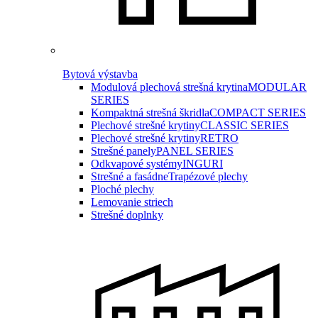
Bytová výstavba
Modulová plechová strešná krytina
MODULAR
SERIES
Kompaktná strešná škridla
COMPACT SERIES
Plechové strešné krytiny
CLASSIC SERIES
Plechové strešné krytiny
RETRO
Strešné panely
PANEL SERIES
Odkvapové systémy
INGURI
Strešné a fasádne
Trapézové plechy
Ploché plechy
Lemovanie striech
Strešné doplnky