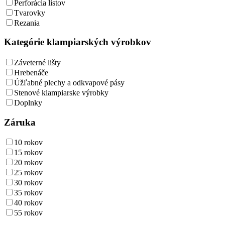
Perforácia listov
Tvarovky
Rezania
Kategórie klampiarských výrobkov
Záveterné lišty
Hrebenáče
Úžľabné plechy a odkvapové pásy
Stenové klampiarske výrobky
Doplnky
Záruka
10 rokov
15 rokov
20 rokov
25 rokov
30 rokov
35 rokov
40 rokov
55 rokov