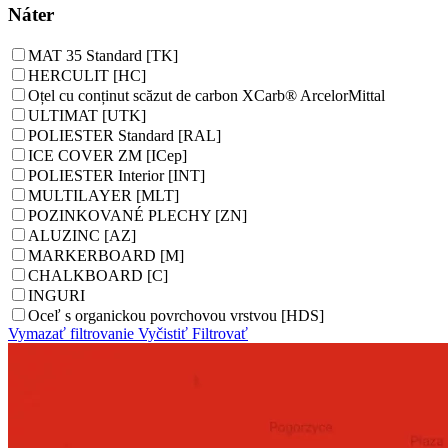
Náter
MAT 35 Standard [TK]
HERCULIT [HC]
Oțel cu conținut scăzut de carbon XCarb® ArcelorMittal
ULTIMAT [UTK]
POLIESTER Standard [RAL]
ICE COVER ZM [ICep]
POLIESTER Interior [INT]
MULTILAYER [MLT]
POZINKOVANÉ PLECHY [ZN]
ALUZINC [AZ]
MARKERBOARD [M]
CHALKBOARD [C]
INGURI
Oceľ s organickou povrchovou vrstvou [HDS]
Vymazať filtrovanie
Vyčistiť
Filtrovať