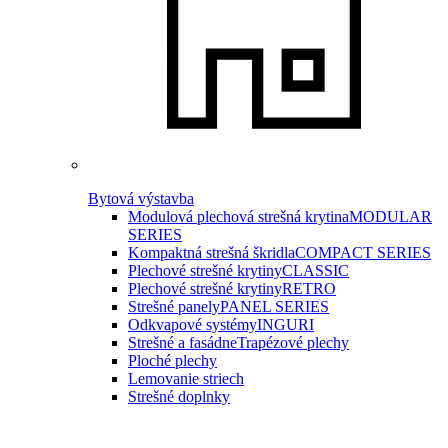
Bytová výstavba
Modulová plechová strešná krytina
MODULAR
SERIES
Kompaktná strešná škridla
COMPACT SERIES
Plechové strešné krytiny
CLASSIC
Plechové strešné krytiny
RETRO
Strešné panely
PANEL SERIES
Odkvapové systémy
INGURI
Strešné a fasádne
Trapézové plechy
Ploché plechy
Lemovanie striech
Strešné doplnky