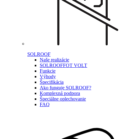
SOLROOF
Naše realizácie
SOLROOF
FOT VOLT
Funkcie
Výhody
Špecifikácia
Ako funguje SOLROOF?
Komplexná podpora
Špeciálne oplechovanie
FAQ