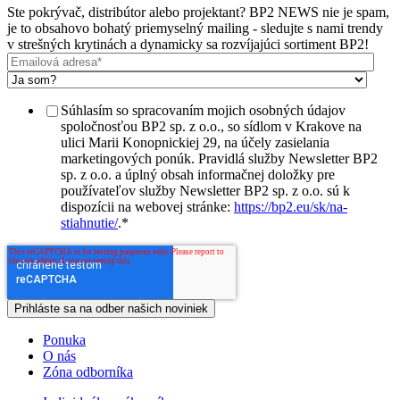
Ste pokrývač, distribútor alebo projektant? BP2 NEWS nie je spam,
je to obsahovo bohatý priemyselný mailing - sledujte s nami trendy
v strešných krytinách a dynamicky sa rozvíjajúci sortiment BP2!
Súhlasím so spracovaním mojich osobných údajov
spoločnosťou BP2 sp. z o.o., so sídlom v Krakove na
ulici Marii Konopnickiej 29, na účely zasielania
marketingových ponúk. Pravidlá služby Newsletter BP2
sp. z o.o. a úplný obsah informačnej doložky pre
používateľov služby Newsletter BP2 sp. z o.o. sú k
dispozícii na webovej stránke:
https://bp2.eu/sk/na-
stiahnutie/
.
*
Ponuka
O nás
Zóna odborníka