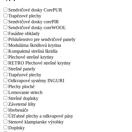
Sendvičové dosky CorePUR
Trapézové plechy
Sendvičové dosky corePIR
Sendvičové dosky coreWOOL
Fasádne obklady
Príslušenstvo pre sendvičové panely
Modulárna škridlová krytina
Kompaktná strešná škridla
Plechové strešné krytiny
RETRO Plechové strešné krytiny
Strešné panely
Trapézové plechy
Odkvapové systémy INGURI
Plechy ploché
Lemovanie striech
Strešné doplnky
Záveterné lišty
Hrebenáče
Úžľabné plechy a odkvapové pásy
Stenové klampiarske výrobky
Doplnky