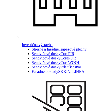
Investičná výstavba
Strešné a fasádne
Trapézové plechy
Sendvičové dosky
CorePIR
Sendvičové dosky
CorePUR
Sendvičové dosky
CoreWOOL
Sendvičové dosky
Príslušenstvo
Fasádne obklady
SKRIN, LINEA