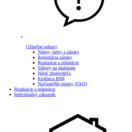
Užitočné odkazy
Nátery, farby a záruky
Registrácia záruky
Realizácie a inšpirácie
Súbory na stiahnutie
Nájsť zhotoviteľa
Knižnica BIM
Najčastejšie otázky (FAQ)
Realizácie a inšpirácie
Individuálny zákazník