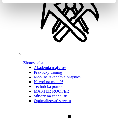
Zhotovitelia
Akadémia majstrov
Praktický tréning
Mobilná Akadémia Majstrov
Návod na montáž
Technická pomoc
MASTER ROOFER
Súbory na stiahnutie
Optimalizovať strechu