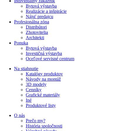
Individuálny zákazník
Bytová výstavba
Realizácie a inšpirácie
Nájsť predajcu
Profesionálna zóna
Distribútori
Zhotovitelia
Architekti
Ponuka
Bytová výstavba
Investičná výstavba
Oceľové servisné centrum
Na stiahnutie
Katalógy produktov
Návody na montáž
3D modely
Cenníky
Grafické materiály
Iné
Produktové listy
O nás
Prečo my?
História spoločnosti