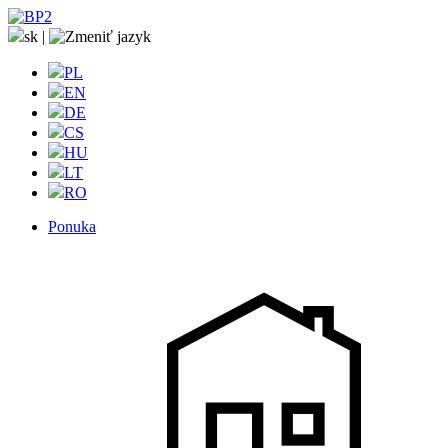
sk
|
PL
EN
DE
CS
HU
LT
RO
Ponuka