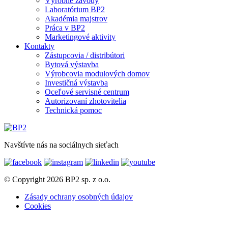
Výrobné závody
Laboratórium BP2
Akadémia majstrov
Práca v BP2
Marketingové aktivity
Kontakty
Zástupcovia / distribútori
Bytová výstavba
Výrobcovia modulových domov
Investičná výstavba
Oceľové servisné centrum
Autorizovaní zhotovitelia
Technická pomoc
Navštívte nás na sociálnych sieťach
© Copyright 2026 BP2 sp. z o.o.
Zásady ochrany osobných údajov
Cookies