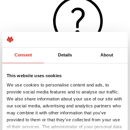
Consent
Details
About
Užitočné odkazy
This website uses cookies
Nátery, farby a záruky
Registrácia záruky
We use cookies to personalise content and ads, to
Realizácie a inšpirácie
Súbory na stiahnutie
provide social media features and to analyse our traffic.
Nájsť zhotoviteľa
We also share information about your use of our site with
Knižnica BIM
our social media, advertising and analytics partners who
Pre profesionálov
may combine it with other information that you’ve
provided to them or that they’ve collected from your use
of their services. The administrator of your personal data