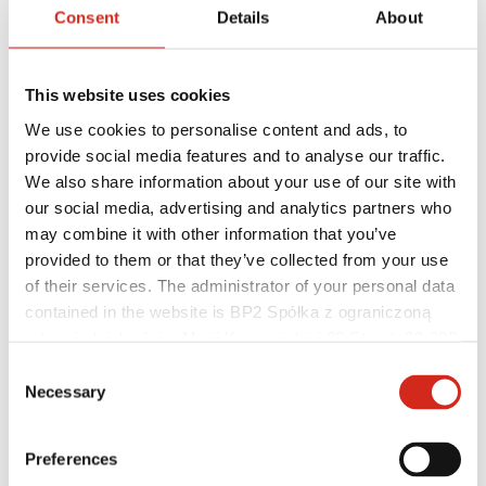
Consent
Details
About
This website uses cookies
We use cookies to personalise content and ads, to
provide social media features and to analyse our traffic.
We also share information about your use of our site with
Užitečné odkazy
Nátěry, barevnost a záruky
our social media, advertising and analytics partners who
Registrace záruky
may combine it with other information that you’ve
Realizace a inspirace
provided to them or that they’ve collected from your use
Soubory ke stažení
Kde koupit?
of their services. The administrator of your personal data
Najít zhotovitele
contained in the website is BP2 Spółka z ograniczoną
Knihovny BIM
odpowiedzialnością, Marii Konopnickiej 29 Street, 30-302
Pro profesionály
Kraków. KRS 0000369912, NIP 6762431701, REGON
Consent
121387608.
Necessary
Selection
Preferences