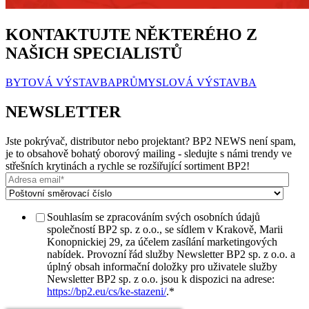
KONTAKTUJTE NĚKTERÉHO Z
NAŠICH SPECIALISTŮ
BYTOVÁ VÝSTAVBA
PRŮMYSLOVÁ VÝSTAVBA
NEWSLETTER
Jste pokrývač, distributor nebo projektant? BP2 NEWS není spam,
je to obsahově bohatý oborový mailing - sledujte s námi trendy ve
střešních krytinách a rychle se rozšiřující sortiment BP2!
Souhlasím se zpracováním svých osobních údajů
společností BP2 sp. z o.o., se sídlem v Krakově, Marii
Konopnickiej 29, za účelem zasílání marketingových
nabídek. Provozní řád služby Newsletter BP2 sp. z o.o. a
úplný obsah informační doložky pro uživatele služby
Newsletter BP2 sp. z o.o. jsou k dispozici na adrese:
https://bp2.eu/cs/ke-stazeni/
.
*