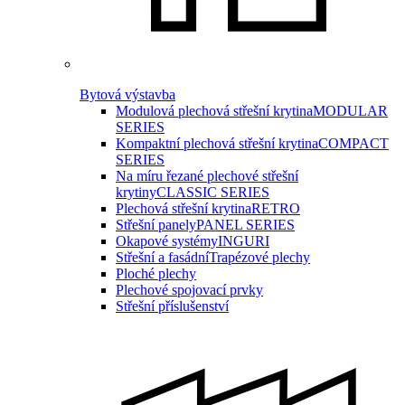
Bytová výstavba
Modulová plechová střešní krytina
MODULAR
SERIES
Kompaktní plechová střešní krytina
COMPACT
SERIES
Na míru řezané plechové střešní
krytiny
CLASSIC SERIES
Plechová střešní krytina
RETRO
Střešní panely
PANEL SERIES
Okapové systémy
INGURI
Střešní a fasádní
Trapézové plechy
Ploché plechy
Plechové spojovací prvky
Střešní příslušenství