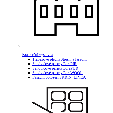
Komerční výstavba
Trapézové plechy
Střešní a fasádní
Sendvičové panely
CorePIR
Sendvičové panely
CorePUR
Sendvičové panely
CoreWOOL
Fasádní obložení
SKRIN, LINEA