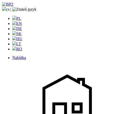
cs
|
PL
EN
DE
SK
HU
LT
RO
Nabídka