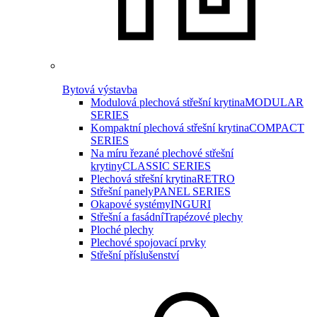
Bytová výstavba
Modulová plechová střešní krytina
MODULAR
SERIES
Kompaktní plechová střešní krytina
COMPACT
SERIES
Na míru řezané plechové střešní
krytiny
CLASSIC SERIES
Plechová střešní krytina
RETRO
Střešní panely
PANEL SERIES
Okapové systémy
INGURI
Střešní a fasádní
Trapézové plechy
Ploché plechy
Plechové spojovací prvky
Střešní příslušenství