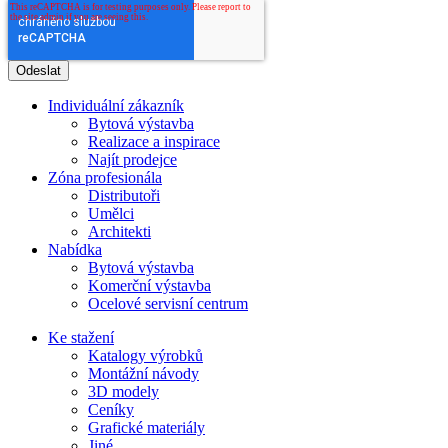
Individuální zákazník
Bytová výstavba
Realizace a inspirace
Najít prodejce
Zóna profesionála
Distributoři
Umělci
Architekti
Nabídka
Bytová výstavba
Komerční výstavba
Ocelové servisní centrum
Ke stažení
Katalogy výrobků
Montážní návody
3D modely
Ceníky
Grafické materiály
Jiné