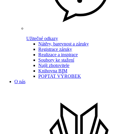
Užitečné odkazy
Nátěry, barevnost a záruky
Registrace záruky
Realizace a inspirace
Soubory ke stažení
Najít zhotovitele
Knihovna BIM
POPTAT VÝROBEK
O nás