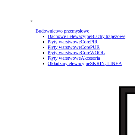
Budownictwo przemysłowe
Dachowe i elewacyjne
Blachy trapezowe
Płyty warstwowe
CorePIR
Płyty warstwowe
CorePUR
Płyty warstwowe
CoreWOOL
Płyty warstwowe
Akcesoria
Okładziny elewacyjne
SKRIN, LINEA