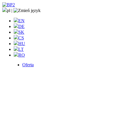
pl
|
EN
DE
SK
CS
HU
LT
RO
Oferta