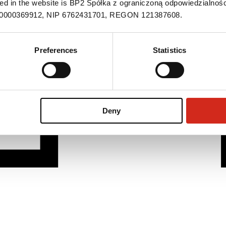
ned in the website is BP2 Spółka z ograniczoną odpowiedzialnośc
S 0000369912, NIP 6762431701, REGON 121387608.
Preferences
Statistics
Deny