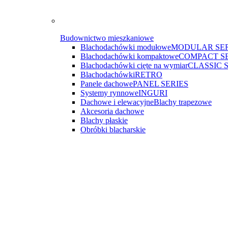
Budownictwo mieszkaniowe
Blachodachówki modułowe
MODULAR SER
Blachodachówki kompaktowe
COMPACT S
Blachodachówki cięte na wymiar
CLASSIC 
Blachodachówki
RETRO
Panele dachowe
PANEL SERIES
Systemy rynnowe
INGURI
Dachowe i elewacyjne
Blachy trapezowe
Akcesoria dachowe
Blachy płaskie
Obróbki blacharskie