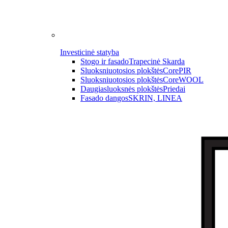
Investicinė statyba
Stogo ir fasado
Trapecinė Skarda
Sluoksniuotosios plokštės
CorePIR
Sluoksniuotosios plokštės
CoreWOOL
Daugiasluoksnės plokštės
Priedai
Fasado dangos
SKRIN, LINEA