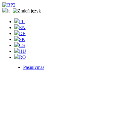
lt
|
PL
EN
DE
SK
CS
HU
RO
Pasiūlymas