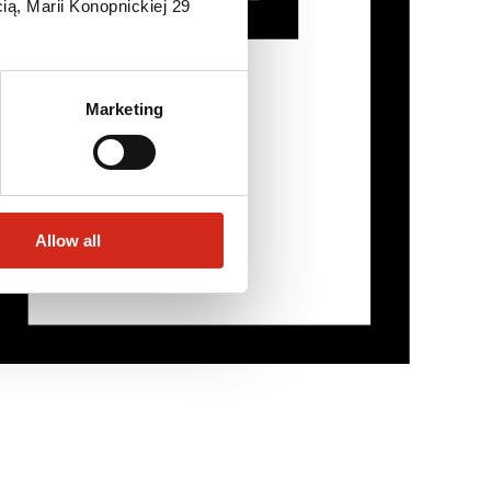
ią, Marii Konopnickiej 29
Marketing
Allow all