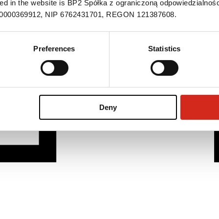
ned in the website is BP2 Spółka z ograniczoną odpowiedzialnośc
S 0000369912, NIP 6762431701, REGON 121387608.
Preferences
Statistics
Deny