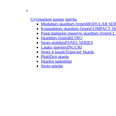
Gyvenamųjų pastatų statyba
Modulinės skardinės čerpės
MODULAR SER
Kompaktinės skardinės čerpės
COMPACT SE
Pagal matmenis pjaustyto skardinės čerpės
CL
Skardinės čerpės
RETRO
Stogo plokštės
PANEL SERIES
Latakų sistemos
INGURI
Stogo ir fasado
Trapecinė Skarda
Plokščioji skarda
Skardos lankstiniai
Stogo priedai