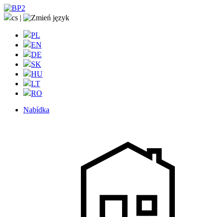
cs
|
PL
EN
DE
SK
HU
LT
RO
Nabídka