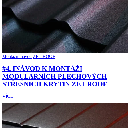
Montážní návod
ZET ROOF
#4. INÁVOD K MONTÁŽI
MODULÁRNÍCH PLECHOVÝCH
STŘEŠNÍCH KRYTIN ZET ROOF
VÍCE