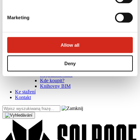
Marketing
Allow all
Užitečné odkazy
Nátěry, barevnost a záruky
Registrace záruky
Deny
Realizace a inspirace
Soubory ke stažení
Najít zhotovitele
Kde koupit?
Knihovny BIM
Ke stažení
Kontakt