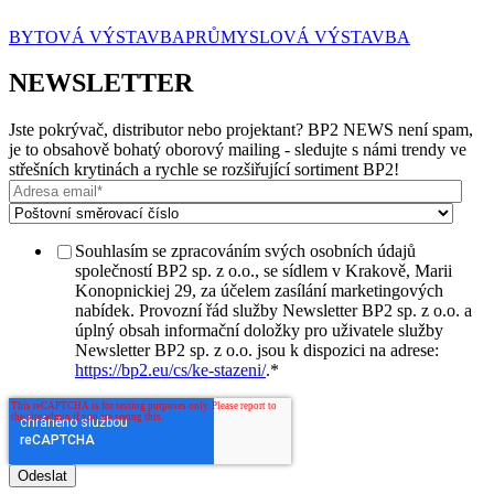
BYTOVÁ VÝSTAVBA
PRŮMYSLOVÁ VÝSTAVBA
NEWSLETTER
Jste pokrývač, distributor nebo projektant? BP2 NEWS není spam,
je to obsahově bohatý oborový mailing - sledujte s námi trendy ve
střešních krytinách a rychle se rozšiřující sortiment BP2!
Souhlasím se zpracováním svých osobních údajů
společností BP2 sp. z o.o., se sídlem v Krakově, Marii
Konopnickiej 29, za účelem zasílání marketingových
nabídek. Provozní řád služby Newsletter BP2 sp. z o.o. a
úplný obsah informační doložky pro uživatele služby
Newsletter BP2 sp. z o.o. jsou k dispozici na adrese:
https://bp2.eu/cs/ke-stazeni/
.
*