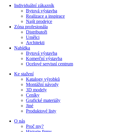
Individuální zákazník
Bytová výstavba
Realizace a inspirace
Najít prodejce
Zóna profesionála
Distributoři
Umělci
Architekti
Nabídka
Bytová výstavba
Komerční výstavba
Ocelové servisní centrum
Ke stažení
Katalogy výrobků
Montážní návody
3D modely
Ceníky
Grafické materiály
Jiné
Produktové listy
O nás
Proč my?
Historie firmy