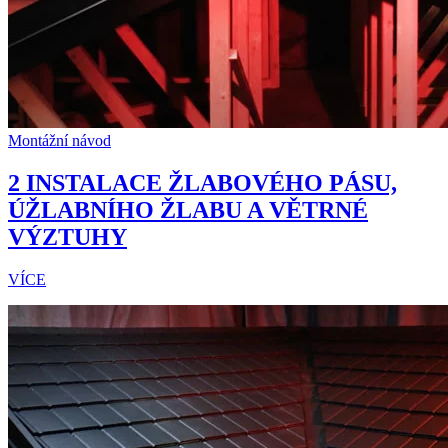
Montážní návod
2 INSTALACE ŽLABOVÉHO PÁSU,
ÚŽLABNÍHO ŽLABU A VĚTRNÉ
VÝZTUHY
VÍCE