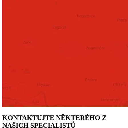
KONTAKTUJTE NĚKTERÉHO Z
NAŠICH SPECIALISTŮ