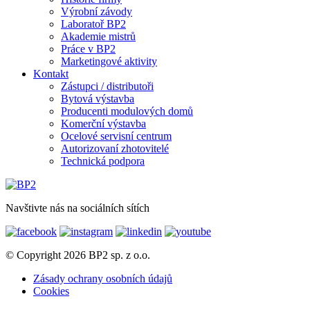
Výrobní závody
Laboratoř BP2
Akademie mistrů
Práce v BP2
Marketingové aktivity
Kontakt
Zástupci / distributoři
Bytová výstavba
Producenti modulových domů
Komerční výstavba
Ocelové servisní centrum
Autorizovaní zhotovitelé
Technická podpora
Navštivte nás na sociálních sítích
© Copyright 2026 BP2 sp. z o.o.
Zásady ochrany osobních údajů
Cookies