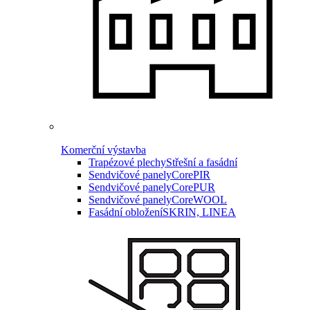
Komerční výstavba
Trapézové plechy
Střešní a fasádní
Sendvičové panely
CorePIR
Sendvičové panely
CorePUR
Sendvičové panely
CoreWOOL
Fasádní obložení
SKRIN, LINEA