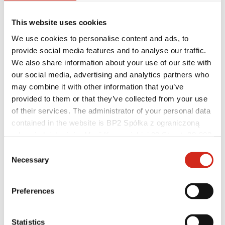
This website uses cookies
We use cookies to personalise content and ads, to
provide social media features and to analyse our traffic.
We also share information about your use of our site with
our social media, advertising and analytics partners who
may combine it with other information that you’ve
provided to them or that they’ve collected from your use
Architekti
of their services. The administrator of your personal data
Knihovny BIM
contained in the website is BP2 Spółka z ograniczoną
3D Modely
odpowiedzialnością, Marii Konopnickiej 29 Street, 30-302
Plugin Revit BP2
Kraków. KRS 0000369912, NIP 6762431701, REGON
Consent
121387608.
Necessary
Selection
Preferences
Statistics