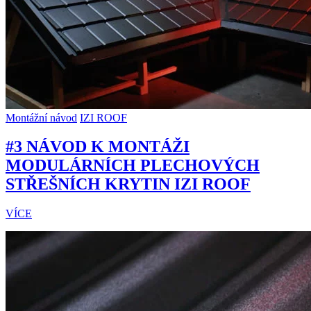
Montážní návod
IZI ROOF
#3 NÁVOD K MONTÁŽI
MODULÁRNÍCH PLECHOVÝCH
STŘEŠNÍCH KRYTIN IZI ROOF
VÍCE