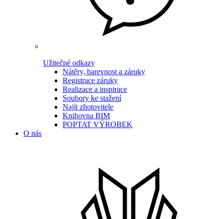
Užitečné odkazy
Nátěry, barevnost a záruky
Registrace záruky
Realizace a inspirace
Soubory ke stažení
Najít zhotovitele
Knihovna BIM
POPTAT VÝROBEK
O nás