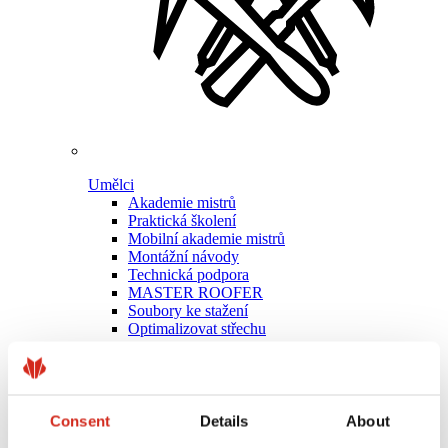
Umělci
Akademie mistrů
Praktická školení
Mobilní akademie mistrů
Montážní návody
Technická podpora
MASTER ROOFER
Soubory ke stažení
Optimalizovat střechu
Consent
Details
About