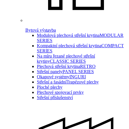
Bytová výstavba
Modulová plechová střešní krytina
MODULAR
SERIES
Kompaktní plechová střešní krytina
COMPACT
SERIES
Na míru řezané plechové střešní
krytiny
CLASSIC SERIES
Plechová střešní krytina
RETRO
Střešní panely
PANEL SERIES
Okapové systémy
INGURI
Střešní a fasádní
Trapézové plechy
Ploché plechy
Plechové spojovací prvky
Střešní příslušenství