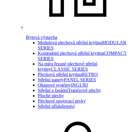
Bytová výstavba
Modulová plechová střešní krytina
MODULAR
SERIES
Kompaktní plechová střešní krytina
COMPACT
SERIES
Na míru řezané plechové střešní
krytiny
CLASSIC SERIES
Plechová střešní krytina
RETRO
Střešní panely
PANEL SERIES
Okapové systémy
INGURI
Střešní a fasádní
Trapézové plechy
Ploché plechy
Plechové spojovací prvky
Střešní příslušenství