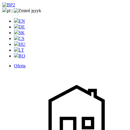
pl
|
EN
DE
SK
CS
HU
LT
RO
Oferta