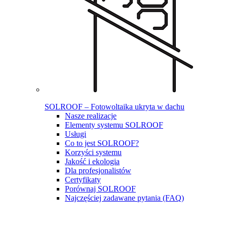
SOLROOF – Fotowoltaika ukryta w dachu
Nasze realizacje
Elementy systemu SOLROOF
Usługi
Co to jest SOLROOF?
Korzyści systemu
Jakość i ekologia
Dla profesjonalistów
Certyfikaty
Porównaj SOLROOF
Najczęściej zadawane pytania (FAQ)