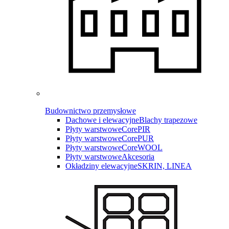
Budownictwo przemysłowe
Dachowe i elewacyjne
Blachy trapezowe
Płyty warstwowe
CorePIR
Płyty warstwowe
CorePUR
Płyty warstwowe
CoreWOOL
Płyty warstwowe
Akcesoria
Okładziny elewacyjne
SKRIN, LINEA