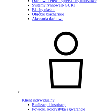
Dachowe i elewacyjne
Blachy trapezowe
Systemy rynnowe
INGURI
Blachy płaskie
Obróbki blacharskie
Akcesoria dachowe
Klient indywidualny
Realizacje i inspiracje
Powłoki, kolorystyka i gwarancje