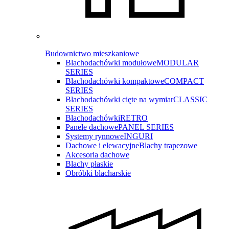
Budownictwo mieszkaniowe
Blachodachówki modułowe
MODULAR
SERIES
Blachodachówki kompaktowe
COMPACT
SERIES
Blachodachówki cięte na wymiar
CLASSIC
SERIES
Blachodachówki
RETRO
Panele dachowe
PANEL SERIES
Systemy rynnowe
INGURI
Dachowe i elewacyjne
Blachy trapezowe
Akcesoria dachowe
Blachy płaskie
Obróbki blacharskie