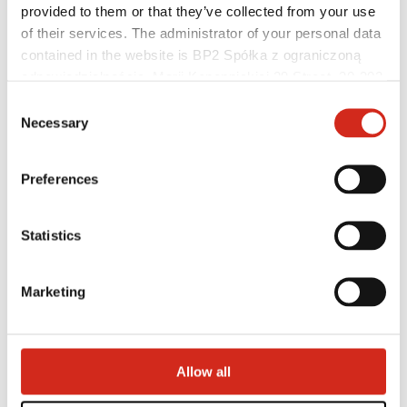
provided to them or that they’ve collected from your use
Architekci
of their services. The administrator of your personal data
Biblioteka BIM
Modele 3D
contained in the website is BP2 Spółka z ograniczoną
Plugin Revit BP2
odpowiedzialnością, Marii Konopnickiej 29 Street, 30-302
Kraków. KRS 0000369912, NIP 6762431701, REGON
Consent
121387608.
Necessary
Selection
Preferences
Statistics
Marketing
Pomocne linki
Allow all
Powłoki, kolorystyka i gwarancje
Rejestracja gwarancji