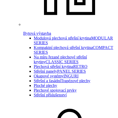
Bytová výstavba
Modulová plechová střešní krytina
MODULAR
SERIES
Kompaktní plechová střešní krytina
COMPACT
SERIES
Na míru řezané plechové střešní
krytiny
CLASSIC SERIES
Plechová střešní krytina
RETRO
Střešní panely
PANEL SERIES
Okapové systémy
INGURI
Střešní a fasádní
Trapézové plechy
Ploché plechy
Plechové spojovací prvky
Střešní příslušenství