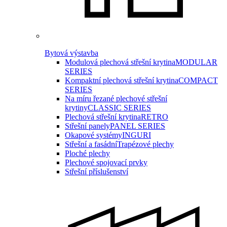
Bytová výstavba
Modulová plechová střešní krytina
MODULAR
SERIES
Kompaktní plechová střešní krytina
COMPACT
SERIES
Na míru řezané plechové střešní
krytiny
CLASSIC SERIES
Plechová střešní krytina
RETRO
Střešní panely
PANEL SERIES
Okapové systémy
INGURI
Střešní a fasádní
Trapézové plechy
Ploché plechy
Plechové spojovací prvky
Střešní příslušenství