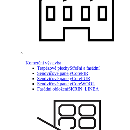
Komerční výstavba
Trapézové plechy
Střešní a fasádní
Sendvičové panely
CorePIR
Sendvičové panely
CorePUR
Sendvičové panely
CoreWOOL
Fasádní obložení
SKRIN, LINEA