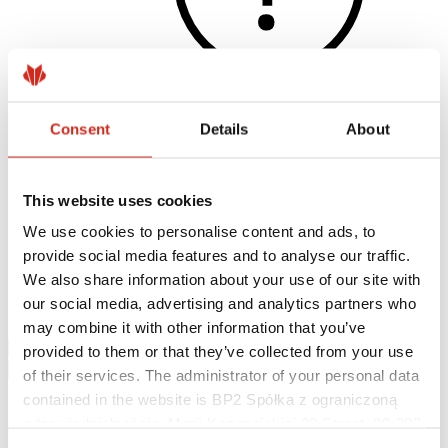
Consent
Details
About
Užitečné odkazy
Nátěry, barevnost a záruky
Registrace záruky
This website uses cookies
Realizace a inspirace
Soubory ke stažení
We use cookies to personalise content and ads, to
Najít zhotovitele
provide social media features and to analyse our traffic.
Kde koupit?
Knihovny BIM
We also share information about your use of our site with
Ke stažení
our social media, advertising and analytics partners who
Kontakt
may combine it with other information that you’ve
provided to them or that they’ve collected from your use
of their services. The administrator of your personal data
contained in the website is BP2 Spółka z ograniczoną
odpowiedzialnością, Marii Konopnickiej 29 Street, 30-302
Kraków. KRS 0000369912, NIP 6762431701, REGON