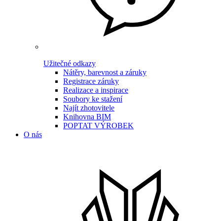
Užitečné odkazy
Nátěry, barevnost a záruky
Registrace záruky
Realizace a inspirace
Soubory ke stažení
Najít zhotovitele
Knihovna BIM
POPTAT VÝROBEK
O nás