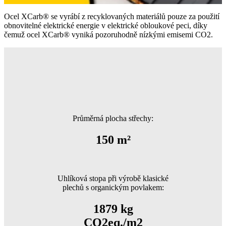
Ocel XCarb® se vyrábí z recyklovaných materiálů pouze za použití
obnovitelné elektrické energie v elektrické obloukové peci, díky
čemuž ocel XCarb® vyniká pozoruhodně nízkými emisemi CO2.
Průměrná plocha střechy:
150 m²
Uhlíková stopa při výrobě klasické
plechů s organickým povlakem:
1879 kg
CO2eq./m2