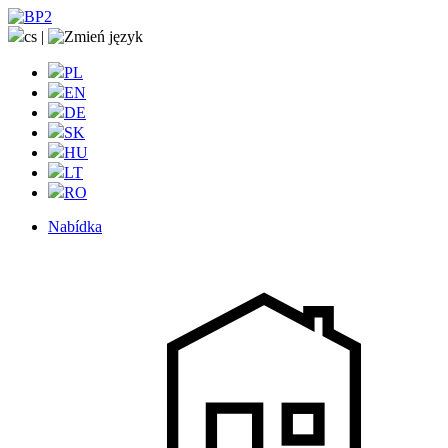
cs
|
PL
EN
DE
SK
HU
LT
RO
Nabídka