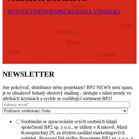
BYTOVÁ VÝSTAVBA
PRŮMYSLOVÁ VÝSTAVBA
NEWSLETTER
Jste pokrývač, distributor nebo projektant? BP2 NEWS není spam,
je to obsahově bohatý oborový mailing - sledujte s námi trendy ve
střešních krytinách a rychle se rozšiřující sortiment BP2!
Souhlasím se zpracováním svých osobních údajů
společností BP2 sp. z o.o., se sídlem v Krakově, Marii
Konopnickiej 29, za účelem zasílání marketingových
nabídek. Provozní řád služby Newsletter BP2 sp. z o.o. a