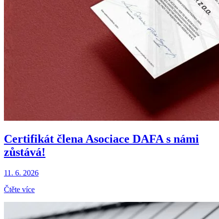
Certifikát člena Asociace DAFA s námi
zůstává!
11. 6. 2026
Čtěte více