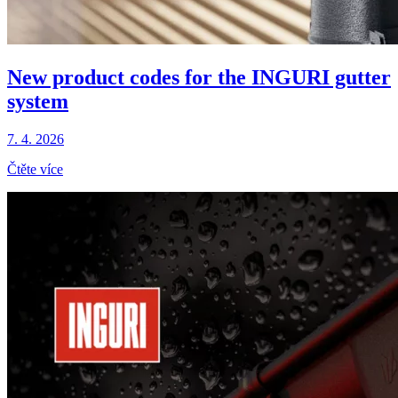
New product codes for the INGURI gutter
system
7. 4. 2026
Čtěte více