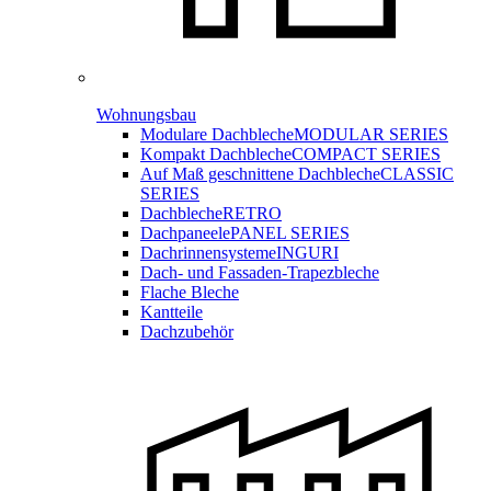
Wohnungsbau
Modulare Dachbleche
MODULAR SERIES
Kompakt Dachbleche
COMPACT SERIES
Auf Maß geschnittene Dachbleche
CLASSIC
SERIES
Dachbleche
RETRO
Dachpaneele
PANEL SERIES
Dachrinnensysteme
INGURI
Dach- und Fassaden-
Trapezbleche
Flache Bleche
Kantteile
Dachzubehör