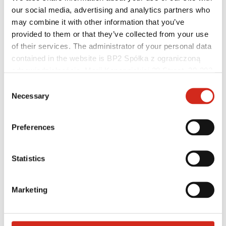
our social media, advertising and analytics partners who
may combine it with other information that you’ve
provided to them or that they’ve collected from your use
of their services. The administrator of your personal data
contained in the website is BP2 Spółka z ograniczoną
Hilfreiche Links
Beschichtungen, Farben und Garantien
odpowiedzialnością, Marii Konopnickiej 29 Street, 30-302
Garantie-Registrierung
Kraków. KRS 0000369912, NIP 6762431701, REGON
Consent
Herunterladen
121387608.
Montagefirma suchen
Necessary
Selection
BIM-Bibliothek
PRODUKT ANFRAGEN
Für Fachleute
Preferences
Statistics
Marketing