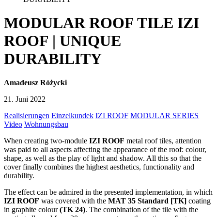
MODULAR ROOF TILE IZI
ROOF | UNIQUE
DURABILITY
Amadeusz Różycki
21. Juni 2022
Realisierungen
Einzelkundek
IZI ROOF
MODULAR SERIES
Video
Wohnungsbau
When creating two-module
IZI ROOF
metal roof tiles, attention
was paid to all aspects affecting the appearance of the roof: colour,
shape, as well as the play of light and shadow. All this so that the
cover finally combines the highest aesthetics, functionality and
durability.
The effect can be admired in the presented implementation, in which
IZI ROOF
was covered with the
MAT 35 Standard [TK]
coating
in graphite colour
(TK 24)
. The combination of the tile with the