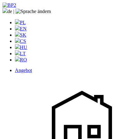
de
|
PL
EN
SK
CS
HU
LT
RO
Angebot