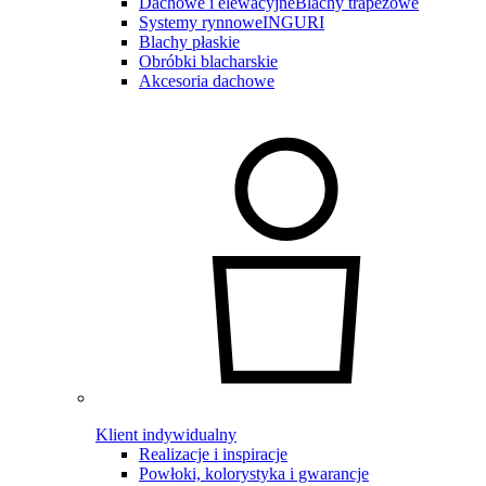
Dachowe i elewacyjne
Blachy trapezowe
Systemy rynnowe
INGURI
Blachy płaskie
Obróbki blacharskie
Akcesoria dachowe
Klient indywidualny
Realizacje i inspiracje
Powłoki, kolorystyka i gwarancje