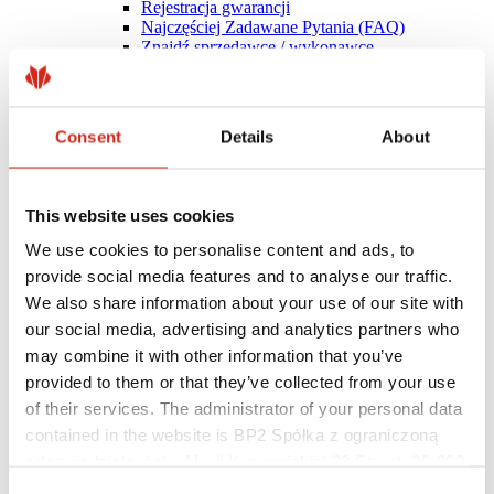
Rejestracja gwarancji
Najczęściej Zadawane Pytania (FAQ)
Znajdź sprzedawcę / wykonawcę
Consent
Details
About
This website uses cookies
We use cookies to personalise content and ads, to
provide social media features and to analyse our traffic.
We also share information about your use of our site with
our social media, advertising and analytics partners who
may combine it with other information that you’ve
provided to them or that they’ve collected from your use
Pomocne linki
of their services. The administrator of your personal data
Powłoki, kolorystyka i gwarancje
contained in the website is BP2 Spółka z ograniczoną
Rejestracja gwarancji
odpowiedzialnością, Marii Konopnickiej 29 Street, 30-302
Realizacje i inspiracje
Pliki do pobrania
Kraków. KRS 0000369912, NIP 6762431701, REGON