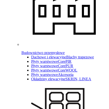
Budownictwo przemysłowe
Dachowe i elewacyjne
Blachy trapezowe
Płyty warstwowe
CorePIR
Płyty warstwowe
CorePUR
Płyty warstwowe
CoreWOOL
Płyty warstwowe
Akcesoria
Okładziny elewacyjne
SKRIN, LINEA