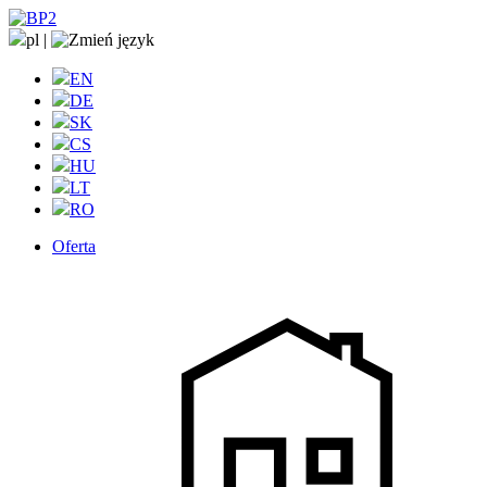
pl
|
EN
DE
SK
CS
HU
LT
RO
Oferta