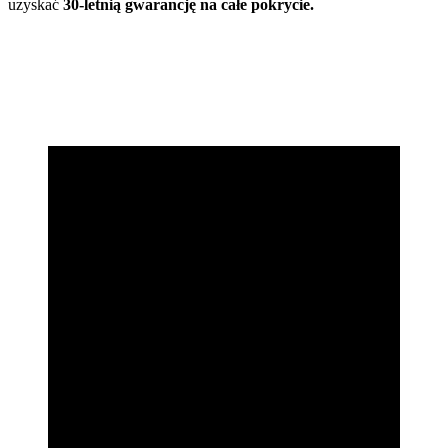
uzyskać
30-letnią gwarancję na całe pokrycie.