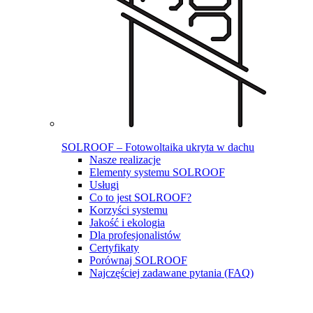
SOLROOF – Fotowoltaika ukryta w dachu
Nasze realizacje
Elementy systemu SOLROOF
Usługi
Co to jest SOLROOF?
Korzyści systemu
Jakość i ekologia
Dla profesjonalistów
Certyfikaty
Porównaj SOLROOF
Najczęściej zadawane pytania (FAQ)