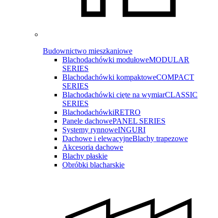
Budownictwo mieszkaniowe
Blachodachówki modułowe
MODULAR
SERIES
Blachodachówki kompaktowe
COMPACT
SERIES
Blachodachówki cięte na wymiar
CLASSIC
SERIES
Blachodachówki
RETRO
Panele dachowe
PANEL SERIES
Systemy rynnowe
INGURI
Dachowe i elewacyjne
Blachy trapezowe
Akcesoria dachowe
Blachy płaskie
Obróbki blacharskie