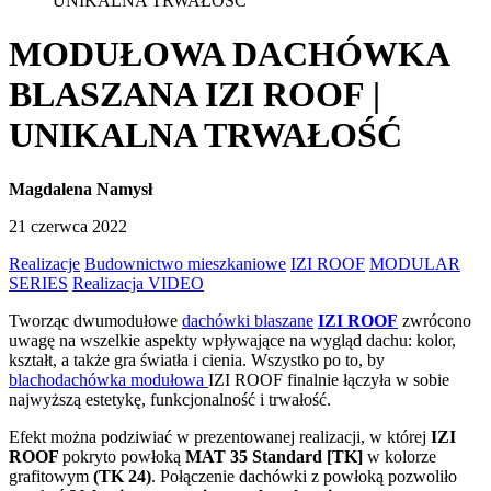
UNIKALNA TRWAŁOŚĆ
MODUŁOWA DACHÓWKA
BLASZANA IZI ROOF |
UNIKALNA TRWAŁOŚĆ
Magdalena Namysł
21 czerwca 2022
Realizacje
Budownictwo mieszkaniowe
IZI ROOF
MODULAR
SERIES
Realizacja VIDEO
Tworząc dwumodułowe
dachówki blaszane
IZI ROOF
zwrócono
uwagę na wszelkie aspekty wpływające na wygląd dachu: kolor,
kształt, a także gra światła i cienia. Wszystko po to, by
blachodachówka modułowa
IZI ROOF finalnie łączyła w sobie
najwyższą estetykę, funkcjonalność i trwałość.
Efekt można podziwiać w prezentowanej realizacji, w której
IZI
ROOF
pokryto powłoką
MAT 35 Standard [TK]
w kolorze
grafitowym
(TK 24)
. Połączenie dachówki z powłoką pozwoliło