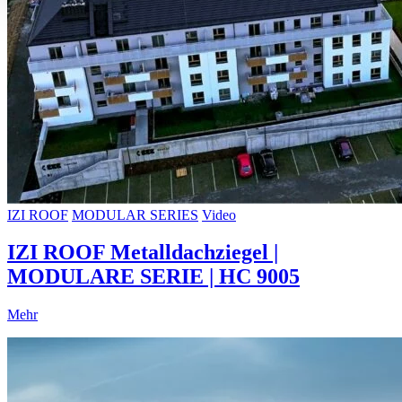
IZI ROOF
MODULAR SERIES
Video
IZI ROOF Metalldachziegel |
MODULARE SERIE | HC 9005
Mehr