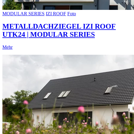
MODULAR SERIES
IZI ROOF
Foto
METALLDACHZIEGEL IZI ROOF
UTK24 | MODULAR SERIES
Mehr