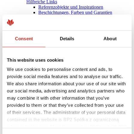
Hilfreiche Links
Referenzobjekte und Inspirationen
Beschichtungen, Farben und Garantien
Garantie-Registrierung
Herunterladen
BIM-Bibliothek
PRODUKT ANFRAGEN
Consent
Details
About
Herunterladen
Kontakt
This website uses cookies
We use cookies to personalise content and ads, to
provide social media features and to analyse our traffic.
We also share information about your use of our site with
our social media, advertising and analytics partners who
may combine it with other information that you’ve
provided to them or that they’ve collected from your use
of their services. The administrator of your personal data
eProfil
contained in the website is BP2 Spółka z ograniczoną
Startseite
odpowiedzialnością, Marii Konopnickiej 29 Street, 30-302
IZI ROOF
Kraków. KRS 0000369912, NIP 6762431701, REGON