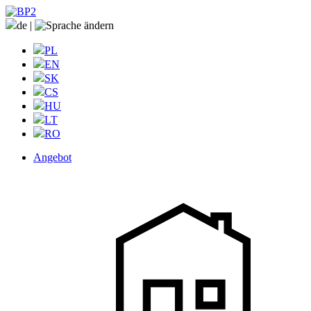
de
|
PL
EN
SK
CS
HU
LT
RO
Angebot