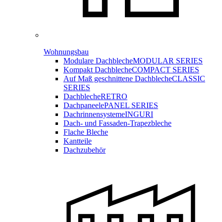
Wohnungsbau
Modulare Dachbleche
MODULAR SERIES
Kompakt Dachbleche
COMPACT SERIES
Auf Maß geschnittene Dachbleche
CLASSIC
SERIES
Dachbleche
RETRO
Dachpaneele
PANEL SERIES
Dachrinnensysteme
INGURI
Dach- und Fassaden-
Trapezbleche
Flache Bleche
Kantteile
Dachzubehör