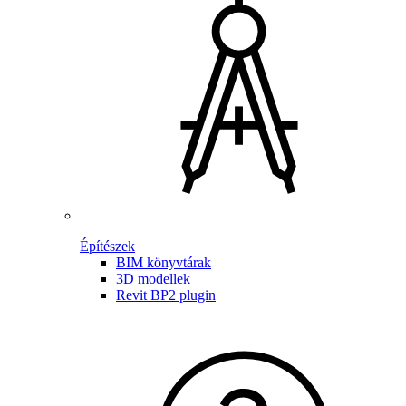
Építészek
BIM könyvtárak
3D modellek
Revit BP2 plugin