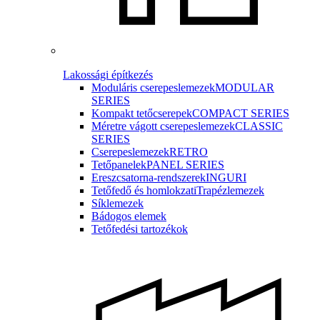
Lakossági építkezés
Moduláris cserepeslemezek
MODULAR
SERIES
Kompakt tetőcserepek
COMPACT SERIES
Méretre vágott cserepeslemezek
CLASSIC
SERIES
Cserepeslemezek
RETRO
Tetőpanelek
PANEL SERIES
Ereszcsatorna-rendszerek
INGURI
Tetőfedő és homlokzati
Trapézlemezek
Síklemezek
Bádogos elemek
Tetőfedési tartozékok