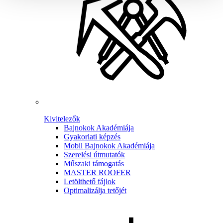
Kivitelezők
Bajnokok Akadémiája
Gyakorlati képzés
Mobil Bajnokok Akadémiája
Szerelési útmutatók
Műszaki támogatás
MASTER ROOFER
Letölthető fájlok
Optimalizálja tetőjét