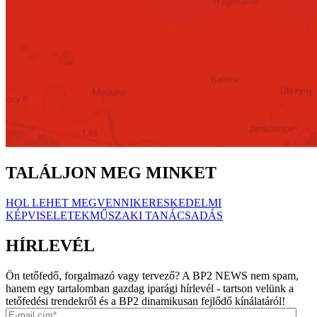
TALÁLJON MEG MINKET
HOL LEHET MEGVENNI
KERESKEDELMI
KÉPVISELETEK
MŰSZAKI TANÁCSADÁS
HÍRLEVÉL
Ön tetőfedő, forgalmazó vagy tervező? A BP2 NEWS nem spam,
hanem egy tartalomban gazdag iparági hírlevél - tartson velünk a
tetőfedési trendekről és a BP2 dinamikusan fejlődő kínálatáról!