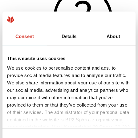
Consent
Details
About
This website uses cookies
We use cookies to personalise content and ads, to
Hasznos linkek
Bevonatok, színválaszték és garanciák
provide social media features and to analyse our traffic.
Garancia nyilvántartásba vétele
We also share information about your use of our site with
Megvalósítások és inspirációk
our social media, advertising and analytics partners who
Letölthető fájlok
Hol lehet megvásárolni?
may combine it with other information that you’ve
Keressen kivitelezőt
provided to them or that they’ve collected from your use
BIM könyvtárak
of their services. The administrator of your personal data
Szakembereknek
contained in the website is BP2 Spółka z ograniczoną
odpowiedzialnością, Marii Konopnickiej 29 Street, 30-302
Kraków. KRS 0000369912, NIP 6762431701, REGON
Consent