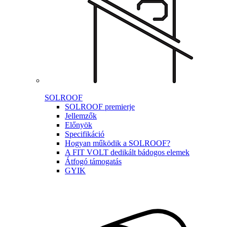
SOLROOF
SOLROOF premierje
Jellemzők
Előnyök
Specifikáció
Hogyan működik a SOLROOF?
A FIT VOLT dedikált bádogos elemek
Átfogó támogatás
GYIK