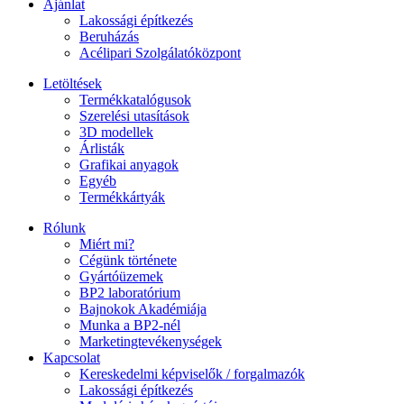
Ajánlat
Lakossági építkezés
Beruházás
Acélipari Szolgálatóközpont
Letöltések
Termékkatalógusok
Szerelési utasítások
3D modellek
Árlisták
Grafikai anyagok
Egyéb
Termékkártyák
Rólunk
Miért mi?
Cégünk története
Gyártóüzemek
BP2 laboratórium
Bajnokok Akadémiája
Munka a BP2-nél
Marketingtevékenységek
Kapcsolat
Kereskedelmi képviselők / forgalmazók
Lakossági építkezés