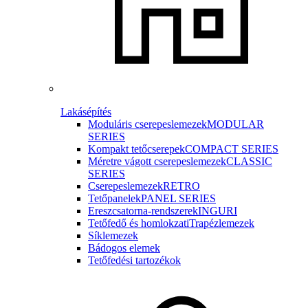
Lakásépítés
Moduláris cserepeslemezek
MODULAR
SERIES
Kompakt tetőcserepek
COMPACT SERIES
Méretre vágott cserepeslemezek
CLASSIC
SERIES
Cserepeslemezek
RETRO
Tetőpanelek
PANEL SERIES
Ereszcsatorna-rendszerek
INGURI
Tetőfedő és homlokzati
Trapézlemezek
Síklemezek
Bádogos elemek
Tetőfedési tartozékok