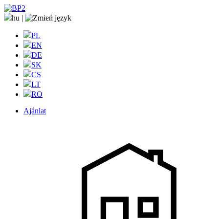
hu
|
PL
EN
DE
SK
CS
LT
RO
Ajánlat