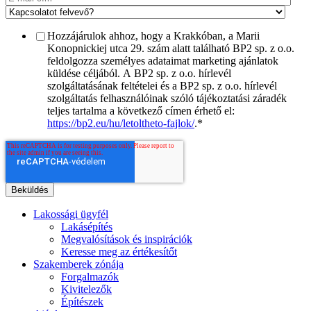
Hozzájárulok ahhoz, hogy a Krakkóban, a Marii
Konopnickiej utca 29. szám alatt található BP2 sp. z o.o.
feldolgozza személyes adataimat marketing ajánlatok
küldése céljából. A BP2 sp. z o.o. hírlevél
szolgáltatásának feltételei és a BP2 sp. z o.o. hírlevél
szolgáltatás felhasználóinak szóló tájékoztatási záradék
teljes tartalma a következő címen érhető el:
https://bp2.eu/hu/letoltheto-fajlok/
.
*
Lakossági ügyfél
Lakásépítés
Megvalósítások és inspirációk
Keresse meg az értékesítőt
Szakemberek zónája
Forgalmazók
Kivitelezők
Építészek