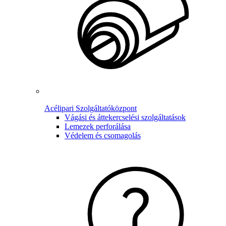
Acélipari Szolgáltatóközpont
Vágási és áttekercselési szolgáltatások
Lemezek perforálása
Védelem és csomagolás