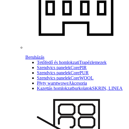
Beruházás
Tetőfedő és homlokzati
Trapézlemezek
Szendvics panelek
CorePIR
Szendvics panelek
CorePUR
Szendvics panelek
CoreWOOL
Płyty warstwowe
Akcesoria
Kazettás homlokzatburkolatok
SKRIN, LINEA