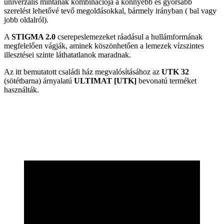
univerzális mintának kombinációja a könnyebb és gyorsabb
szerelést lehetővé tevő megoldásokkal, bármely irányban ( bal vagy
jobb oldalról).
A
STIGMA 2.0
cserepeslemezeket ráadásul a hullámformának
megfelelően vágják, aminek köszönhetően a lemezek vízszintes
illesztései szinte láthatatlanok maradnak.
Az itt bemutatott családi ház megvalósításához az
UTK 32
(sötétbarna) árnyalatú
ULTIMAT [UTK]
bevonatú terméket
használták.