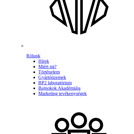
Rólunk
Hírek
Miért mi?
Történelem
Gyártóüzemek
BP2 laboratórium
Bajnokok Akadémiája
Marketing tevékenységek