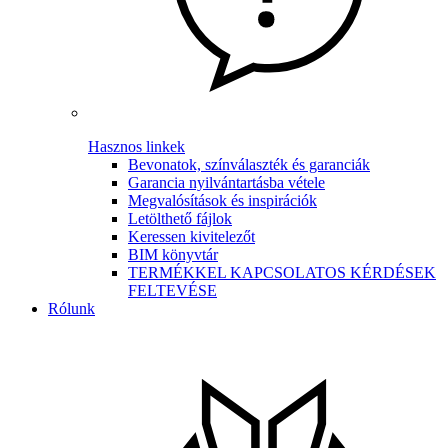
Hasznos linkek
Bevonatok, színválaszték és garanciák
Garancia nyilvántartásba vétele
Megvalósítások és inspirációk
Letölthető fájlok
Keressen kivitelezőt
BIM könyvtár
TERMÉKKEL KAPCSOLATOS KÉRDÉSEK
FELTEVÉSE
Rólunk