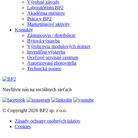
Výrobné závody
Laboratórium BP2
Akadémia majstrov
Práca v BP2
Marketingové aktivity
Kontakty
Zástupcovia / distribútori
Bytová výstavba
Výrobcovia modulových domov
Investičná výstavba
Oceľové servisné centrum
Autorizovaní zhotovitelia
Technická pomoc
Navštívte nás na sociálnych sieťach
© Copyright 2026 BP2 sp. z o.o.
Zásady ochrany osobných údajov
Cookies