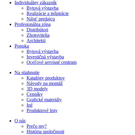
Individuálny zákazník
Bytová výstavba
Realizácie a inšpirácie
Nájsť predajcu
Profesionálna zóna
Distribútori
Zhotovitelia
Architekti
Ponuka
Bytová výstavba
Investičná výstavba
Oceľové servisné centrum
Na stiahnutie
Katalógy produktov
Návody na montáž
3D modely
Cenníky
Grafické materiály
Iné
Produktové listy
O nás
Prečo my?
História spoločnosti