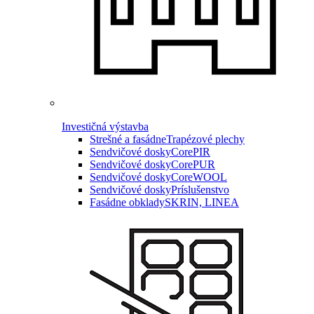
Investičná výstavba
Strešné a fasádne
Trapézové plechy
Sendvičové dosky
CorePIR
Sendvičové dosky
CorePUR
Sendvičové dosky
CoreWOOL
Sendvičové dosky
Príslušenstvo
Fasádne obklady
SKRIN, LINEA