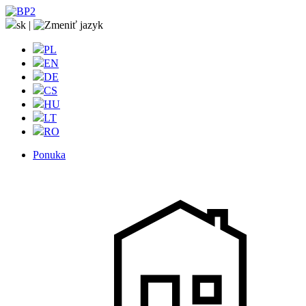
sk
|
PL
EN
DE
CS
HU
LT
RO
Ponuka