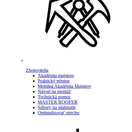
Zhotovitelia
Akadémia majstrov
Praktický tréning
Mobilná Akadémia Majstrov
Návod na montáž
Technická pomoc
MASTER ROOFER
Súbory na stiahnutie
Optimalizovať strechu