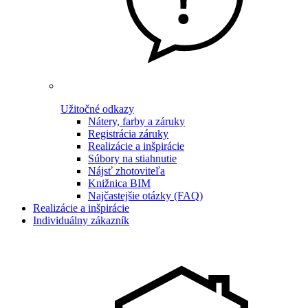
Užitočné odkazy
Nátery, farby a záruky
Registrácia záruky
Realizácie a inšpirácie
Súbory na stiahnutie
Nájsť zhotoviteľa
Knižnica BIM
Najčastejšie otázky (FAQ)
Realizácie a inšpirácie
Individuálny zákazník