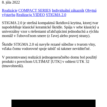
8. júla 2022
Realizácie
COMPACT SERIES
Individuální zákazník
Obytná
výstavba
Realizacja VIDEO
STIGMA 2.0
STIGMA 2.0 je strešná kompaktná škridlová krytina, ktorej tvar
napodobňuje klasické keramické škridle. Spája v sebe klasický a
univerzálny vzor s riešeniami uľahčujúcimi jednoduchú a rýchlu
montáž v ľubovoľnom smere (z ľavej alebo pravej strany).
Škridle STIGMA 2.0 sú navyše rezané súbežne s tvarom vlny,
vďaka čomu vodorovné spoje tabúľ sú takmer neviditeľné.
V prezentovanej realizácii jednogeneračného domu bol použitý
produkt s povrchom ULTIMAT [UTK] v odtieni UTK 32
(tmavohnedá).