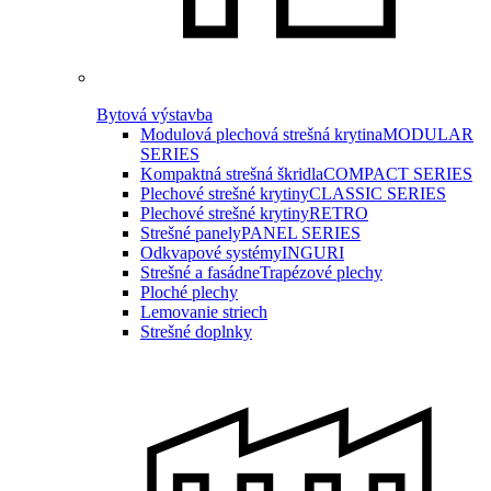
Bytová výstavba
Modulová plechová strešná krytina
MODULAR
SERIES
Kompaktná strešná škridla
COMPACT SERIES
Plechové strešné krytiny
CLASSIC SERIES
Plechové strešné krytiny
RETRO
Strešné panely
PANEL SERIES
Odkvapové systémy
INGURI
Strešné a fasádne
Trapézové plechy
Ploché plechy
Lemovanie striech
Strešné doplnky