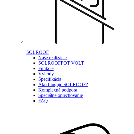
SOLROOF
Naše realizácie
SOLROOF
FOT VOLT
Funkcie
Výhody
Špecifikácia
Ako funguje SOLROOF?
Komplexná podpora
Špeciálne oplechovanie
FAQ