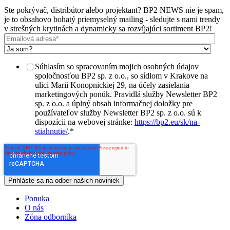
Ste pokrývač, distribútor alebo projektant? BP2 NEWS nie je spam,
je to obsahovo bohatý priemyselný mailing - sledujte s nami trendy
v strešných krytinách a dynamicky sa rozvíjajúci sortiment BP2!
Súhlasím so spracovaním mojich osobných údajov
spoločnosťou BP2 sp. z o.o., so sídlom v Krakove na
ulici Marii Konopnickiej 29, na účely zasielania
marketingových ponúk. Pravidlá služby Newsletter BP2
sp. z o.o. a úplný obsah informačnej doložky pre
používateľov služby Newsletter BP2 sp. z o.o. sú k
dispozícii na webovej stránke:
https://bp2.eu/sk/na-
stiahnutie/
.
*
Ponuka
O nás
Zóna odborníka