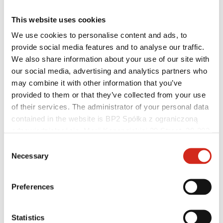
This website uses cookies
We use cookies to personalise content and ads, to
provide social media features and to analyse our traffic.
We also share information about your use of our site with
our social media, advertising and analytics partners who
may combine it with other information that you’ve
provided to them or that they’ve collected from your use
of their services. The administrator of your personal data
contained in the website is BP2 Spółka z ograniczoną
Užitočné odkazy
Nátery, farby a záruky
odpowiedzialnością, Marii Konopnickiej 29 Street, 30-302
Registrácia záruky
Kraków. KRS 0000369912, NIP 6762431701, REGON
Consent
Realizácie a inšpirácie
121387608.
Necessary
Súbory na stiahnutie
Selection
Nájsť zhotoviteľa
Knižnica BIM
Pre profesionálov
Preferences
Statistics