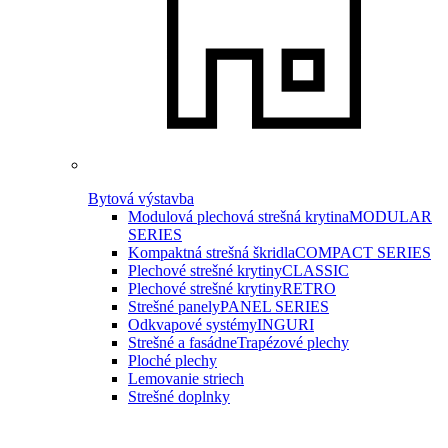
Bytová výstavba
Modulová plechová strešná krytina
MODULAR
SERIES
Kompaktná strešná škridla
COMPACT SERIES
Plechové strešné krytiny
CLASSIC
Plechové strešné krytiny
RETRO
Strešné panely
PANEL SERIES
Odkvapové systémy
INGURI
Strešné a fasádne
Trapézové plechy
Ploché plechy
Lemovanie striech
Strešné doplnky