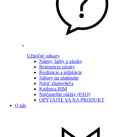
Užitočné odkazy
Nátery, farby a záruky
Registrácia záruky
Realizácie a inšpirácie
Súbory na stiahnutie
Nájsť zhotoviteľa
Knižnica BIM
Najčastejšie otázky (FAQ)
OPÝTAJTE SA NA PRODUKT
O nás