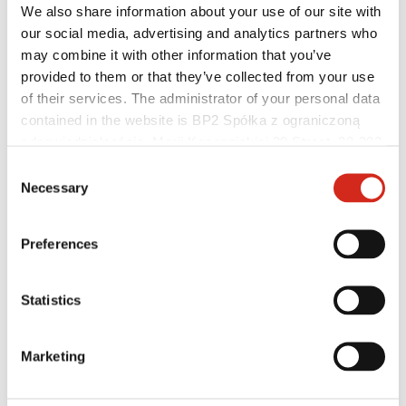
We also share information about your use of our site with
our social media, advertising and analytics partners who
may combine it with other information that you’ve
provided to them or that they’ve collected from your use
of their services. The administrator of your personal data
Hilfreiche Links
contained in the website is BP2 Spółka z ograniczoną
Beschichtungen, Farben und Garantien
Garantie-Registrierung
odpowiedzialnością, Marii Konopnickiej 29 Street, 30-302
Herunterladen
Kraków. KRS 0000369912, NIP 6762431701, REGON
Consent
Montagefirma suchen
121387608.
Necessary
BIM-Bibliothek
Selection
PRODUKT ANFRAGEN
Für Fachleute
Preferences
Statistics
Marketing