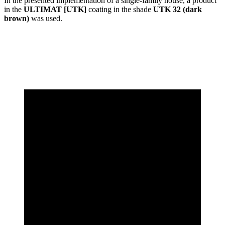
In the presented implementation of a single-family house, a product
in the
ULTIMAT [UTK]
coating in the shade
UTK 32 (dark
brown)
was used.