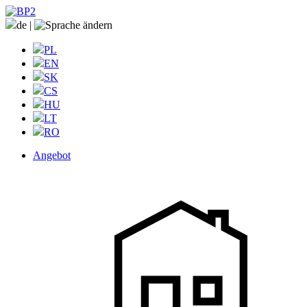
de
|
PL
EN
SK
CS
HU
LT
RO
Angebot