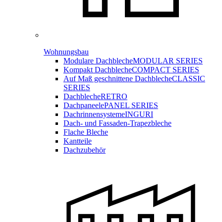
Wohnungsbau
Modulare Dachbleche
MODULAR SERIES
Kompakt Dachbleche
COMPACT SERIES
Auf Maß geschnittene Dachbleche
CLASSIC
SERIES
Dachbleche
RETRO
Dachpaneele
PANEL SERIES
Dachrinnensysteme
INGURI
Dach- und Fassaden-
Trapezbleche
Flache Bleche
Kantteile
Dachzubehör