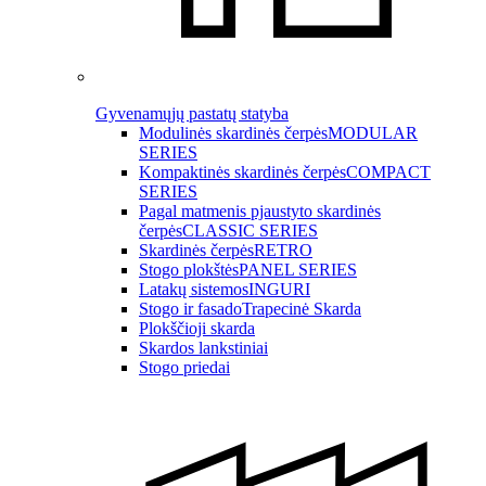
Gyvenamųjų pastatų statyba
Modulinės skardinės čerpės
MODULAR
SERIES
Kompaktinės skardinės čerpės
COMPACT
SERIES
Pagal matmenis pjaustyto skardinės
čerpės
CLASSIC SERIES
Skardinės čerpės
RETRO
Stogo plokštės
PANEL SERIES
Latakų sistemos
INGURI
Stogo ir fasado
Trapecinė Skarda
Plokščioji skarda
Skardos lankstiniai
Stogo priedai