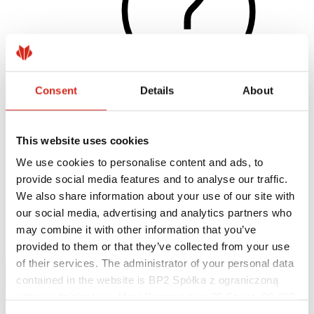
Consent
Details
About
Naudingos nuorodos
This website uses cookies
Dangos, spalvos ir garantijos
Garantijos registravimas
We use cookies to personalise content and ads, to
Įgyvendinti projektai ir inspiracijos
provide social media features and to analyse our traffic.
Parsisiunčiami failai
Rasti rangovą
We also share information about your use of our site with
Kur įsigyti?
our social media, advertising and analytics partners who
BIM bibliotekos
may combine it with other information that you’ve
Parsisiųsti
Kontaktai
provided to them or that they’ve collected from your use
of their services. The administrator of your personal data
contained in the website is BP2 Spółka z ograniczoną
odpowiedzialnością, Marii Konopnickiej 29 Street, 30-302
Kraków. KRS 0000369912, NIP 6762431701, REGON