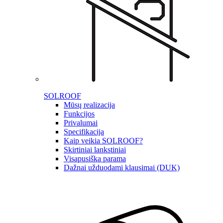
SOLROOF
Mūsų realizacija
Funkcijos
Privalumai
Specifikacija
Kaip veikia SOLROOF?
Skirtiniai lankstiniai
Visapusiška parama
Dažnai užduodami klausimai (DUK)