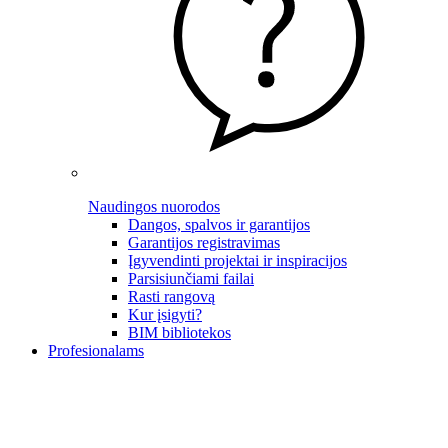
Naudingos nuorodos
Dangos, spalvos ir garantijos
Garantijos registravimas
Įgyvendinti projektai ir inspiracijos
Parsisiunčiami failai
Rasti rangovą
Kur įsigyti?
BIM bibliotekos
Profesionalams