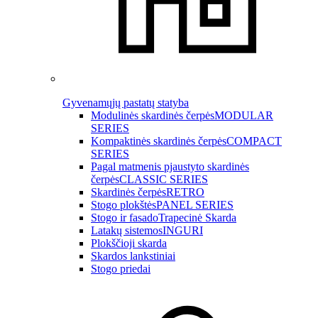
Gyvenamųjų pastatų statyba
Modulinės skardinės čerpės
MODULAR
SERIES
Kompaktinės skardinės čerpės
COMPACT
SERIES
Pagal matmenis pjaustyto skardinės
čerpės
CLASSIC SERIES
Skardinės čerpės
RETRO
Stogo plokštės
PANEL SERIES
Stogo ir fasado
Trapecinė Skarda
Latakų sistemos
INGURI
Plokščioji skarda
Skardos lankstiniai
Stogo priedai