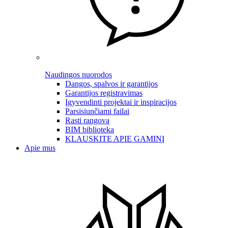
Naudingos nuorodos
Dangos, spalvos ir garantijos
Garantijos registravimas
Įgyvendinti projektai ir inspiracijos
Parsisiunčiami failai
Rasti rangovą
BIM biblioteka
KLAUSKITE APIE GAMINĮ
Apie mus