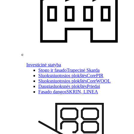
Investicinė statyba
Stogo ir fasado
Trapecinė Skarda
Sluoksniuotosios plokštės
CorePIR
Sluoksniuotosios plokštės
CoreWOOL
Daugiasluoksnės plokštės
Priedai
Fasado dangos
SKRIN, LINEA