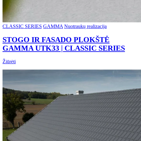
CLASSIC SERIES
GAMMA
Nuotraukų realizacija
STOGO IR FASADO PLOKŠTĖ
GAMMA UTK33 | CLASSIC SERIES
Žiūrėti