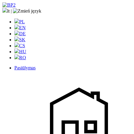
lt
|
PL
EN
DE
SK
CS
HU
RO
Pasiūlymas