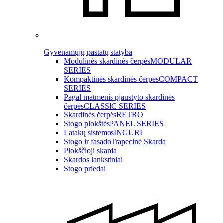
Gyvenamųjų pastatų statyba
Modulinės skardinės čerpės
MODULAR
SERIES
Kompaktinės skardinės čerpės
COMPACT
SERIES
Pagal matmenis pjaustyto skardinės
čerpės
CLASSIC SERIES
Skardinės čerpės
RETRO
Stogo plokštės
PANEL SERIES
Latakų sistemos
INGURI
Stogo ir fasado
Trapecinė Skarda
Plokščioji skarda
Skardos lankstiniai
Stogo priedai