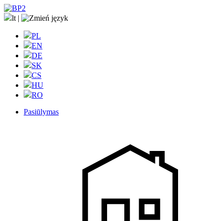
lt
|
PL
EN
DE
SK
CS
HU
RO
Pasiūlymas