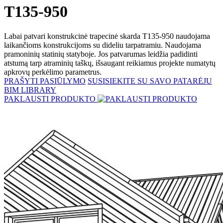
T135-950
Labai patvari konstrukcinė trapecinė skarda T135-950 naudojama
laikančioms konstrukcijoms su dideliu tarpatramiu. Naudojama
pramoninių statinių statyboje. Jos patvarumas leidžia padidinti
atstumą tarp atraminių taškų, išsaugant reikiamus projekte numatytų
apkrovų perkėlimo parametrus.
PRAŠYTI PASIŪLYMO
SUSISIEKITE SU SAVO PATARĖJU
BIM LIBRARY
PAKLAUSTI PRODUKTO