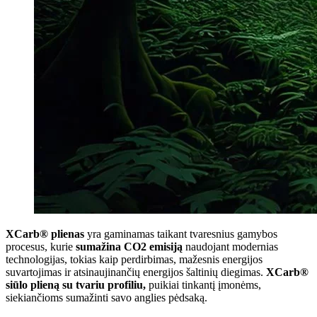
XCarb® plienas
yra gaminamas taikant tvaresnius gamybos
procesus, kurie
sumažina CO2 emisiją
naudojant modernias
technologijas, tokias kaip perdirbimas, mažesnis energijos
suvartojimas ir atsinaujinančių energijos šaltinių diegimas.
XCarb®
siūlo plieną su tvariu profiliu,
puikiai tinkantį įmonėms,
siekiančioms sumažinti savo anglies pėdsaką.