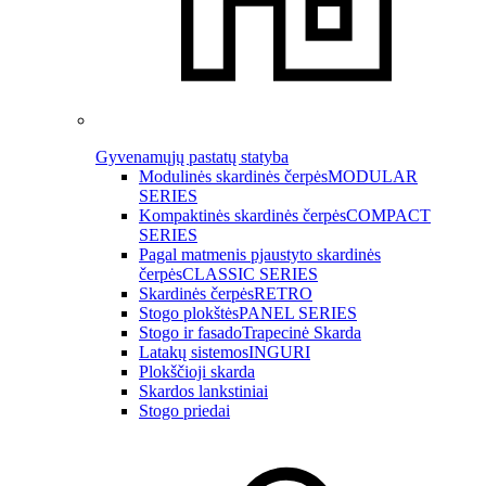
Gyvenamųjų pastatų statyba
Modulinės skardinės čerpės
MODULAR
SERIES
Kompaktinės skardinės čerpės
COMPACT
SERIES
Pagal matmenis pjaustyto skardinės
čerpės
CLASSIC SERIES
Skardinės čerpės
RETRO
Stogo plokštės
PANEL SERIES
Stogo ir fasado
Trapecinė Skarda
Latakų sistemos
INGURI
Plokščioji skarda
Skardos lankstiniai
Stogo priedai