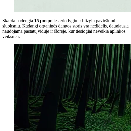
Skarda padengta
15 μm
poliesterio lygiu ir blizgiu paviršiumi
sluoksniu. Kadangi organinės dangos storis yra nedidelis, daugiausia
naudojama pastatų viduje ir išorėje, kur tiesiogiai neveikia aplinkos
veiksniai.