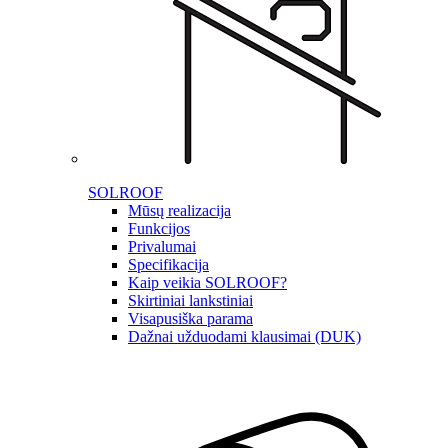
SOLROOF
Mūsų realizacija
Funkcijos
Privalumai
Specifikacija
Kaip veikia SOLROOF?
Skirtiniai lankstiniai
Visapusiška parama
Dažnai užduodami klausimai (DUK)