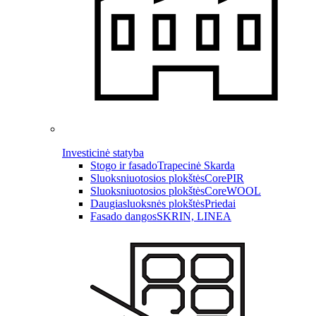
Investicinė statyba
Stogo ir fasado
Trapecinė Skarda
Sluoksniuotosios plokštės
CorePIR
Sluoksniuotosios plokštės
CoreWOOL
Daugiasluoksnės plokštės
Priedai
Fasado dangos
SKRIN, LINEA