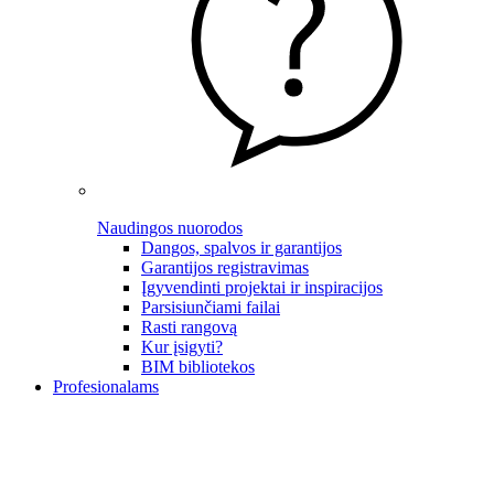
Naudingos nuorodos
Dangos, spalvos ir garantijos
Garantijos registravimas
Įgyvendinti projektai ir inspiracijos
Parsisiunčiami failai
Rasti rangovą
Kur įsigyti?
BIM bibliotekos
Profesionalams