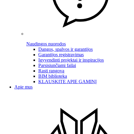
Naudingos nuorodos
Dangos, spalvos ir garantijos
Garantijos registravimas
Įgyvendinti projektai ir inspiracijos
Parsisiunčiami failai
Rasti rangovą
BIM biblioteka
KLAUSKITE APIE GAMINĮ
Apie mus