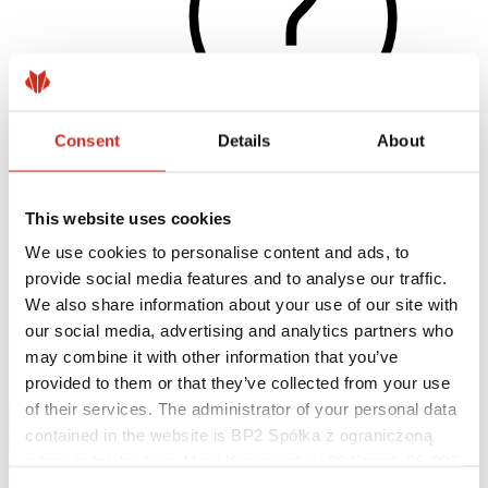
Consent
Details
About
Naudingos nuorodos
This website uses cookies
Dangos, spalvos ir garantijos
Garantijos registravimas
We use cookies to personalise content and ads, to
Įgyvendinti projektai ir inspiracijos
provide social media features and to analyse our traffic.
Parsisiunčiami failai
Rasti rangovą
We also share information about your use of our site with
Kur įsigyti?
our social media, advertising and analytics partners who
BIM bibliotekos
may combine it with other information that you’ve
Parsisiųsti
Kontaktai
provided to them or that they’ve collected from your use
of their services. The administrator of your personal data
contained in the website is BP2 Spółka z ograniczoną
odpowiedzialnością, Marii Konopnickiej 29 Street, 30-302
Kraków. KRS 0000369912, NIP 6762431701, REGON