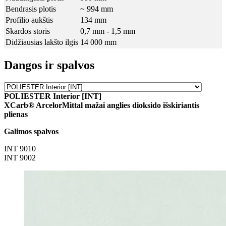
Bendrasis plotis
~ 994 mm
Profilio aukštis
134 mm
Skardos storis
0,7 mm - 1,5 mm
Didžiausias lakšto ilgis
14 000 mm
Dangos ir spalvos
POLIESTER Interior [INT]
XCarb® ArcelorMittal mažai anglies dioksido išskiriantis
plienas
Galimos spalvos
INT 9010
INT 9002