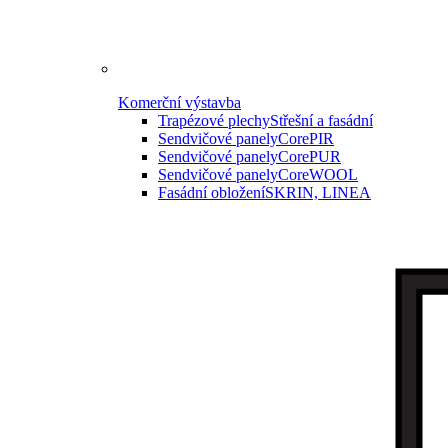
Komerční výstavba
Trapézové plechy
Střešní a fasádní
Sendvičové panely
CorePIR
Sendvičové panely
CorePUR
Sendvičové panely
CoreWOOL
Fasádní obložení
SKRIN, LINEA