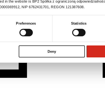
ned in the website is BP2 Spółka z ograniczoną odpowiedzialnośc
S 0000369912, NIP 6762431701, REGON 121387608.
Preferences
Statistics
Deny