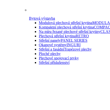
Bytová výstavba
Modulová plechová střešní krytina
MODULAR
Kompaktní plechová střešní krytina
COMPAC
Na míru řezané plechové střešní krytiny
CLAS
Plechová střešní krytina
RETRO
Střešní panely
PANEL SERIES
Okapové systémy
INGURI
Střešní a fasádní
Trapézové plechy
Ploché plechy
Plechové spojovací prvky
Střešní příslušenství