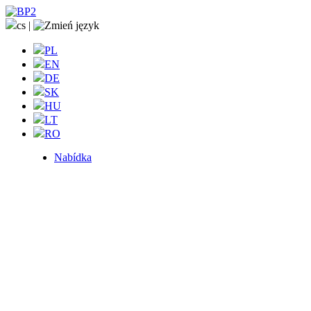
cs
|
PL
EN
DE
SK
HU
LT
RO
Nabídka