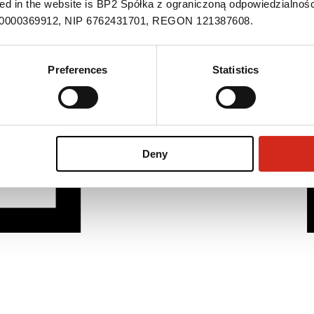
ned in the website is BP2 Spółka z ograniczoną odpowiedzialnośc
S 0000369912, NIP 6762431701, REGON 121387608.
Preferences
Statistics
Deny