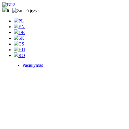
lt
|
PL
EN
DE
SK
CS
HU
RO
Pasiūlymas