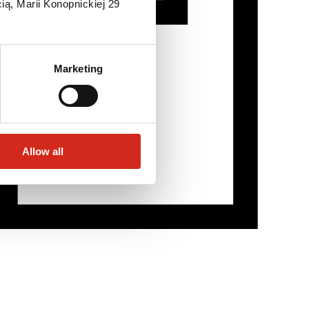
ią, Marii Konopnickiej 29
Marketing
Allow all