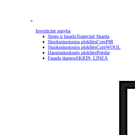
Investicinė statyba
Stogo ir fasado
Trapecinė Skarda
Sluoksniuotosios plokštės
CorePIR
Sluoksniuotosios plokštės
CoreWOOL
Daugiasluoksnės plokštės
Priedai
Fasado dangos
SKRIN, LINEA