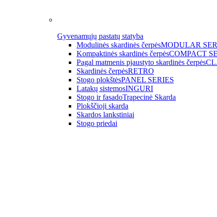
Gyvenamųjų pastatų statyba
Modulinės skardinės čerpės
MODULAR SER
Kompaktinės skardinės čerpės
COMPACT SE
Pagal matmenis pjaustyto skardinės čerpės
CL
Skardinės čerpės
RETRO
Stogo plokštės
PANEL SERIES
Latakų sistemos
INGURI
Stogo ir fasado
Trapecinė Skarda
Plokščioji skarda
Skardos lankstiniai
Stogo priedai