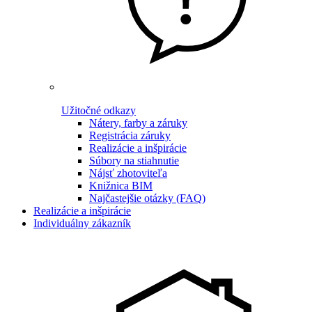
Užitočné odkazy
Nátery, farby a záruky
Registrácia záruky
Realizácie a inšpirácie
Súbory na stiahnutie
Nájsť zhotoviteľa
Knižnica BIM
Najčastejšie otázky (FAQ)
Realizácie a inšpirácie
Individuálny zákazník