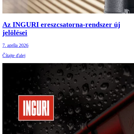
Az INGURI ereszcsatorna-rendszer új
jelölései
7. apríla 2026
Čítajte ďalej