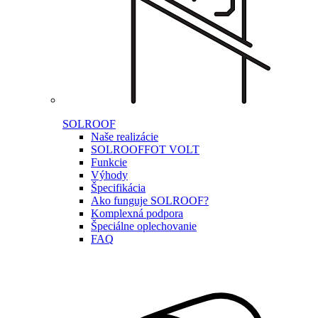
SOLROOF
Naše realizácie
SOLROOF
FOT VOLT
Funkcie
Výhody
Špecifikácia
Ako funguje SOLROOF?
Komplexná podpora
Špeciálne oplechovanie
FAQ