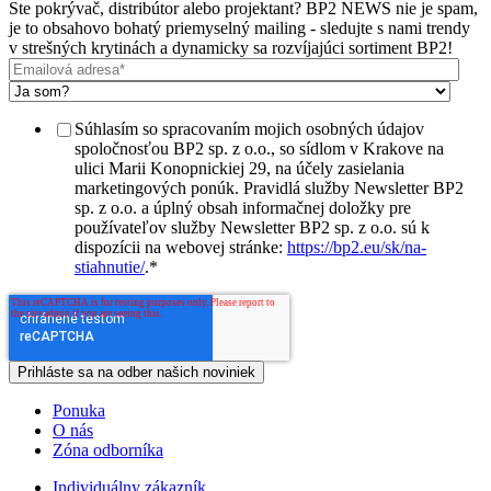
Ste pokrývač, distribútor alebo projektant? BP2 NEWS nie je spam,
je to obsahovo bohatý priemyselný mailing - sledujte s nami trendy
v strešných krytinách a dynamicky sa rozvíjajúci sortiment BP2!
Súhlasím so spracovaním mojich osobných údajov
spoločnosťou BP2 sp. z o.o., so sídlom v Krakove na
ulici Marii Konopnickiej 29, na účely zasielania
marketingových ponúk. Pravidlá služby Newsletter BP2
sp. z o.o. a úplný obsah informačnej doložky pre
používateľov služby Newsletter BP2 sp. z o.o. sú k
dispozícii na webovej stránke:
https://bp2.eu/sk/na-
stiahnutie/
.
*
Ponuka
O nás
Zóna odborníka
Individuálny zákazník