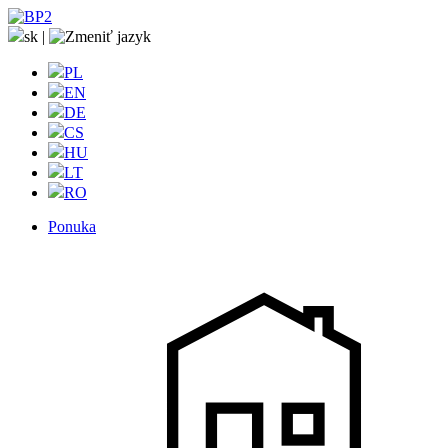
sk
|
PL
EN
DE
CS
HU
LT
RO
Ponuka