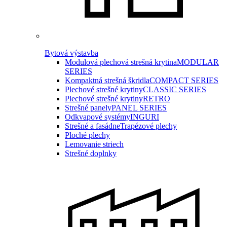
Bytová výstavba
Modulová plechová strešná krytina
MODULAR
SERIES
Kompaktná strešná škridla
COMPACT SERIES
Plechové strešné krytiny
CLASSIC SERIES
Plechové strešné krytiny
RETRO
Strešné panely
PANEL SERIES
Odkvapové systémy
INGURI
Strešné a fasádne
Trapézové plechy
Ploché plechy
Lemovanie striech
Strešné doplnky