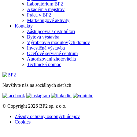
Laboratórium BP2
Akadémia majstrov
Práca v BP2
Marketingové aktivity
Kontakty
Zástupcovia / distribútori
Bytová výstavba
Výrobcovia modulových domov
Investičná výstavba
Oceľové servisné centrum
Autorizovaní zhotovitelia
Technická pomoc
Navštívte nás na sociálnych sieťach
© Copyright 2026 BP2 sp. z o.o.
Zásady ochrany osobných údajov
Cookies