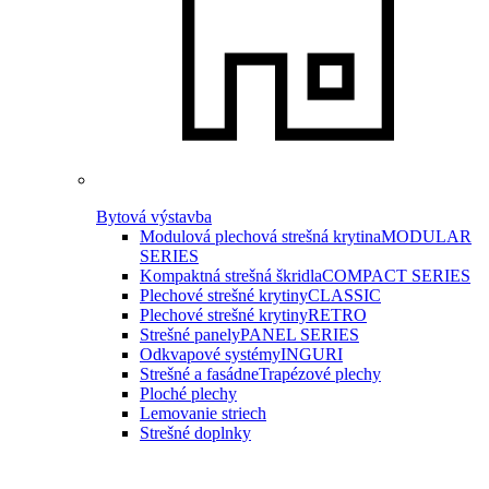
Bytová výstavba
Modulová plechová strešná krytina
MODULAR
SERIES
Kompaktná strešná škridla
COMPACT SERIES
Plechové strešné krytiny
CLASSIC
Plechové strešné krytiny
RETRO
Strešné panely
PANEL SERIES
Odkvapové systémy
INGURI
Strešné a fasádne
Trapézové plechy
Ploché plechy
Lemovanie striech
Strešné doplnky