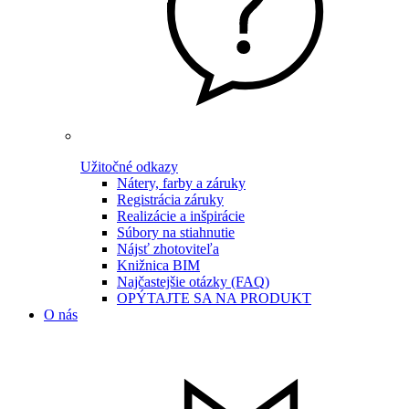
Užitočné odkazy
Nátery, farby a záruky
Registrácia záruky
Realizácie a inšpirácie
Súbory na stiahnutie
Nájsť zhotoviteľa
Knižnica BIM
Najčastejšie otázky (FAQ)
OPÝTAJTE SA NA PRODUKT
O nás