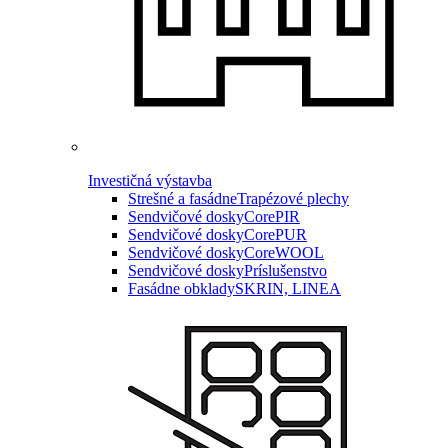
Investičná výstavba
Strešné a fasádne
Trapézové plechy
Sendvičové dosky
CorePIR
Sendvičové dosky
CorePUR
Sendvičové dosky
CoreWOOL
Sendvičové dosky
Príslušenstvo
Fasádne obklady
SKRIN, LINEA