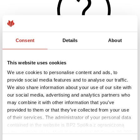
Consent
Details
About
This website uses cookies
Užitočné odkazy
Nátery, farby a záruky
We use cookies to personalise content and ads, to
Registrácia záruky
provide social media features and to analyse our traffic.
Realizácie a inšpirácie
Súbory na stiahnutie
We also share information about your use of our site with
Nájsť zhotoviteľa
our social media, advertising and analytics partners who
Knižnica BIM
may combine it with other information that you’ve
Najčastejšie otázky (FAQ)
Na stiahnutie
provided to them or that they’ve collected from your use
Kontakty
of their services. The administrator of your personal data
contained in the website is BP2 Spółka z ograniczoną
odpowiedzialnością, Marii Konopnickiej 29 Street, 30-302
Kraków. KRS 0000369912, NIP 6762431701, REGON