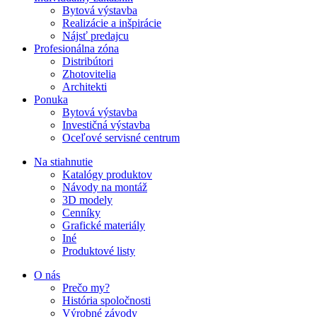
Bytová výstavba
Realizácie a inšpirácie
Nájsť predajcu
Profesionálna zóna
Distribútori
Zhotovitelia
Architekti
Ponuka
Bytová výstavba
Investičná výstavba
Oceľové servisné centrum
Na stiahnutie
Katalógy produktov
Návody na montáž
3D modely
Cenníky
Grafické materiály
Iné
Produktové listy
O nás
Prečo my?
História spoločnosti
Výrobné závody