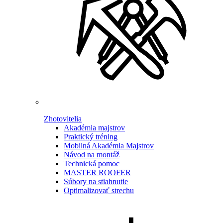
Zhotovitelia
Akadémia majstrov
Praktický tréning
Mobilná Akadémia Majstrov
Návod na montáž
Technická pomoc
MASTER ROOFER
Súbory na stiahnutie
Optimalizovať strechu