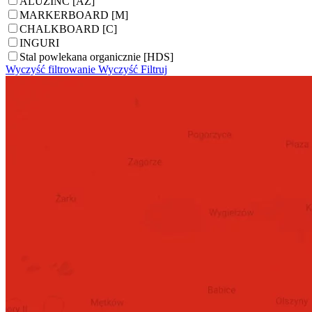
ALUZINC [AZ]
MARKERBOARD [M]
CHALKBOARD [C]
INGURI
Stal powlekana organicznie [HDS]
Wyczyść filtrowanie
Wyczyść
Filtruj