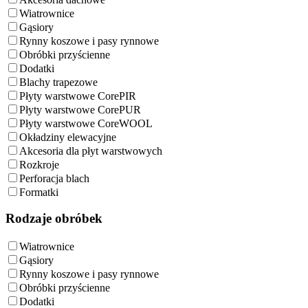
Wiatrownice
Gąsiory
Rynny koszowe i pasy rynnowe
Obróbki przyścienne
Dodatki
Blachy trapezowe
Płyty warstwowe CorePIR
Płyty warstwowe CorePUR
Płyty warstwowe CoreWOOL
Okładziny elewacyjne
Akcesoria dla płyt warstwowych
Rozkroje
Perforacja blach
Formatki
Rodzaje obróbek
Wiatrownice
Gąsiory
Rynny koszowe i pasy rynnowe
Obróbki przyścienne
Dodatki