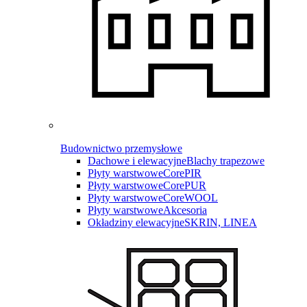
Budownictwo przemysłowe
Dachowe i elewacyjne
Blachy trapezowe
Płyty warstwowe
CorePIR
Płyty warstwowe
CorePUR
Płyty warstwowe
CoreWOOL
Płyty warstwowe
Akcesoria
Okładziny elewacyjne
SKRIN, LINEA