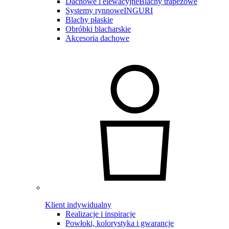
Dachowe i elewacyjne
Blachy trapezowe
Systemy rynnowe
INGURI
Blachy płaskie
Obróbki blacharskie
Akcesoria dachowe
Klient indywidualny
Realizacje i inspiracje
Powłoki, kolorystyka i gwarancje