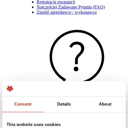
Rejestracja gwarancji
Najczęściej Zadawane Pytania (FAQ)
Znajdź sprzedawcę / wykonawcę
Consent
Details
About
Pomocne linki
Powłoki, kolorystyka i gwarancje
Rejestracja gwarancji
Realizacje i inspiracje
This website uses cookies
Pliki do pobrania