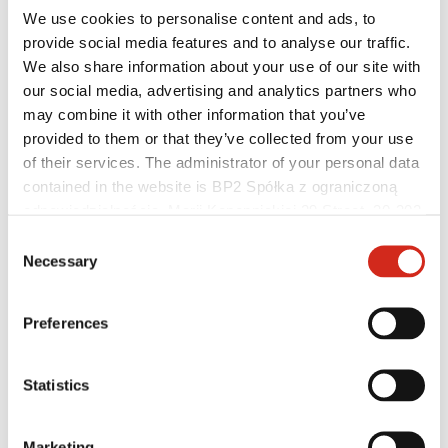
Baza wiedzy
We use cookies to personalise content and ads, to
Gdzie kupić?
provide social media features and to analyse our traffic.
Znajdź wykonawcę
Biblioteki BIM
We also share information about your use of our site with
Najczęściej Zadawane Pytania (FAQ)
our social media, advertising and analytics partners who
Dla profesjonalistów
may combine it with other information that you’ve
provided to them or that they’ve collected from your use
of their services. The administrator of your personal data
contained in the website is BP2 Spółka z ograniczoną
odpowiedzialnością, Marii Konopnickiej 29 Street, 30-302
Kraków. KRS 0000369912, NIP 6762431701, REGON
Consent
121387608.
Necessary
Selection
Preferences
Statistics
Dystrybutorzy
Marketing