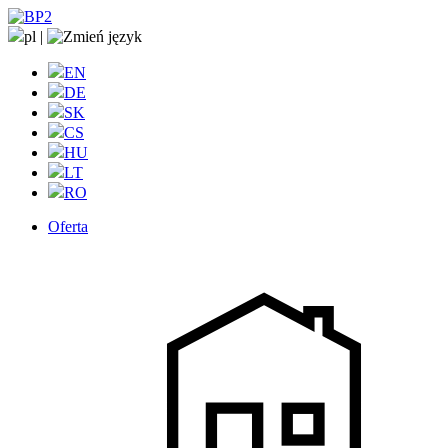
pl
|
EN
DE
SK
CS
HU
LT
RO
Oferta