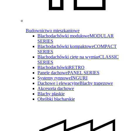
Budownictwo mieszkaniowe
Blachodachówki modułowe
MODULAR
SERIES
Blachodachówki kompaktowe
COMPACT
SERIES
Blachodachówki cięte na wymiar
CLASSIC
SERIES
Blachodachówki
RETRO
Panele dachowe
PANEL SERIES
Systemy rynnowe
INGURI
Dachowe i elewacyjne
Blachy trapezowe
Akcesoria dachowe
Blachy płaskie
Obróbki blacharskie