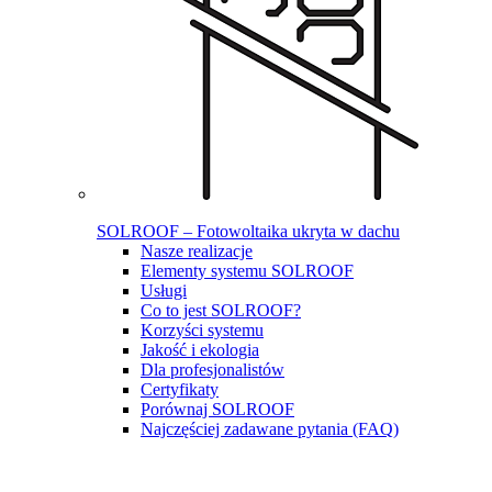
SOLROOF – Fotowoltaika ukryta w dachu
Nasze realizacje
Elementy systemu SOLROOF
Usługi
Co to jest SOLROOF?
Korzyści systemu
Jakość i ekologia
Dla profesjonalistów
Certyfikaty
Porównaj SOLROOF
Najczęściej zadawane pytania (FAQ)