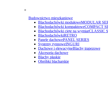
Budownictwo mieszkaniowe
Blachodachówki modułowe
MODULAR SER
Blachodachówki kompaktowe
COMPACT S
Blachodachówki cięte na wymiar
CLASSIC 
Blachodachówki
RETRO
Panele dachowe
PANEL SERIES
Systemy rynnowe
INGURI
Dachowe i elewacyjne
Blachy trapezowe
Akcesoria dachowe
Blachy płaskie
Obróbki blacharskie