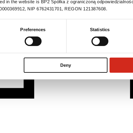
ned in the website is BP2 Spółka z ograniczoną odpowiedzialnośc
S 0000369912, NIP 6762431701, REGON 121387608.
Preferences
Statistics
Deny