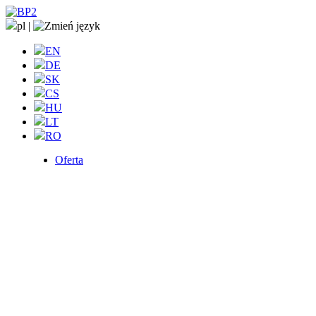
pl
|
EN
DE
SK
CS
HU
LT
RO
Oferta