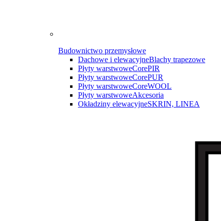
Budownictwo przemysłowe
Dachowe i elewacyjne
Blachy trapezowe
Płyty warstwowe
CorePIR
Płyty warstwowe
CorePUR
Płyty warstwowe
CoreWOOL
Płyty warstwowe
Akcesoria
Okładziny elewacyjne
SKRIN, LINEA