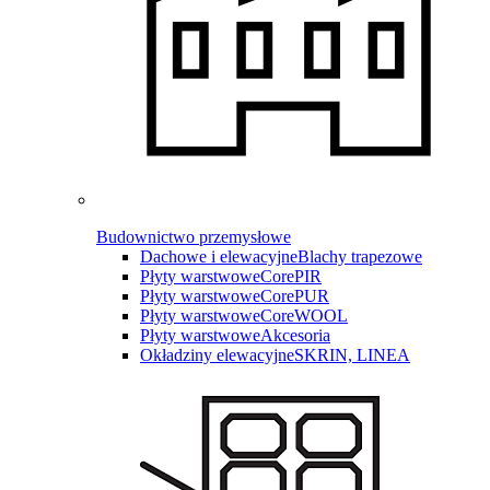
Budownictwo przemysłowe
Dachowe i elewacyjne
Blachy trapezowe
Płyty warstwowe
CorePIR
Płyty warstwowe
CorePUR
Płyty warstwowe
CoreWOOL
Płyty warstwowe
Akcesoria
Okładziny elewacyjne
SKRIN, LINEA