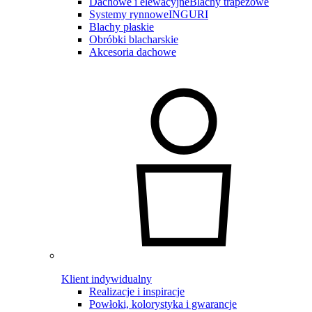
Dachowe i elewacyjne
Blachy trapezowe
Systemy rynnowe
INGURI
Blachy płaskie
Obróbki blacharskie
Akcesoria dachowe
Klient indywidualny
Realizacje i inspiracje
Powłoki, kolorystyka i gwarancje