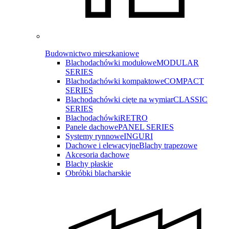
Budownictwo mieszkaniowe
Blachodachówki modułowe
MODULAR
SERIES
Blachodachówki kompaktowe
COMPACT
SERIES
Blachodachówki cięte na wymiar
CLASSIC
SERIES
Blachodachówki
RETRO
Panele dachowe
PANEL SERIES
Systemy rynnowe
INGURI
Dachowe i elewacyjne
Blachy trapezowe
Akcesoria dachowe
Blachy płaskie
Obróbki blacharskie