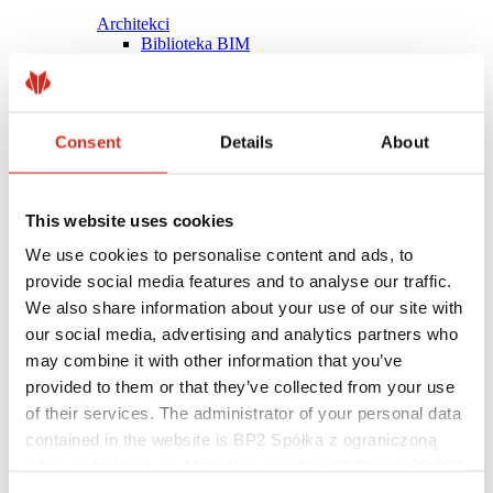
Architekci
Biblioteka BIM
Modele 3D
Plugin Revit BP2
Consent
Details
About
This website uses cookies
We use cookies to personalise content and ads, to
provide social media features and to analyse our traffic.
We also share information about your use of our site with
our social media, advertising and analytics partners who
may combine it with other information that you’ve
provided to them or that they’ve collected from your use
of their services. The administrator of your personal data
contained in the website is BP2 Spółka z ograniczoną
Pomocne linki
Powłoki, kolorystyka i gwarancje
odpowiedzialnością, Marii Konopnickiej 29 Street, 30-302
Rejestracja gwarancji
Kraków. KRS 0000369912, NIP 6762431701, REGON