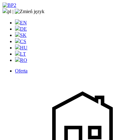
pl
|
EN
DE
SK
CS
HU
LT
RO
Oferta