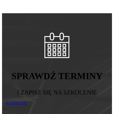
SPRAWDŹ TERMINY
I ZAPISZ SIĘ NA SZKOLENIE
ZAPISZ SIĘ