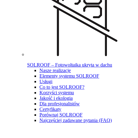
SOLROOF – Fotowoltaika ukryta w dachu
Nasze realizacje
Elementy systemu SOLROOF
Usługi
Co to jest SOLROOF?
Korzyści systemu
Jakość i ekologia
Dla profesjonalistów
Certyfikaty
Porównaj SOLROOF
Najczęściej zadawane pytania (FAQ)