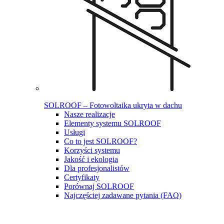
SOLROOF – Fotowoltaika ukryta w dachu
Nasze realizacje
Elementy systemu SOLROOF
Usługi
Co to jest SOLROOF?
Korzyści systemu
Jakość i ekologia
Dla profesjonalistów
Certyfikaty
Porównaj SOLROOF
Najczęściej zadawane pytania (FAQ)