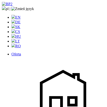
pl
|
EN
DE
SK
CS
HU
LT
RO
Oferta