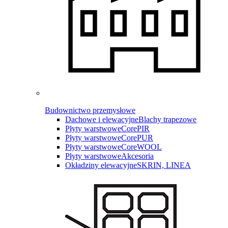
Budownictwo przemysłowe
Dachowe i elewacyjne
Blachy trapezowe
Płyty warstwowe
CorePIR
Płyty warstwowe
CorePUR
Płyty warstwowe
CoreWOOL
Płyty warstwowe
Akcesoria
Okładziny elewacyjne
SKRIN, LINEA