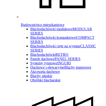
Budownictwo mieszkaniowe
Blachodachówki modułowe
MODULAR
SERIES
Blachodachówki kompaktowe
COMPACT
SERIES
Blachodachówki cięte na wymiar
CLASSIC
SERIES
Blachodachówki
RETRO
Panele dachowe
PANEL SERIES
Systemy rynnowe
INGURI
Dachowe i elewacyjne
Blachy trapezowe
Akcesoria dachowe
Blachy płaskie
Obróbki blacharskie