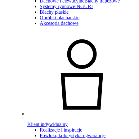
Dachowe i elewacyjne
Blachy trapezowe
Systemy rynnowe
INGURI
Blachy płaskie
Obróbki blacharskie
Akcesoria dachowe
Klient indywidualny
Realizacje i inspiracje
Powłoki, kolorystyka i gwarancje