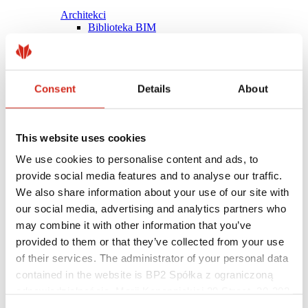
Architekci
Biblioteka BIM
Modele 3D
Plugin Revit BP2
Consent
Details
About
This website uses cookies
We use cookies to personalise content and ads, to
provide social media features and to analyse our traffic.
We also share information about your use of our site with
our social media, advertising and analytics partners who
may combine it with other information that you’ve
provided to them or that they’ve collected from your use
of their services. The administrator of your personal data
contained in the website is BP2 Spółka z ograniczoną
Pomocne linki
Powłoki, kolorystyka i gwarancje
odpowiedzialnością, Marii Konopnickiej 29 Street, 30-302
Rejestracja gwarancji
Kraków. KRS 0000369912, NIP 6762431701, REGON