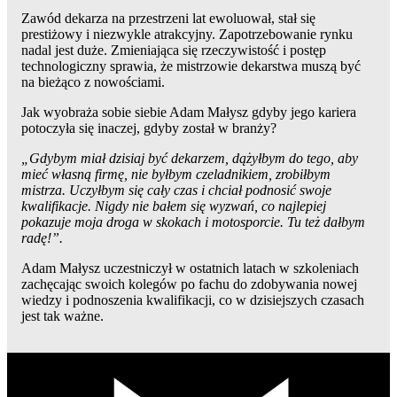
Zawód dekarza na przestrzeni lat ewoluował, stał się
prestiżowy i niezwykle atrakcyjny. Zapotrzebowanie rynku
nadal jest duże. Zmieniająca się rzeczywistość i postęp
technologiczny sprawia, że mistrzowie dekarstwa muszą być
na bieżąco z nowościami.
Jak wyobraża sobie siebie Adam Małysz gdyby jego kariera
potoczyła się inaczej, gdyby został w branży?
„Gdybym miał dzisiaj być dekarzem, dążyłbym do tego, aby
mieć własną firmę, nie byłbym czeladnikiem, zrobiłbym
mistrza. Uczyłbym się cały czas i chciał podnosić swoje
kwalifikacje. Nigdy nie bałem się wyzwań, co najlepiej
pokazuje moja droga w skokach i motosporcie. Tu też dałbym
radę!”.
Adam Małysz uczestniczył w ostatnich latach w szkoleniach
zachęcając swoich kolegów po fachu do zdobywania nowej
wiedzy i podnoszenia kwalifikacji, co w dzisiejszych czasach
jest tak ważne.