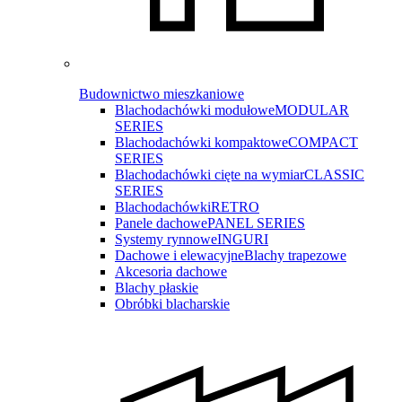
Budownictwo mieszkaniowe
Blachodachówki modułowe
MODULAR
SERIES
Blachodachówki kompaktowe
COMPACT
SERIES
Blachodachówki cięte na wymiar
CLASSIC
SERIES
Blachodachówki
RETRO
Panele dachowe
PANEL SERIES
Systemy rynnowe
INGURI
Dachowe i elewacyjne
Blachy trapezowe
Akcesoria dachowe
Blachy płaskie
Obróbki blacharskie