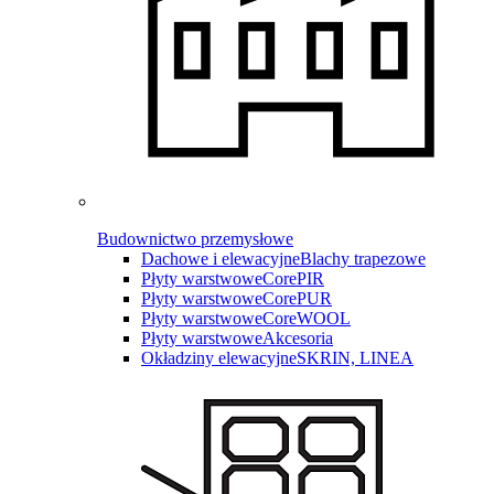
Budownictwo przemysłowe
Dachowe i elewacyjne
Blachy trapezowe
Płyty warstwowe
CorePIR
Płyty warstwowe
CorePUR
Płyty warstwowe
CoreWOOL
Płyty warstwowe
Akcesoria
Okładziny elewacyjne
SKRIN, LINEA