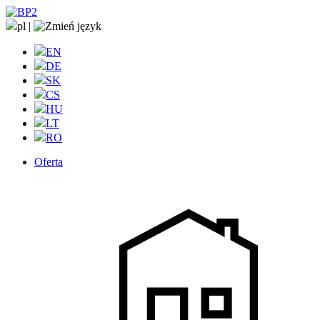
pl
|
EN
DE
SK
CS
HU
LT
RO
Oferta