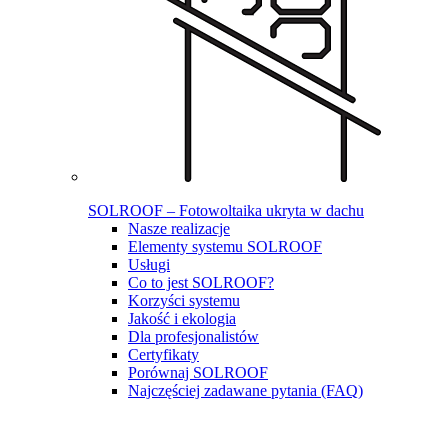
SOLROOF – Fotowoltaika ukryta w dachu
Nasze realizacje
Elementy systemu SOLROOF
Usługi
Co to jest SOLROOF?
Korzyści systemu
Jakość i ekologia
Dla profesjonalistów
Certyfikaty
Porównaj SOLROOF
Najczęściej zadawane pytania (FAQ)