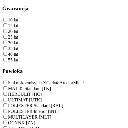
Gwarancja
10 lat
15 lat
20 lat
25 lat
30 lat
35 lat
40 lat
55 lat
Powłoka
Stal niskoemisyjna XCarb® ArcelorMittal
MAT 35 Standard [TK]
HERCULIT [HC]
ULTIMAT [UTK]
POLIESTER Standard [RAL]
POLIESTER Interior [INT]
MULTILAYER [MLT]
OCYNK [ZN]