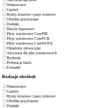
Wiatrownice
Gąsiory
Rynny koszowe i pasy rynnowe
Obróbki przyścienne
Dodatki
Blachy trapezowe
Płyty warstwowe CorePIR
Płyty warstwowe CorePUR
Płyty warstwowe CoreWOOL
Okładziny elewacyjne
Akcesoria dla płyt warstwowych
Rozkroje
Perforacja blach
Formatki
Rodzaje obróbek
Wiatrownice
Gąsiory
Rynny koszowe i pasy rynnowe
Obróbki przyścienne
Dodatki