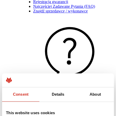
Rejestracja gwarancji
Najczęściej Zadawane Pytania (FAQ)
Znajdź sprzedawcę / wykonawcę
Consent
Details
About
Pomocne linki
Powłoki, kolorystyka i gwarancje
Rejestracja gwarancji
Realizacje i inspiracje
This website uses cookies
Pliki do pobrania