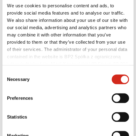
Baza wiedzy
We use cookies to personalise content and ads, to
Gdzie kupić?
provide social media features and to analyse our traffic.
Znajdź wykonawcę
Biblioteki BIM
We also share information about your use of our site with
Najczęściej Zadawane Pytania (FAQ)
our social media, advertising and analytics partners who
Dla profesjonalistów
may combine it with other information that you’ve
provided to them or that they’ve collected from your use
of their services. The administrator of your personal data
contained in the website is BP2 Spółka z ograniczoną
odpowiedzialnością, Marii Konopnickiej 29 Street, 30-302
Kraków. KRS 0000369912, NIP 6762431701, REGON
Consent
121387608.
Necessary
Selection
Preferences
Statistics
Dystrybutorzy
Marketing