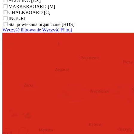
ALUZINC [AZ]
MARKERBOARD [M]
CHALKBOARD [C]
INGURI
Stal powlekana organicznie [HDS]
Wyczyść filtrowanie
Wyczyść
Filtruj