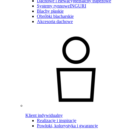
Dachowe i elewacyjne
Blachy trapezowe
Systemy rynnowe
INGURI
Blachy płaskie
Obróbki blacharskie
Akcesoria dachowe
Klient indywidualny
Realizacje i inspiracje
Powłoki, kolorystyka i gwarancje