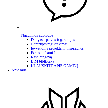
Naudingos nuorodos
Dangos, spalvos ir garantijos
Garantijos registravimas
Įgyvendinti projektai ir inspiracijos
Parsisiunčiami failai
Rasti rangovą
BIM biblioteka
KLAUSKITE APIE GAMINĮ
Apie mus