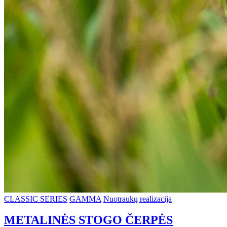
CLASSIC SERIES
GAMMA
Nuotraukų realizacija
METALINĖS STOGO ČERPĖS