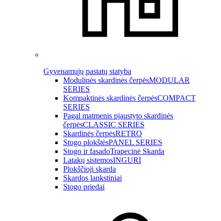
Gyvenamųjų pastatų statyba
Modulinės skardinės čerpės
MODULAR
SERIES
Kompaktinės skardinės čerpės
COMPACT
SERIES
Pagal matmenis pjaustyto skardinės
čerpės
CLASSIC SERIES
Skardinės čerpės
RETRO
Stogo plokštės
PANEL SERIES
Stogo ir fasado
Trapecinė Skarda
Latakų sistemos
INGURI
Plokščioji skarda
Skardos lankstiniai
Stogo priedai