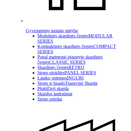
Gyvenamųjų pastatų statyba
Modulinės skardinės čerpės
MODULAR
SERIES
Kompaktinės skardinės čerpės
COMPACT
SERIES
Pagal matmenis pjaustyto skardinės
čerpės
CLASSIC SERIES
Skardinės čerpės
RETRO
Stogo plokštės
PANEL SERIES
Latakų sistemos
INGURI
Stogo ir fasado
Trapecinė Skarda
Plokščioji skarda
Skardos lankstiniai
Stogo priedai