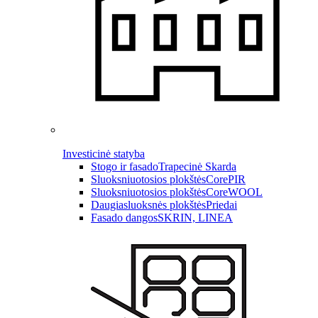
Investicinė statyba
Stogo ir fasado
Trapecinė Skarda
Sluoksniuotosios plokštės
CorePIR
Sluoksniuotosios plokštės
CoreWOOL
Daugiasluoksnės plokštės
Priedai
Fasado dangos
SKRIN, LINEA