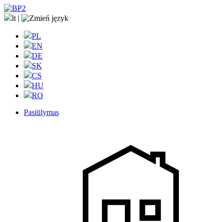
lt
|
PL
EN
DE
SK
CS
HU
RO
Pasiūlymas