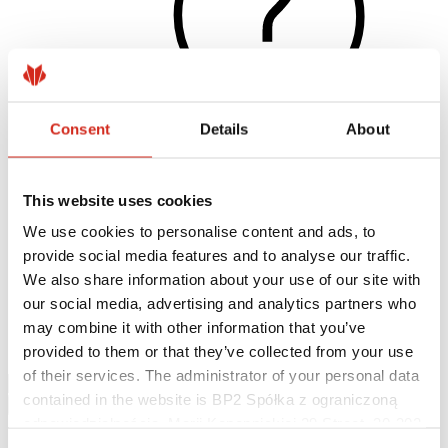
Consent
Details
About
Naudingos nuorodos
This website uses cookies
Dangos, spalvos ir garantijos
Garantijos registravimas
We use cookies to personalise content and ads, to
Įgyvendinti projektai ir inspiracijos
provide social media features and to analyse our traffic.
Parsisiunčiami failai
Rasti rangovą
We also share information about your use of our site with
Kur įsigyti?
our social media, advertising and analytics partners who
BIM bibliotekos
may combine it with other information that you’ve
Parsisiųsti
Kontaktai
provided to them or that they’ve collected from your use
of their services. The administrator of your personal data
contained in the website is BP2 Spółka z ograniczoną
odpowiedzialnością, Marii Konopnickiej 29 Street, 30-302
Kraków. KRS 0000369912, NIP 6762431701, REGON