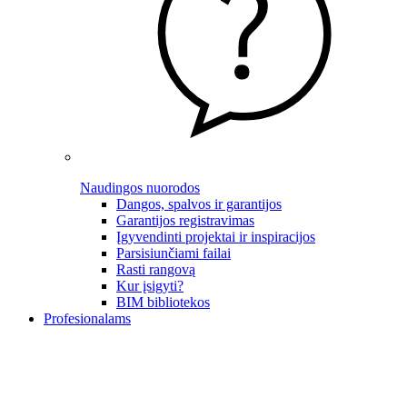
Naudingos nuorodos
Dangos, spalvos ir garantijos
Garantijos registravimas
Įgyvendinti projektai ir inspiracijos
Parsisiunčiami failai
Rasti rangovą
Kur įsigyti?
BIM bibliotekos
Profesionalams