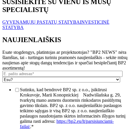
SUSISIEKITE SU VIENU IŠ MŪSŲ
SPECIALISTŲ
GYVENAMŲJŲ PASTATŲ STATYBA
INVESTICINĖ
STATYBA
NAUJIENLAIŠKIS
Esate stogdengys, platintojas ar projektuotojas? "BP2 NEWS" nėra
šlamštas, tai - turtingas turiniu pramonės naujienlaiškis - sekite mūsų
naujienas apie stogų dangų tendencijas ir sparčiai besiplečiantį BP2
asortimentą!
Sutinku, kad bendrovė BP2 sp. z o.o., įsikūrusi
Krokuvoje, Marii Konopnickiej
Nadwiślańska g. 29,
tvarkytų mano asmens duomenis rinkodaros pasiūlymų
gavimo tikslais. BP2 sp. z o.o. naujienlaiškio paslaugos
teikimo sąlygas ir visą BP2 sp. z o.o. naujienlaiškio
paslaugos naudotojams skirtos informacinės išlygos turinį
galima rasti adresu:
https://bp2.eu/lt/parsisiunciami-
failai/
.
*