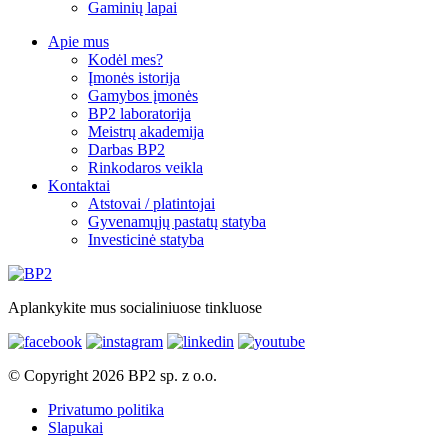
Gaminių lapai
Apie mus
Kodėl mes?
Įmonės istorija
Gamybos įmonės
BP2 laboratorija
Meistrų akademija
Darbas BP2
Rinkodaros veikla
Kontaktai
Atstovai / platintojai
Gyvenamųjų pastatų statyba
Investicinė statyba
Aplankykite mus socialiniuose tinkluose
© Copyright 2026 BP2 sp. z o.o.
Privatumo politika
Slapukai