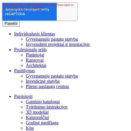
Individualusis klientas
Gyvenamųjų pastatų statyba
Įgyvendinti projektai ir inspiracijos
Profesionalų sritis
Platintojai
Rangovai
Architektai
Pasiūlymas
Gyvenamųjų pastatų statyba
Investicinė statyba
Plieno paslaugų centras
Parsisiųsti
Gaminių katalogai
Tvirtinimo instrukcijos
3D modeliai
Kainoraščiai
Grafinė medžiaga
Kita