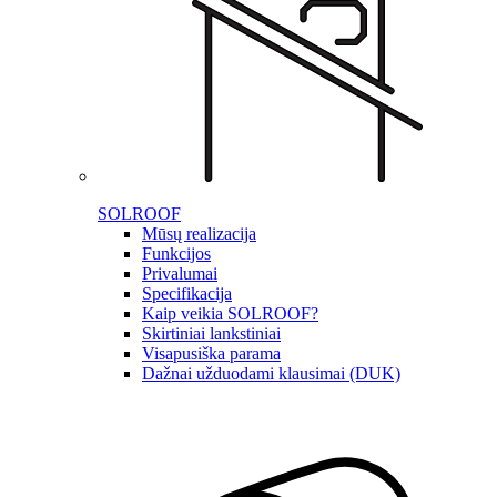
SOLROOF
Mūsų realizacija
Funkcijos
Privalumai
Specifikacija
Kaip veikia SOLROOF?
Skirtiniai lankstiniai
Visapusiška parama
Dažnai užduodami klausimai (DUK)