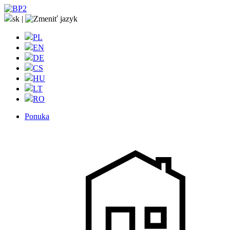
sk
|
PL
EN
DE
CS
HU
LT
RO
Ponuka