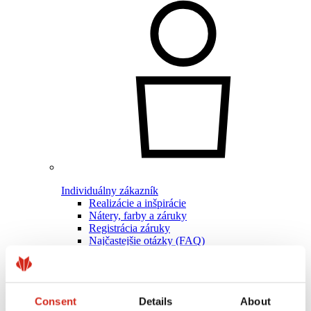
Individuálny zákazník
Realizácie a inšpirácie
Nátery, farby a záruky
Registrácia záruky
Najčastejšie otázky (FAQ)
Nájsť predajcu / zhotoviteľa
Consent
Details
About