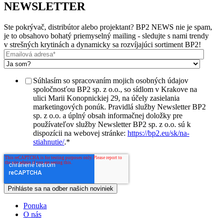
NEWSLETTER
Ste pokrývač, distribútor alebo projektant? BP2 NEWS nie je spam,
je to obsahovo bohatý priemyselný mailing - sledujte s nami trendy
v strešných krytinách a dynamicky sa rozvíjajúci sortiment BP2!
Súhlasím so spracovaním mojich osobných údajov
spoločnosťou BP2 sp. z o.o., so sídlom v Krakove na
ulici Marii Konopnickiej 29, na účely zasielania
marketingových ponúk. Pravidlá služby Newsletter BP2
sp. z o.o. a úplný obsah informačnej doložky pre
používateľov služby Newsletter BP2 sp. z o.o. sú k
dispozícii na webovej stránke:
https://bp2.eu/sk/na-
stiahnutie/
.
*
Ponuka
O nás