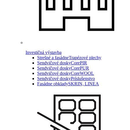
Investičná výstavba
Strešné a fasádne
Trapézové plechy
Sendvičové dosky
CorePIR
Sendvičové dosky
CorePUR
Sendvičové dosky
CoreWOOL
Sendvičové dosky
Príslušenstvo
Fasádne obklady
SKRIN, LINEA