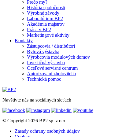
Prečo my?
História spoločnosti
Výrobné závody
Laboratórium BP2
Akadémia majstrov
Práca v BP2
Marketingové aktivity
Kontakty
Zástupcovia / distribútori
Bytová výstavba
Výrobcovia modulových domov
Investičná výstavba
Oceľové servisné centrum
Autorizovaní zhotovitelia
Technická pomoc
Navštívte nás na sociálnych sieťach
© Copyright 2026 BP2 sp. z o.o.
Zásady ochrany osobných údajov
Cookies