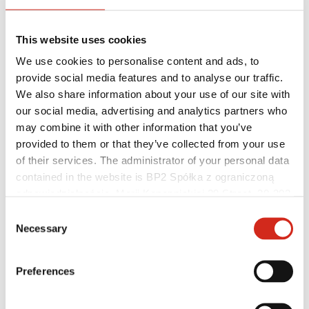
This website uses cookies
We use cookies to personalise content and ads, to
provide social media features and to analyse our traffic.
We also share information about your use of our site with
our social media, advertising and analytics partners who
may combine it with other information that you’ve
provided to them or that they’ve collected from your use
of their services. The administrator of your personal data
Užitočné odkazy
contained in the website is BP2 Spółka z ograniczoną
Nátery, farby a záruky
Registrácia záruky
odpowiedzialnością, Marii Konopnickiej 29 Street, 30-302
Realizácie a inšpirácie
Kraków. KRS 0000369912, NIP 6762431701, REGON
Consent
Súbory na stiahnutie
121387608.
Necessary
Nájsť zhotoviteľa
Selection
Knižnica BIM
Pre profesionálov
Preferences