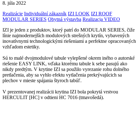
8. júla 2022
Realizácie
Individuální zákazník
IZI LOOK
IZI ROOF
MODULAR SERIES
Obytná výstavba
Realizacja VIDEO
IZI je jeden z produktov, ktorý patrí do MODULAR SERIES, čiže
línie najmodernejších modulových strešných krytín, vybavených
inovatívnymi technologickými riešeniami a perfektne opracovaných
vzhľadom estetiky.
Sú to malé dvojmodulové tabule vylepšené okrem iného o autorské
riešenie EASY LINK, vďaka ktorému tabule k sebe pasujú ako
nikdy predtým. V krytine IZI sa použilo vyrezanie rohu dolného
pretlačenia, aby sa vyhlo efektu vytlačenia prekrývajúcich sa
plechov v mieste spájania štyroch tabúľ.
V prezentovanej realizácii krytina IZI bola pokrytá vrstvou
HERCULIT [HC] v odtieni HC 7016 (tmavošedá).