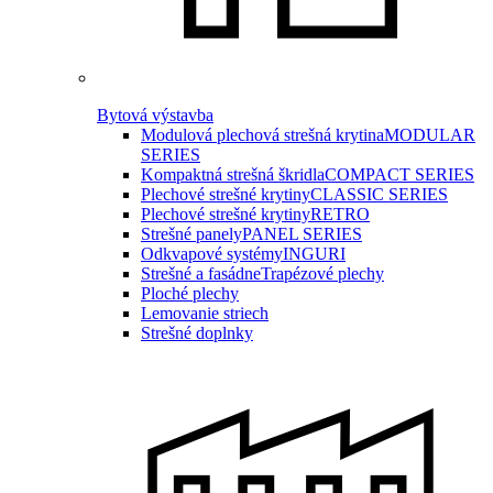
Bytová výstavba
Modulová plechová strešná krytina
MODULAR
SERIES
Kompaktná strešná škridla
COMPACT SERIES
Plechové strešné krytiny
CLASSIC SERIES
Plechové strešné krytiny
RETRO
Strešné panely
PANEL SERIES
Odkvapové systémy
INGURI
Strešné a fasádne
Trapézové plechy
Ploché plechy
Lemovanie striech
Strešné doplnky