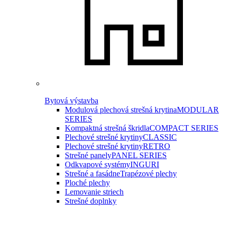
Bytová výstavba
Modulová plechová strešná krytina
MODULAR
SERIES
Kompaktná strešná škridla
COMPACT SERIES
Plechové strešné krytiny
CLASSIC
Plechové strešné krytiny
RETRO
Strešné panely
PANEL SERIES
Odkvapové systémy
INGURI
Strešné a fasádne
Trapézové plechy
Ploché plechy
Lemovanie striech
Strešné doplnky