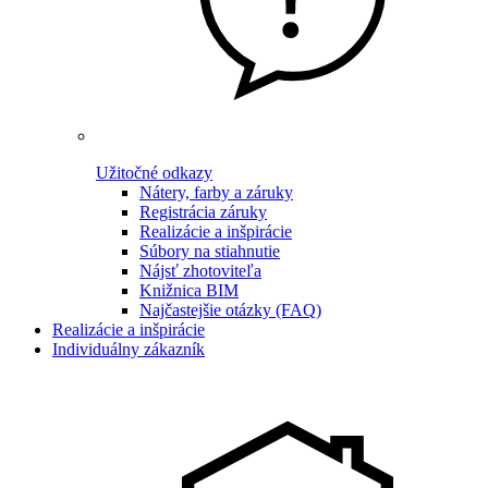
Užitočné odkazy
Nátery, farby a záruky
Registrácia záruky
Realizácie a inšpirácie
Súbory na stiahnutie
Nájsť zhotoviteľa
Knižnica BIM
Najčastejšie otázky (FAQ)
Realizácie a inšpirácie
Individuálny zákazník