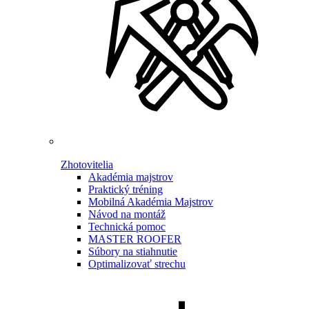
Zhotovitelia
Akadémia majstrov
Praktický tréning
Mobilná Akadémia Majstrov
Návod na montáž
Technická pomoc
MASTER ROOFER
Súbory na stiahnutie
Optimalizovať strechu