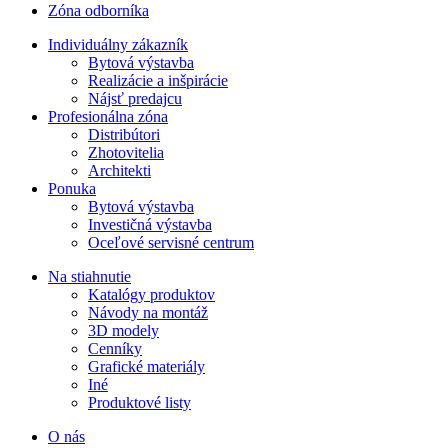
Zóna odborníka
Individuálny zákazník
Bytová výstavba
Realizácie a inšpirácie
Nájsť predajcu
Profesionálna zóna
Distribútori
Zhotovitelia
Architekti
Ponuka
Bytová výstavba
Investičná výstavba
Oceľové servisné centrum
Na stiahnutie
Katalógy produktov
Návody na montáž
3D modely
Cenníky
Grafické materiály
Iné
Produktové listy
O nás