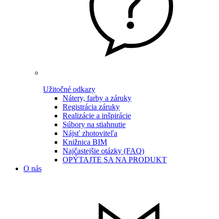
Užitočné odkazy
Nátery, farby a záruky
Registrácia záruky
Realizácie a inšpirácie
Súbory na stiahnutie
Nájsť zhotoviteľa
Knižnica BIM
Najčastejšie otázky (FAQ)
OPÝTAJTE SA NA PRODUKT
O nás