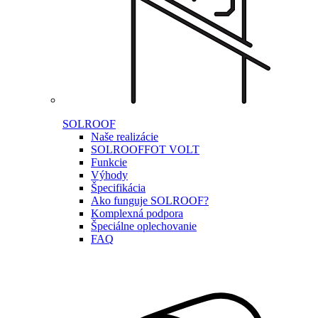
SOLROOF
Naše realizácie
SOLROOF
FOT VOLT
Funkcie
Výhody
Špecifikácia
Ako funguje SOLROOF?
Komplexná podpora
Špeciálne oplechovanie
FAQ