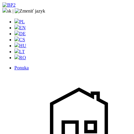
sk
|
PL
EN
DE
CS
HU
LT
RO
Ponuka