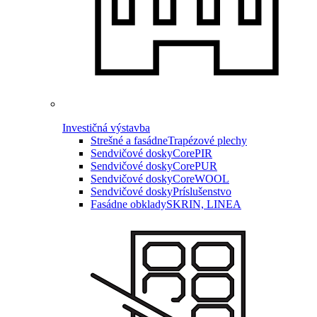
Investičná výstavba
Strešné a fasádne
Trapézové plechy
Sendvičové dosky
CorePIR
Sendvičové dosky
CorePUR
Sendvičové dosky
CoreWOOL
Sendvičové dosky
Príslušenstvo
Fasádne obklady
SKRIN, LINEA