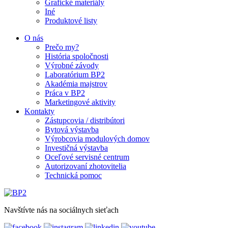
Grafické materiály
Iné
Produktové listy
O nás
Prečo my?
História spoločnosti
Výrobné závody
Laboratórium BP2
Akadémia majstrov
Práca v BP2
Marketingové aktivity
Kontakty
Zástupcovia / distribútori
Bytová výstavba
Výrobcovia modulových domov
Investičná výstavba
Oceľové servisné centrum
Autorizovaní zhotovitelia
Technická pomoc
Navštívte nás na sociálnych sieťach