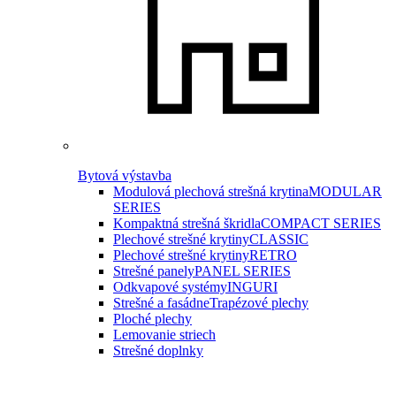
Bytová výstavba
Modulová plechová strešná krytina
MODULAR
SERIES
Kompaktná strešná škridla
COMPACT SERIES
Plechové strešné krytiny
CLASSIC
Plechové strešné krytiny
RETRO
Strešné panely
PANEL SERIES
Odkvapové systémy
INGURI
Strešné a fasádne
Trapézové plechy
Ploché plechy
Lemovanie striech
Strešné doplnky