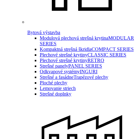
Bytová výstavba
Modulová plechová strešná krytina
MODULAR
SERIES
Kompaktná strešná škridla
COMPACT SERIES
Plechové strešné krytiny
CLASSIC SERIES
Plechové strešné krytiny
RETRO
Strešné panely
PANEL SERIES
Odkvapové systémy
INGURI
Strešné a fasádne
Trapézové plechy
Ploché plechy
Lemovanie striech
Strešné doplnky