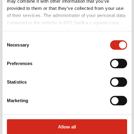
may combine it with other information that you’ve
provided to them or that they’ve collected from your use
of their services. The administrator of your personal data
contained in the website is BP2 Spółka z ograniczoną
odpowiedzialnością, Marii Konopnickiej 29 Street, 30-302
Kraków. KRS 0000369912, NIP 6762431701, REGON
Consent
121387608.
Necessary
Selection
Preferences
Distribútori
Statistics
Zákaznícka zóna – eProfil
Súbory na stiahnutie
Marketingová ponuka
Program BP2 50:50
Marketing
Optimalizovať strechu
Allow all