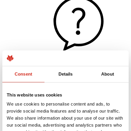
Užitočné odkazy
Consent
Details
About
Nátery, farby a záruky
Registrácia záruky
Realizácie a inšpirácie
Súbory na stiahnutie
This website uses cookies
Nájsť zhotoviteľa
Knižnica BIM
We use cookies to personalise content and ads, to
Pre profesionálov
provide social media features and to analyse our traffic.
We also share information about your use of our site with
our social media, advertising and analytics partners who