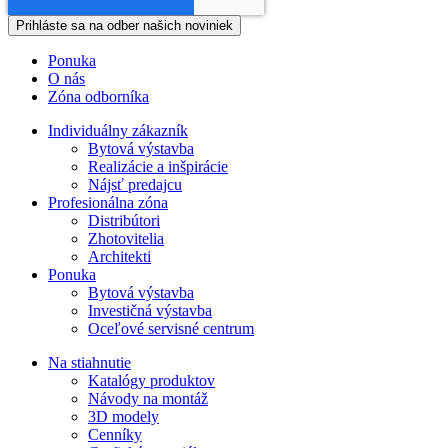
Ponuka
O nás
Zóna odborníka
Individuálny zákazník
Bytová výstavba
Realizácie a inšpirácie
Nájsť predajcu
Profesionálna zóna
Distribútori
Zhotovitelia
Architekti
Ponuka
Bytová výstavba
Investičná výstavba
Oceľové servisné centrum
Na stiahnutie
Katalógy produktov
Návody na montáž
3D modely
Cenníky