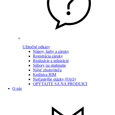
Užitočné odkazy
Nátery, farby a záruky
Registrácia záruky
Realizácie a inšpirácie
Súbory na stiahnutie
Nájsť zhotoviteľa
Knižnica BIM
Najčastejšie otázky (FAQ)
OPÝTAJTE SA NA PRODUKT
O nás