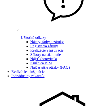
Užitočné odkazy
Nátery, farby a záruky
Registrácia záruky
Realizácie a inšpirácie
Súbory na stiahnutie
Nájsť zhotoviteľa
Knižnica BIM
Najčastejšie otázky (FAQ)
Realizácie a inšpirácie
Individuálny zákazník