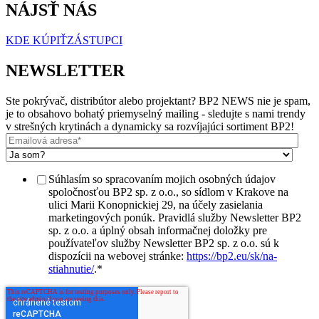
NÁJSŤ NÁS
KDE KÚPIŤ
ZÁSTUPCI
NEWSLETTER
Ste pokrývač, distribútor alebo projektant? BP2 NEWS nie je spam,
je to obsahovo bohatý priemyselný mailing - sledujte s nami trendy
v strešných krytinách a dynamicky sa rozvíjajúci sortiment BP2!
Súhlasím so spracovaním mojich osobných údajov
spoločnosťou BP2 sp. z o.o., so sídlom v Krakove na
ulici Marii Konopnickiej 29, na účely zasielania
marketingových ponúk. Pravidlá služby Newsletter BP2
sp. z o.o. a úplný obsah informačnej doložky pre
používateľov služby Newsletter BP2 sp. z o.o. sú k
dispozícii na webovej stránke:
https://bp2.eu/sk/na-
stiahnutie/
.
*