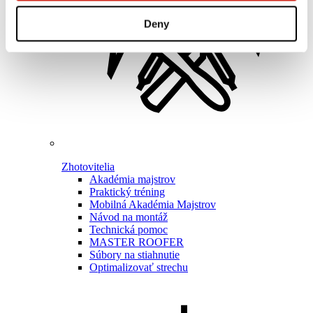
Deny
Zhotovitelia
Akadémia majstrov
Praktický tréning
Mobilná Akadémia Majstrov
Návod na montáž
Technická pomoc
MASTER ROOFER
Súbory na stiahnutie
Optimalizovať strechu