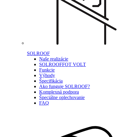
SOLROOF
Naše realizácie
SOLROOF
FOT VOLT
Funkcie
Výhody
Špecifikácia
Ako funguje SOLROOF?
Komplexná podpora
Špeciálne oplechovanie
FAQ