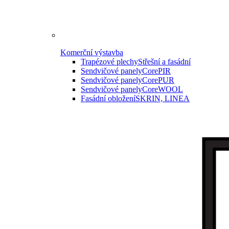
Komerční výstavba
Trapézové plechy
Střešní a fasádní
Sendvičové panely
CorePIR
Sendvičové panely
CorePUR
Sendvičové panely
CoreWOOL
Fasádní obložení
SKRIN, LINEA