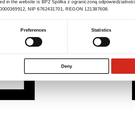
ned in the website is BP2 Spółka z ograniczoną odpowiedzialnośc
S 0000369912, NIP 6762431701, REGON 121387608.
Preferences
Statistics
Deny