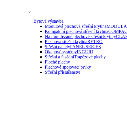
Bytová výstavba
Modulová plechová střešní krytina
MODULAR
Kompaktní plechová střešní krytina
COMPAC
Na míru řezané plechové střešní krytiny
CLAS
Plechová střešní krytina
RETRO
Střešní panely
PANEL SERIES
Okapové systémy
INGURI
Střešní a fasádní
Trapézové plechy
Ploché plechy
Plechové spojovací prvky
Střešní příslušenství