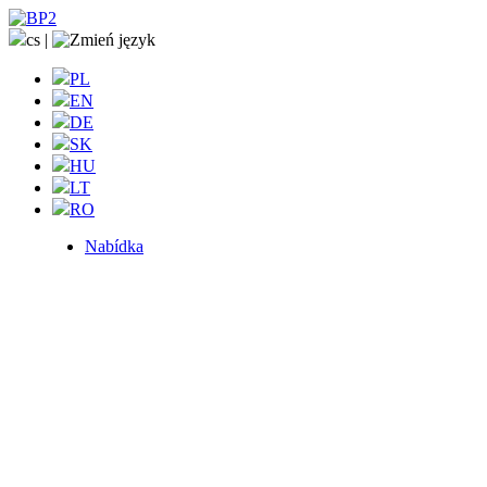
cs
|
PL
EN
DE
SK
HU
LT
RO
Nabídka