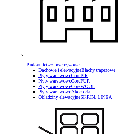
Budownictwo przemysłowe
Dachowe i elewacyjne
Blachy trapezowe
Płyty warstwowe
CorePIR
Płyty warstwowe
CorePUR
Płyty warstwowe
CoreWOOL
Płyty warstwowe
Akcesoria
Okładziny elewacyjne
SKRIN, LINEA