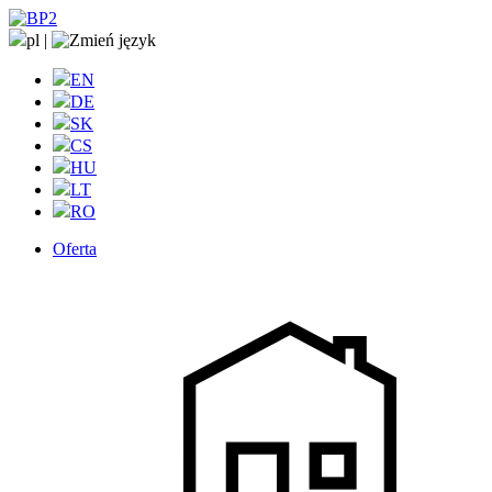
pl
|
EN
DE
SK
CS
HU
LT
RO
Oferta