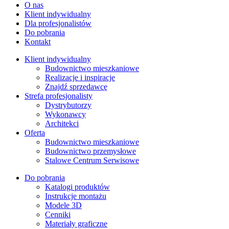
O nas
Klient indywidualny
Dla profesjonalistów
Do pobrania
Kontakt
Klient indywidualny
Budownictwo mieszkaniowe
Realizacje i inspiracje
Znajdź sprzedawcę
Strefa profesjonalisty
Dystrybutorzy
Wykonawcy
Architekci
Oferta
Budownictwo mieszkaniowe
Budownictwo przemysłowe
Stalowe Centrum Serwisowe
Do pobrania
Katalogi produktów
Instrukcje montażu
Modele 3D
Cenniki
Materiały graficzne