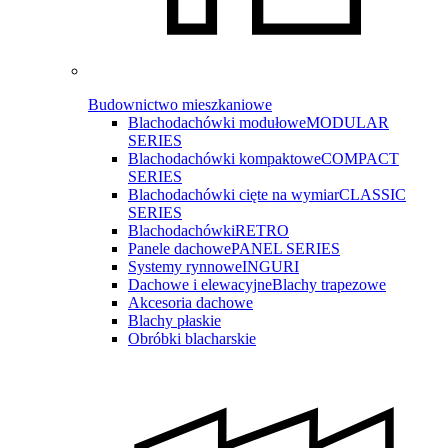
Budownictwo mieszkaniowe
Blachodachówki modułowe
MODULAR
SERIES
Blachodachówki kompaktowe
COMPACT
SERIES
Blachodachówki cięte na wymiar
CLASSIC
SERIES
Blachodachówki
RETRO
Panele dachowe
PANEL SERIES
Systemy rynnowe
INGURI
Dachowe i elewacyjne
Blachy trapezowe
Akcesoria dachowe
Blachy płaskie
Obróbki blacharskie