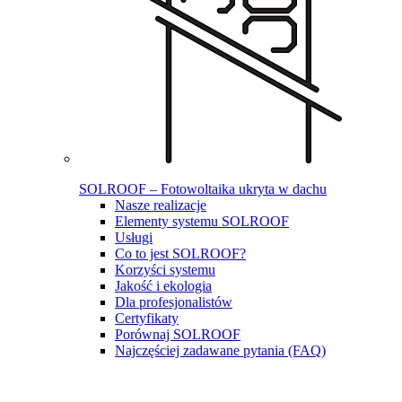
SOLROOF – Fotowoltaika ukryta w dachu
Nasze realizacje
Elementy systemu SOLROOF
Usługi
Co to jest SOLROOF?
Korzyści systemu
Jakość i ekologia
Dla profesjonalistów
Certyfikaty
Porównaj SOLROOF
Najczęściej zadawane pytania (FAQ)