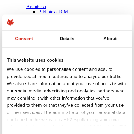
Architekci
Biblioteka BIM
Modele 3D
Plugin Revit BP2
Consent
Details
About
This website uses cookies
We use cookies to personalise content and ads, to
provide social media features and to analyse our traffic.
We also share information about your use of our site with
our social media, advertising and analytics partners who
may combine it with other information that you’ve
provided to them or that they’ve collected from your use
of their services. The administrator of your personal data
contained in the website is BP2 Spółka z ograniczoną
Pomocne linki
Powłoki, kolorystyka i gwarancje
odpowiedzialnością, Marii Konopnickiej 29 Street, 30-302
Rejestracja gwarancji
Kraków. KRS 0000369912, NIP 6762431701, REGON