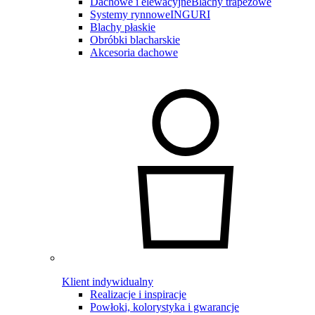
Dachowe i elewacyjne
Blachy trapezowe
Systemy rynnowe
INGURI
Blachy płaskie
Obróbki blacharskie
Akcesoria dachowe
Klient indywidualny
Realizacje i inspiracje
Powłoki, kolorystyka i gwarancje