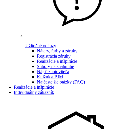
Užitočné odkazy
Nátery, farby a záruky
Registrácia záruky
Realizácie a inšpirácie
Súbory na stiahnutie
Nájsť zhotoviteľa
Knižnica BIM
Najčastejšie otázky (FAQ)
Realizácie a inšpirácie
Individuálny zákazník