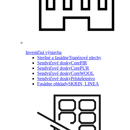
Investičná výstavba
Strešné a fasádne
Trapézové plechy
Sendvičové dosky
CorePIR
Sendvičové dosky
CorePUR
Sendvičové dosky
CoreWOOL
Sendvičové dosky
Príslušenstvo
Fasádne obklady
SKRIN, LINEA