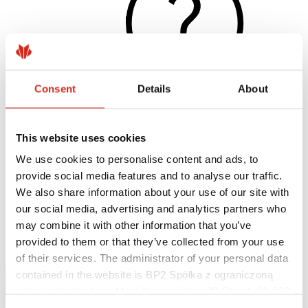
Consent
Details
About
This website uses cookies
Užitočné odkazy
Nátery, farby a záruky
We use cookies to personalise content and ads, to
Registrácia záruky
provide social media features and to analyse our traffic.
Realizácie a inšpirácie
Súbory na stiahnutie
We also share information about your use of our site with
Nájsť zhotoviteľa
our social media, advertising and analytics partners who
Knižnica BIM
may combine it with other information that you’ve
Najčastejšie otázky (FAQ)
Na stiahnutie
provided to them or that they’ve collected from your use
Kontakty
of their services. The administrator of your personal data
contained in the website is BP2 Spółka z ograniczoną
odpowiedzialnością, Marii Konopnickiej 29 Street, 30-302
Kraków. KRS 0000369912, NIP 6762431701, REGON