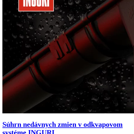
Súhrn nedávnych zmien v odkvapovom
systéme INGURI