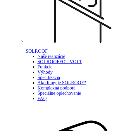
SOLROOF
Naše realizácie
SOLROOF
FOT VOLT
Funkcie
Výhody
Špecifikácia
Ako funguje SOLROOF?
Komplexná podpora
Špeciálne oplechovanie
FAQ