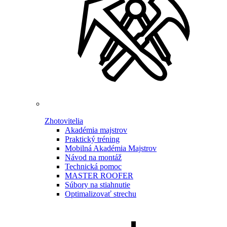
Zhotovitelia
Akadémia majstrov
Praktický tréning
Mobilná Akadémia Majstrov
Návod na montáž
Technická pomoc
MASTER ROOFER
Súbory na stiahnutie
Optimalizovať strechu