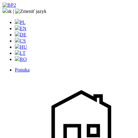
sk
|
PL
EN
DE
CS
HU
LT
RO
Ponuka