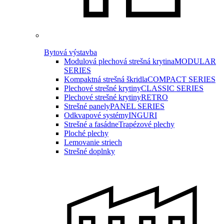
Bytová výstavba
Modulová plechová strešná krytina
MODULAR
SERIES
Kompaktná strešná škridla
COMPACT SERIES
Plechové strešné krytiny
CLASSIC SERIES
Plechové strešné krytiny
RETRO
Strešné panely
PANEL SERIES
Odkvapové systémy
INGURI
Strešné a fasádne
Trapézové plechy
Ploché plechy
Lemovanie striech
Strešné doplnky