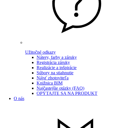
Užitočné odkazy
Nátery, farby a záruky
Registrácia záruky
Realizácie a inšpirácie
Súbory na stiahnutie
Nájsť zhotoviteľa
Knižnica BIM
Najčastejšie otázky (FAQ)
OPÝTAJTE SA NA PRODUKT
O nás