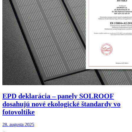
EPD deklarácia – panely SOLROOF
dosahujú nové ekologické štandardy vo
fotovoltike
28. augusta 2025