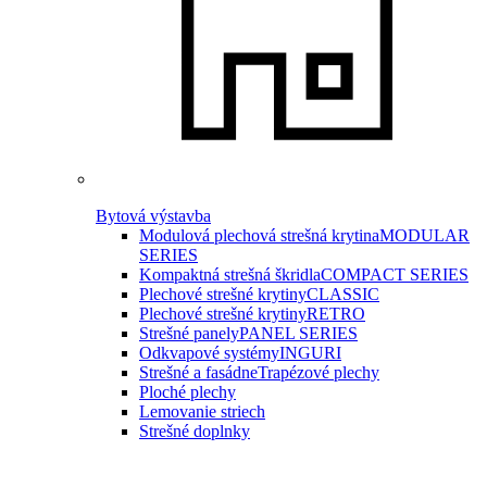
Bytová výstavba
Modulová plechová strešná krytina
MODULAR
SERIES
Kompaktná strešná škridla
COMPACT SERIES
Plechové strešné krytiny
CLASSIC
Plechové strešné krytiny
RETRO
Strešné panely
PANEL SERIES
Odkvapové systémy
INGURI
Strešné a fasádne
Trapézové plechy
Ploché plechy
Lemovanie striech
Strešné doplnky