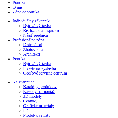
Ponuka
O nás
Zóna odborníka
Individuálny zákazník
Bytová výstavba
Realizácie a inšpirácie
Nájsť predajcu
Profesionálna zóna
Distribútori
Zhotovitelia
Architekti
Ponuka
Bytová výstavba
Investičná výstavba
Oceľové servisné centrum
Na stiahnutie
Katalógy produktov
Návody na montáž
3D modely
Cenníky
Grafické materiály
Iné
Produktové listy