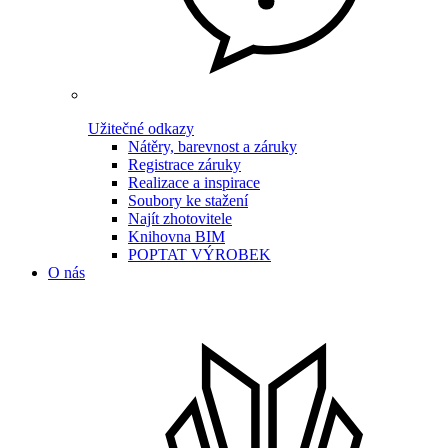
Užitečné odkazy
Nátěry, barevnost a záruky
Registrace záruky
Realizace a inspirace
Soubory ke stažení
Najít zhotovitele
Knihovna BIM
POPTAT VÝROBEK
O nás