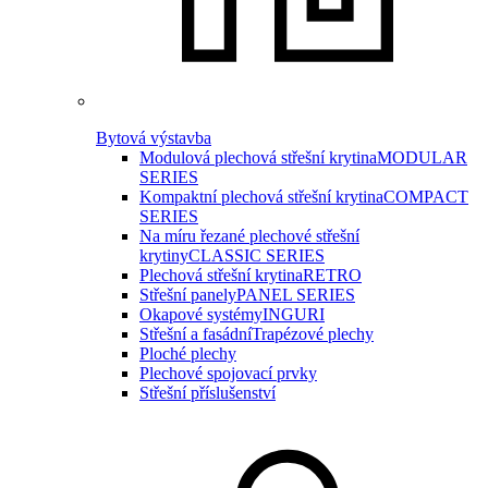
Bytová výstavba
Modulová plechová střešní krytina
MODULAR
SERIES
Kompaktní plechová střešní krytina
COMPACT
SERIES
Na míru řezané plechové střešní
krytiny
CLASSIC SERIES
Plechová střešní krytina
RETRO
Střešní panely
PANEL SERIES
Okapové systémy
INGURI
Střešní a fasádní
Trapézové plechy
Ploché plechy
Plechové spojovací prvky
Střešní příslušenství