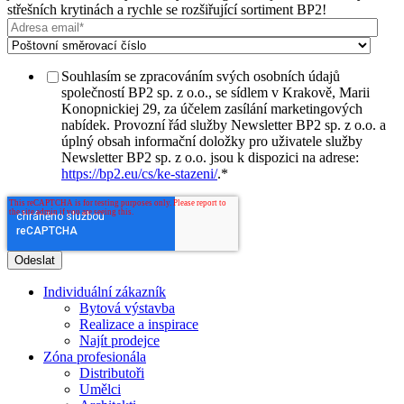
střešních krytinách a rychle se rozšiřující sortiment BP2!
Souhlasím se zpracováním svých osobních údajů
společností BP2 sp. z o.o., se sídlem v Krakově, Marii
Konopnickiej 29, za účelem zasílání marketingových
nabídek. Provozní řád služby Newsletter BP2 sp. z o.o. a
úplný obsah informační doložky pro uživatele služby
Newsletter BP2 sp. z o.o. jsou k dispozici na adrese:
https://bp2.eu/cs/ke-stazeni/
.
*
Individuální zákazník
Bytová výstavba
Realizace a inspirace
Najít prodejce
Zóna profesionála
Distributoři
Umělci