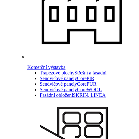
Komerční výstavba
Trapézové plechy
Střešní a fasádní
Sendvičové panely
CorePIR
Sendvičové panely
CorePUR
Sendvičové panely
CoreWOOL
Fasádní obložení
SKRIN, LINEA