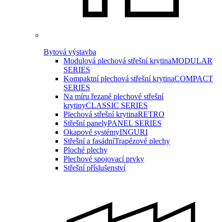
Bytová výstavba
Modulová plechová střešní krytina
MODULAR
SERIES
Kompaktní plechová střešní krytina
COMPACT
SERIES
Na míru řezané plechové střešní
krytiny
CLASSIC SERIES
Plechová střešní krytina
RETRO
Střešní panely
PANEL SERIES
Okapové systémy
INGURI
Střešní a fasádní
Trapézové plechy
Ploché plechy
Plechové spojovací prvky
Střešní příslušenství