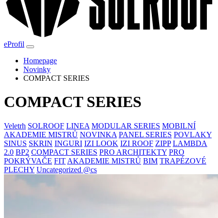
eProfil
Homepage
Novinky
COMPACT SERIES
COMPACT SERIES
Veletrh
SOLROOF
LINEA
MODULAR SERIES
MOBILNÍ
AKADEMIE MISTRŮ
NOVINKA
PANEL SERIES
POVLAKY
SINUS
SKRIN
INGURI
IZI LOOK
IZI ROOF
ZIPP
LAMBDA
2.0
BP2
COMPACT SERIES
PRO ARCHITEKTY
PRO
POKRÝVAČE
FIT
AKADEMIE MISTRŮ
BIM
TRAPÉZOVÉ
PLECHY
Uncategorized @cs