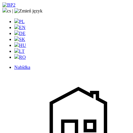
cs
|
PL
EN
DE
SK
HU
LT
RO
Nabídka