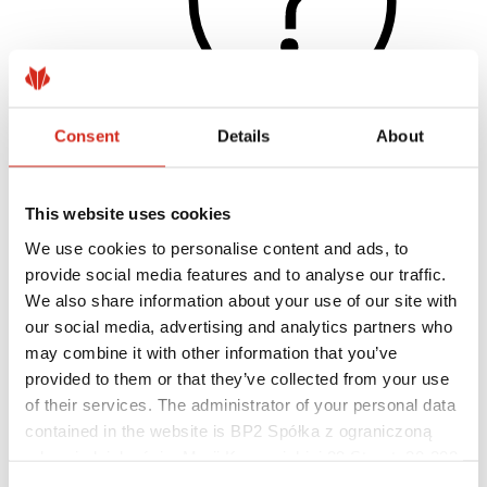
Consent
Details
About
Užitečné odkazy
Nátěry, barevnost a záruky
This website uses cookies
Registrace záruky
Realizace a inspirace
We use cookies to personalise content and ads, to
Soubory ke stažení
provide social media features and to analyse our traffic.
Kde koupit?
We also share information about your use of our site with
Najít zhotovitele
Knihovny BIM
our social media, advertising and analytics partners who
Pro profesionály
may combine it with other information that you’ve
provided to them or that they’ve collected from your use
of their services. The administrator of your personal data
contained in the website is BP2 Spółka z ograniczoną
odpowiedzialnością, Marii Konopnickiej 29 Street, 30-302
Kraków. KRS 0000369912, NIP 6762431701, REGON