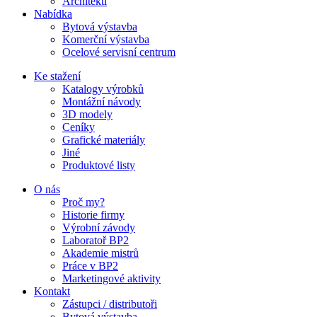
Architekti
Nabídka
Bytová výstavba
Komerční výstavba
Ocelové servisní centrum
Ke stažení
Katalogy výrobků
Montážní návody
3D modely
Ceníky
Grafické materiály
Jiné
Produktové listy
O nás
Proč my?
Historie firmy
Výrobní závody
Laboratoř BP2
Akademie mistrů
Práce v BP2
Marketingové aktivity
Kontakt
Zástupci / distributoři
Bytová výstavba