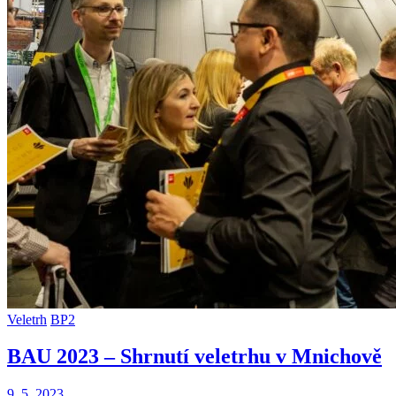
Veletrh
BP2
BAU 2023 – Shrnutí veletrhu v Mnichově
9. 5. 2023