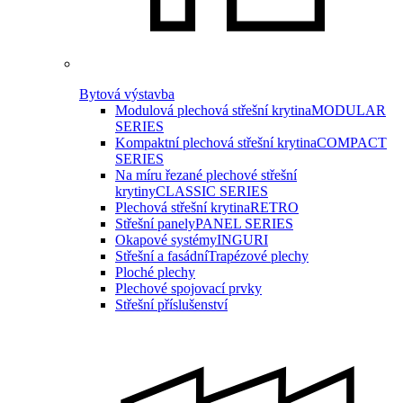
Bytová výstavba
Modulová plechová střešní krytina
MODULAR
SERIES
Kompaktní plechová střešní krytina
COMPACT
SERIES
Na míru řezané plechové střešní
krytiny
CLASSIC SERIES
Plechová střešní krytina
RETRO
Střešní panely
PANEL SERIES
Okapové systémy
INGURI
Střešní a fasádní
Trapézové plechy
Ploché plechy
Plechové spojovací prvky
Střešní příslušenství