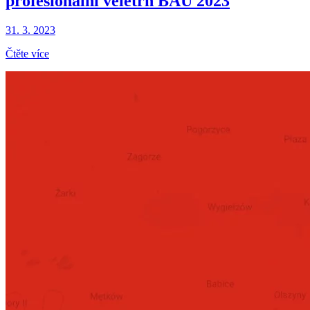
profesionální veletrh BAU 2023
31. 3. 2023
Čtěte více