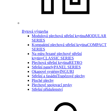
Bytová výstavba
Modulová plechová střešní krytina
MODULAR
SERIES
Kompaktní plechová střešní krytina
COMPACT
SERIES
Na míru řezané plechové střešní
krytiny
CLASSIC SERIES
Plechová střešní krytina
RETRO
Střešní panely
PANEL SERIES
Okapové systémy
INGURI
Střešní a fasádní
Trapézové plechy
Ploché plechy
Plechové spojovací prvky
Střešní příslušenství