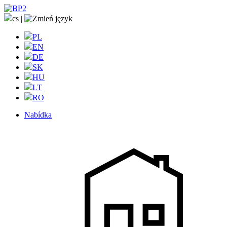
cs
|
PL
EN
DE
SK
HU
LT
RO
Nabídka