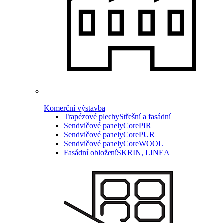
Komerční výstavba
Trapézové plechy
Střešní a fasádní
Sendvičové panely
CorePIR
Sendvičové panely
CorePUR
Sendvičové panely
CoreWOOL
Fasádní obložení
SKRIN, LINEA