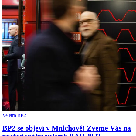
Veletrh
BP2
BP2 se objeví v Mnichově! Zveme Vás na