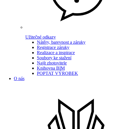
Užitečné odkazy
Nátěry, barevnost a záruky
Registrace záruky
Realizace a inspirace
Soubory ke stažení
Najít zhotovitele
Knihovna BIM
POPTAT VÝROBEK
O nás