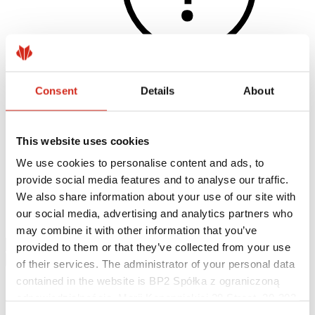
Consent
Details
About
Užitečné odkazy
Nátěry, barevnost a záruky
Registrace záruky
This website uses cookies
Realizace a inspirace
Soubory ke stažení
We use cookies to personalise content and ads, to
Najít zhotovitele
provide social media features and to analyse our traffic.
Kde koupit?
Knihovny BIM
We also share information about your use of our site with
Ke stažení
our social media, advertising and analytics partners who
Kontakt
may combine it with other information that you’ve
provided to them or that they’ve collected from your use
of their services. The administrator of your personal data
contained in the website is BP2 Spółka z ograniczoną
odpowiedzialnością, Marii Konopnickiej 29 Street, 30-302
Kraków. KRS 0000369912, NIP 6762431701, REGON