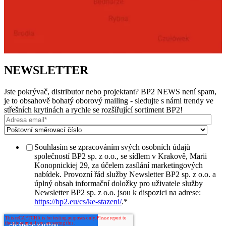
NEWSLETTER
Jste pokrývač, distributor nebo projektant? BP2 NEWS není spam,
je to obsahově bohatý oborový mailing - sledujte s námi trendy ve
střešních krytinách a rychle se rozšiřující sortiment BP2!
Souhlasím se zpracováním svých osobních údajů
společností BP2 sp. z o.o., se sídlem v Krakově, Marii
Konopnickiej 29, za účelem zasílání marketingových
nabídek. Provozní řád služby Newsletter BP2 sp. z o.o. a
úplný obsah informační doložky pro uživatele služby
Newsletter BP2 sp. z o.o. jsou k dispozici na adrese:
https://bp2.eu/cs/ke-stazeni/
.
*