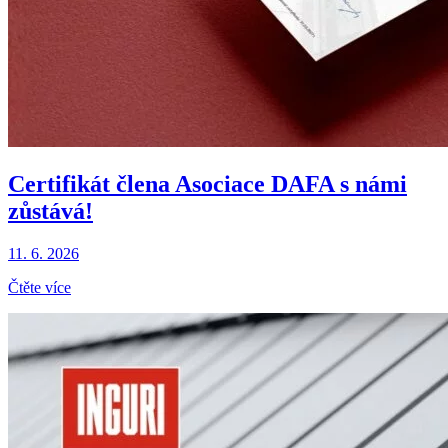
Certifikát člena Asociace DAFA s námi
zůstává!
11. 6. 2026
Čtěte více