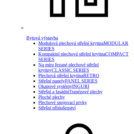
Bytová výstavba
Modulová plechová střešní krytina
MODULAR
SERIES
Kompaktní plechová střešní krytina
COMPACT
SERIES
Na míru řezané plechové střešní
krytiny
CLASSIC SERIES
Plechová střešní krytina
RETRO
Střešní panely
PANEL SERIES
Okapové systémy
INGURI
Střešní a fasádní
Trapézové plechy
Ploché plechy
Plechové spojovací prvky
Střešní příslušenství