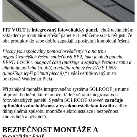
FIT VOLT je integrovaný fotovoltaický panel,
jehož technickým
základem je modulární střešní panel FIT. Můžeme si tak být jisti, že
oba produkty do sebe dobře zapadají a poskytují kompletní řešení.
Plechy jsou spojovány pomocí osvědčených a na trhu
nejpoužívanějších řešení společnosti BP2, jako je ohyb panelu
BEND LOCK v okapové části (maskuje a zajišťuje řeznou hranu a
eliminuje potřebu šroubů) a reliéfní rohový řez EASY LINK
(umožňuje lepší přilnutí plechů),
“ uvádí certifikovaný mistr
pokrývač Waldemar Piela.
Při zahájení montáže integrovaného systému SOLROOF je nutné
připravit bednění, které umožní řádné větrání integrovaných
fotovoltaických panelů. Systém SOLROOF zároveň
zaručuje
optimální vzduchotěsnost a vysokou estetickou kvalitu
a díky
důmyslnému způsobu montáže elektroinstalace i bezpečnost
zhotovitelů a uživatelů.
BEZPEČNOST MONTÁŽE A