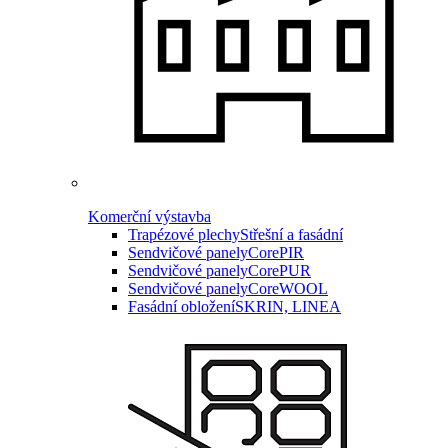
Komerční výstavba
Trapézové plechy
Střešní a fasádní
Sendvičové panely
CorePIR
Sendvičové panely
CorePUR
Sendvičové panely
CoreWOOL
Fasádní obložení
SKRIN, LINEA