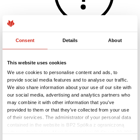
Consent
Details
About
Užitečné odkazy
Nátěry, barevnost a záruky
Registrace záruky
This website uses cookies
Realizace a inspirace
Soubory ke stažení
We use cookies to personalise content and ads, to
Najít zhotovitele
provide social media features and to analyse our traffic.
Kde koupit?
Knihovny BIM
We also share information about your use of our site with
Ke stažení
our social media, advertising and analytics partners who
Kontakt
may combine it with other information that you’ve
provided to them or that they’ve collected from your use
of their services. The administrator of your personal data
contained in the website is BP2 Spółka z ograniczoną
odpowiedzialnością, Marii Konopnickiej 29 Street, 30-302
Kraków. KRS 0000369912, NIP 6762431701, REGON