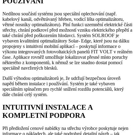
POUŽÍVÁNÍ
Nedílnou součástí systému jsou speciální oplechování (např.
kabelový kanál, odvětrávaný hřeben, vodicí lišta optimalizátoru,
větrné nosníky optimalizátoru). Plní funkci uzemnění elektrické části
střechy, chrání podkroví před možností vzniku elektrického přepětí a
také chrání před poškozením hlodavci. Systém SOLROOF je
vybaven kvalitními optimalizátory Solar- Edge, které jsou na dálku
propojeny s intuitivní mobilní aplikací – poskytují informace o
výkonu integrovaných fotovoltaických panelů FIT VOLT v reálném
čase. Aplikace rovněž umožňuje lokalizovat přesné místo poruchy
některého z komponentů, k němuž se lze snadno dostat pomocí
speciálně navržených blesků.
Další výhodou optimalizátorů je, že udržují bezpečnou úroveň
napětí během instalace i používání. Systém je také vybaven
speciálním spínačem pro rychlé snížení rozdílu potenciálů, který
dále chrání celý systém.
INTUITIVNÍ INSTALACE A
KOMPLETNÍ PODPORA
Při předložení cenové nabídky na střechu výrobce poskytuje nejen
informace o nákladech, ale také podrobný detailní návrh – jak