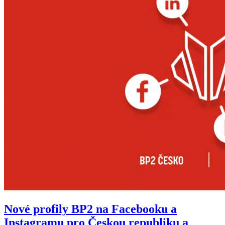
Nové profily BP2 na Facebooku a
Instagramu pro Českou republiku a