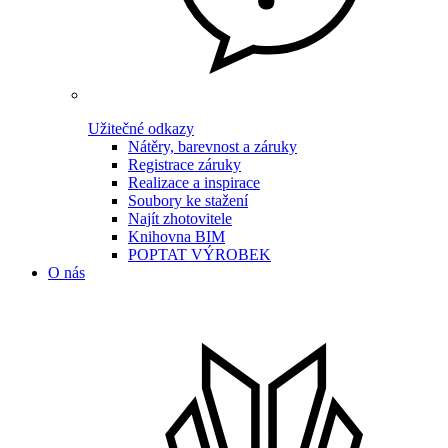
Užitečné odkazy
Nátěry, barevnost a záruky
Registrace záruky
Realizace a inspirace
Soubory ke stažení
Najít zhotovitele
Knihovna BIM
POPTAT VÝROBEK
O nás