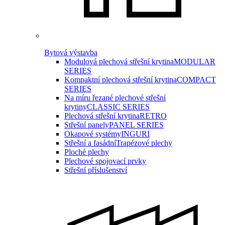
Bytová výstavba
Modulová plechová střešní krytina
MODULAR
SERIES
Kompaktní plechová střešní krytina
COMPACT
SERIES
Na míru řezané plechové střešní
krytiny
CLASSIC SERIES
Plechová střešní krytina
RETRO
Střešní panely
PANEL SERIES
Okapové systémy
INGURI
Střešní a fasádní
Trapézové plechy
Ploché plechy
Plechové spojovací prvky
Střešní příslušenství