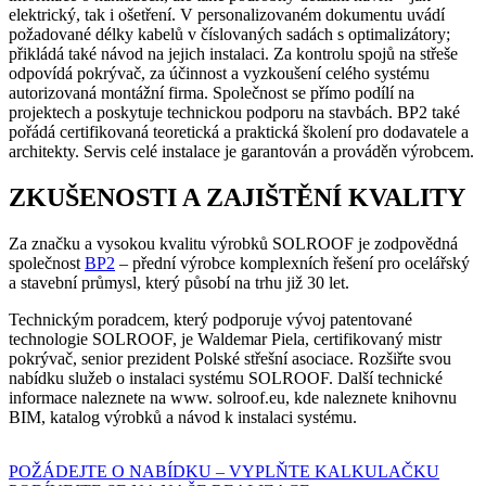
elektrický, tak i ošetření. V personalizovaném dokumentu uvádí
požadované délky kabelů v číslovaných sadách s optimalizátory;
přikládá také návod na jejich instalaci. Za kontrolu spojů na střeše
odpovídá pokrývač, za účinnost a vyzkoušení celého systému
autorizovaná montážní firma. Společnost se přímo podílí na
projektech a poskytuje technickou podporu na stavbách. BP2 také
pořádá certifikovaná teoretická a praktická školení pro dodavatele a
architekty. Servis celé instalace je garantován a prováděn výrobcem.
ZKUŠENOSTI A ZAJIŠTĚNÍ KVALITY
Za značku a vysokou kvalitu výrobků SOLROOF je zodpovědná
společnost
BP2
– přední výrobce komplexních řešení pro ocelářský
a stavební průmysl, který působí na trhu již 30 let.
Technickým poradcem, který podporuje vývoj patentované
technologie SOLROOF, je Waldemar Piela, certifikovaný mistr
pokrývač, senior prezident Polské střešní asociace. Rozšiřte svou
nabídku služeb o instalaci systému SOLROOF. Další technické
informace naleznete na www. solroof.eu, kde naleznete knihovnu
BIM, katalog výrobků a návod k instalaci systému.
POŽÁDEJTE O NABÍDKU – VYPLŇTE KALKULAČKU