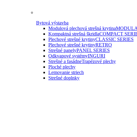
Bytová výstavba
Modulová plechová strešná krytina
MODULA
Kompaktná strešná škridla
COMPACT SERI
Plechové strešné krytiny
CLASSIC SERIES
Plechové strešné krytiny
RETRO
Strešné panely
PANEL SERIES
Odkvapové systémy
INGURI
Strešné a fasádne
Trapézové plechy
Ploché plechy
Lemovanie striech
Strešné doplnky