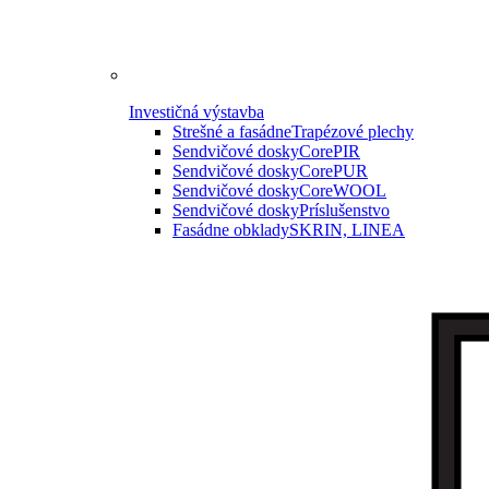
Investičná výstavba
Strešné a fasádne
Trapézové plechy
Sendvičové dosky
CorePIR
Sendvičové dosky
CorePUR
Sendvičové dosky
CoreWOOL
Sendvičové dosky
Príslušenstvo
Fasádne obklady
SKRIN, LINEA