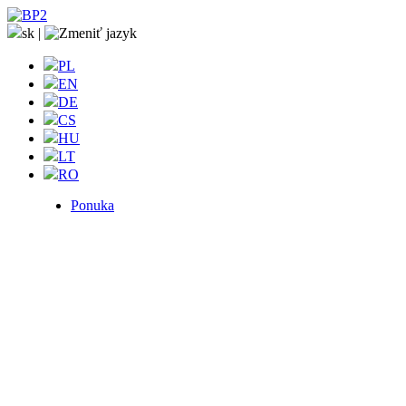
sk
|
PL
EN
DE
CS
HU
LT
RO
Ponuka