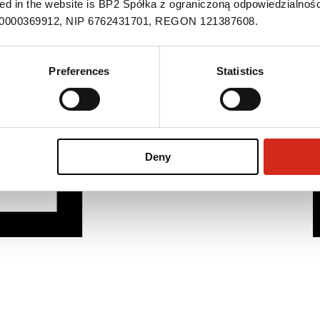
ned in the website is BP2 Spółka z ograniczoną odpowiedzialnośc
S 0000369912, NIP 6762431701, REGON 121387608.
Preferences
Statistics
Deny