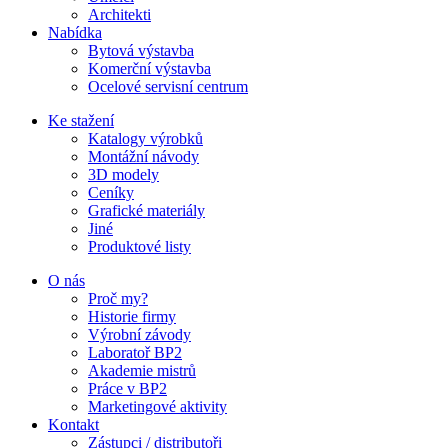
Architekti
Nabídka
Bytová výstavba
Komerční výstavba
Ocelové servisní centrum
Ke stažení
Katalogy výrobků
Montážní návody
3D modely
Ceníky
Grafické materiály
Jiné
Produktové listy
O nás
Proč my?
Historie firmy
Výrobní závody
Laboratoř BP2
Akademie mistrů
Práce v BP2
Marketingové aktivity
Kontakt
Zástupci / distributoři