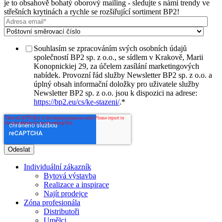
je to obsahově bohatý oborový mailing - sledujte s námi trendy ve
střešních krytinách a rychle se rozšiřující sortiment BP2!
Souhlasím se zpracováním svých osobních údajů
společností BP2 sp. z o.o., se sídlem v Krakově, Marii
Konopnickiej 29, za účelem zasílání marketingových
nabídek. Provozní řád služby Newsletter BP2 sp. z o.o. a
úplný obsah informační doložky pro uživatele služby
Newsletter BP2 sp. z o.o. jsou k dispozici na adrese:
https://bp2.eu/cs/ke-stazeni/
.
*
Individuální zákazník
Bytová výstavba
Realizace a inspirace
Najít prodejce
Zóna profesionála
Distributoři
Umělci