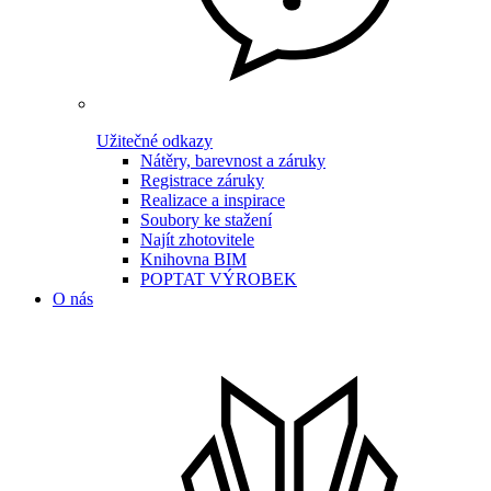
Užitečné odkazy
Nátěry, barevnost a záruky
Registrace záruky
Realizace a inspirace
Soubory ke stažení
Najít zhotovitele
Knihovna BIM
POPTAT VÝROBEK
O nás