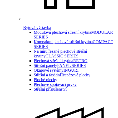
Bytová výstavba
Modulová plechová střešní krytina
MODULAR
SERIES
Kompaktní plechová střešní krytina
COMPACT
SERIES
Na míru řezané plechové střešní
krytiny
CLASSIC SERIES
Plechová střešní krytina
RETRO
Střešní panely
PANEL SERIES
Okapové systémy
INGURI
Střešní a fasádní
Trapézové plechy
Ploché plechy
Plechové spojovací prvky
Střešní příslušenství