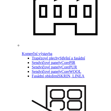
Komerční výstavba
Trapézové plechy
Střešní a fasádní
Sendvičové panely
CorePIR
Sendvičové panely
CorePUR
Sendvičové panely
CoreWOOL
Fasádní obložení
SKRIN, LINEA