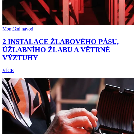
Montážní návod
2 INSTALACE ŽLABOVÉHO PÁSU,
ÚŽLABNÍHO ŽLABU A VĚTRNÉ
VÝZTUHY
VÍCE