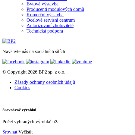
Bytová výstavba
Producenti modulových domů
Komerční výstavba
Ocelové servisní centrum
Autorizovaní zhotovitelé
Technická podpora
Navštivte nás na sociálních sítích
© Copyright 2026 BP2 sp. z o.o.
Zásady ochrany osobních údajů
Cookies
Srovnávač výrobků
Počet vybraných výrobků:
/3
Srovnat
Vyčistit