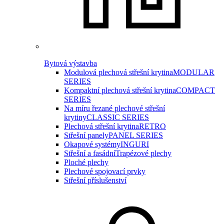
Bytová výstavba
Modulová plechová střešní krytina
MODULAR
SERIES
Kompaktní plechová střešní krytina
COMPACT
SERIES
Na míru řezané plechové střešní
krytiny
CLASSIC SERIES
Plechová střešní krytina
RETRO
Střešní panely
PANEL SERIES
Okapové systémy
INGURI
Střešní a fasádní
Trapézové plechy
Ploché plechy
Plechové spojovací prvky
Střešní příslušenství