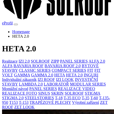
eProfil
Homepage
HETA 2.0
HETA 2.0
Realizace
IZI 2.0
SOLROOF
ZIPP
PANEL SERIES
ALFA 2.0
ALFA
BAVARIA ROOF
BAVARIA ROOF 2.0
BYTOVÉ
STAVBY
CLASSIC SERIES
COMPACT SERIES
FIT
FIT
VOLT
GAMMA
GAMMA 2.0
HETA
HETA 2.0
INGURI
Individuální zákazník
IZI ROOF
IZI LOOK
INVESTIČNÍ
STAVBY
LAMBDA 2.0
LABORATOŘ
MODULAR SERIES
Montážní návod
PANEL SERIES
REALIZACE VIDEO
REALIZACE FOTO
SINUS
SKRIN
SOLROOF
STIGMA
STIGMA 2.0
STEELSTORIES
T-18
T-35 ECO
T-35
T-60
T-135-
950
T153
T-153
TRAPÉZOVÉ PLECHY
Výrobní zařízení
ZET
ROOF
ZET LOOK