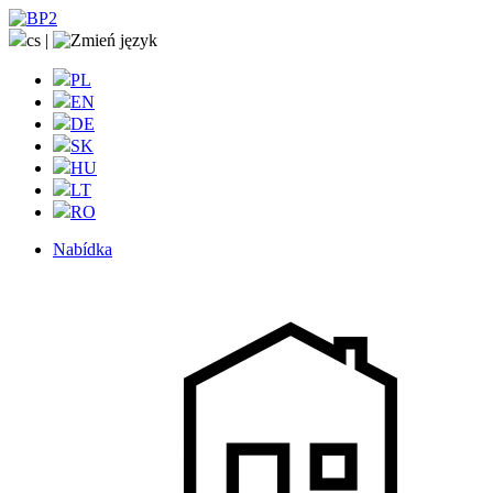
cs
|
PL
EN
DE
SK
HU
LT
RO
Nabídka