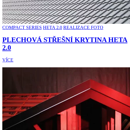
COMPACT SERIES
HETA 2.0
REALIZACE FOTO
PLECHOVÁ STŘEŠNÍ KRYTINA
HETA
2.0
VÍCE