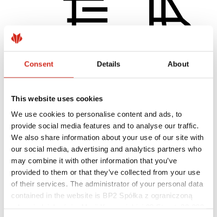
Consent
Details
About
This website uses cookies
Distributoři
Zákaznická zóna – eProfil
We use cookies to personalise content and ads, to
Soubory ke stažení
Marketingová nabídka
provide social media features and to analyse our traffic.
Program BP2 50:50
We also share information about your use of our site with
Optimalizovat střechu
our social media, advertising and analytics partners who
may combine it with other information that you’ve
provided to them or that they’ve collected from your use
of their services. The administrator of your personal data
contained in the website is BP2 Spółka z ograniczoną
odpowiedzialnością, Marii Konopnickiej 29 Street, 30-302