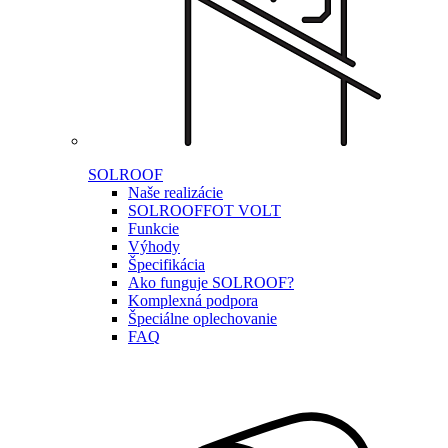
SOLROOF
Naše realizácie
SOLROOF
FOT VOLT
Funkcie
Výhody
Špecifikácia
Ako funguje SOLROOF?
Komplexná podpora
Špeciálne oplechovanie
FAQ