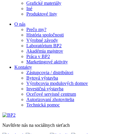
Grafické materiály
Iné
Produktové listy
O nás
Prečo my?
História spoločnosti
Výrobné závody
Laboratórium BP2
Akadémia majstrov
Práca v BP2
Marketingové aktivity
Kontakty
Zástupcovia / distribútori
Bytová výstavba
Výrobcovia modulových domov
Investičná výstavba
Oceľové servisné centrum
Autorizovaní zhotovitelia
Technická pomoc
Navštívte nás na sociálnych sieťach