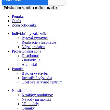
Ponuka
O nás
Zóna odborníka
Individuálny zákazník
Bytová výstavba
Realizácie a inšpirácie
Nájsť predajcu
Profesionálna zóna
Distribútori
Zhotovitelia
Architekti
Ponuka
Bytová výstavba
Investičná výstavba
Oceľové servisné centrum
Na stiahnutie
Katalógy produktov
Návody na montáž
3D modely
Cenníky