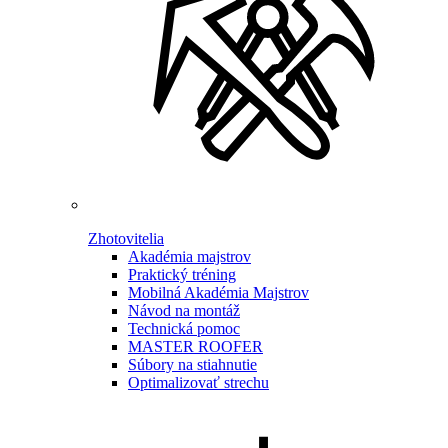
Zhotovitelia
Akadémia majstrov
Praktický tréning
Mobilná Akadémia Majstrov
Návod na montáž
Technická pomoc
MASTER ROOFER
Súbory na stiahnutie
Optimalizovať strechu