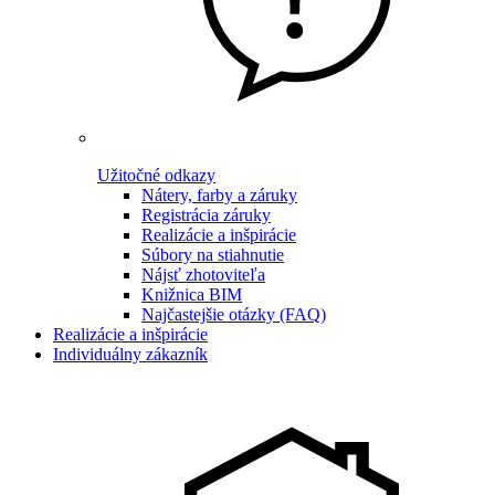
Užitočné odkazy
Nátery, farby a záruky
Registrácia záruky
Realizácie a inšpirácie
Súbory na stiahnutie
Nájsť zhotoviteľa
Knižnica BIM
Najčastejšie otázky (FAQ)
Realizácie a inšpirácie
Individuálny zákazník