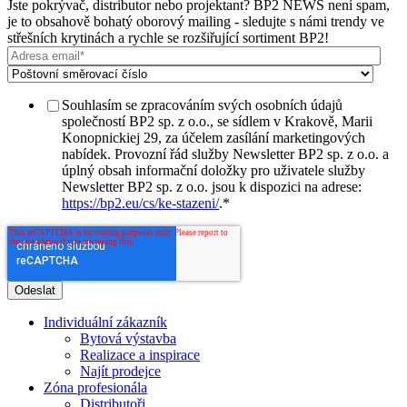
Jste pokrývač, distributor nebo projektant? BP2 NEWS není spam,
je to obsahově bohatý oborový mailing - sledujte s námi trendy ve
střešních krytinách a rychle se rozšiřující sortiment BP2!
Souhlasím se zpracováním svých osobních údajů
společností BP2 sp. z o.o., se sídlem v Krakově, Marii
Konopnickiej 29, za účelem zasílání marketingových
nabídek. Provozní řád služby Newsletter BP2 sp. z o.o. a
úplný obsah informační doložky pro uživatele služby
Newsletter BP2 sp. z o.o. jsou k dispozici na adrese:
https://bp2.eu/cs/ke-stazeni/
.
*
Individuální zákazník
Bytová výstavba
Realizace a inspirace
Najít prodejce
Zóna profesionála
Distributoři