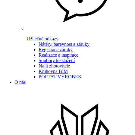
Užitečné odkazy
Nátěry, barevnost a záruky
Registrace záruky
Realizace a inspirace
Soubory ke stažení
Najít zhotovitele
Knihovna BIM
POPTAT VÝROBEK
O nás