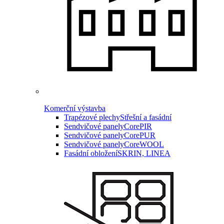
Komerční výstavba
Trapézové plechy
Střešní a fasádní
Sendvičové panely
CorePIR
Sendvičové panely
CorePUR
Sendvičové panely
CoreWOOL
Fasádní obložení
SKRIN, LINEA