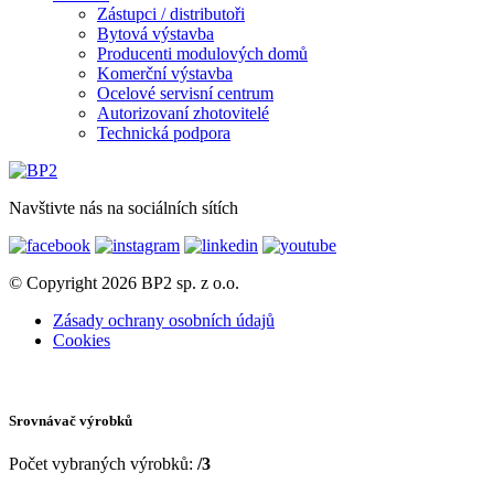
Zástupci / distributoři
Bytová výstavba
Producenti modulových domů
Komerční výstavba
Ocelové servisní centrum
Autorizovaní zhotovitelé
Technická podpora
Navštivte nás na sociálních sítích
© Copyright 2026 BP2 sp. z o.o.
Zásady ochrany osobních údajů
Cookies
Srovnávač výrobků
Počet vybraných výrobků:
/3