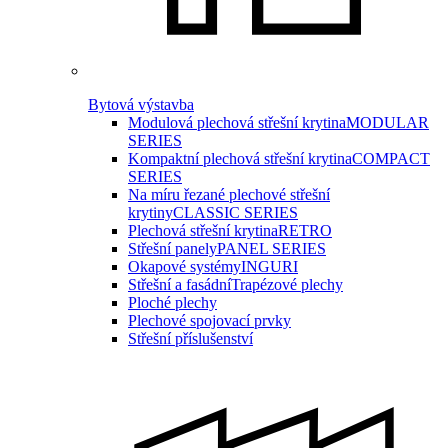
Bytová výstavba
Modulová plechová střešní krytina
MODULAR
SERIES
Kompaktní plechová střešní krytina
COMPACT
SERIES
Na míru řezané plechové střešní
krytiny
CLASSIC SERIES
Plechová střešní krytina
RETRO
Střešní panely
PANEL SERIES
Okapové systémy
INGURI
Střešní a fasádní
Trapézové plechy
Ploché plechy
Plechové spojovací prvky
Střešní příslušenství