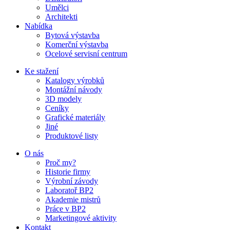
Umělci
Architekti
Nabídka
Bytová výstavba
Komerční výstavba
Ocelové servisní centrum
Ke stažení
Katalogy výrobků
Montážní návody
3D modely
Ceníky
Grafické materiály
Jiné
Produktové listy
O nás
Proč my?
Historie firmy
Výrobní závody
Laboratoř BP2
Akademie mistrů
Práce v BP2
Marketingové aktivity
Kontakt