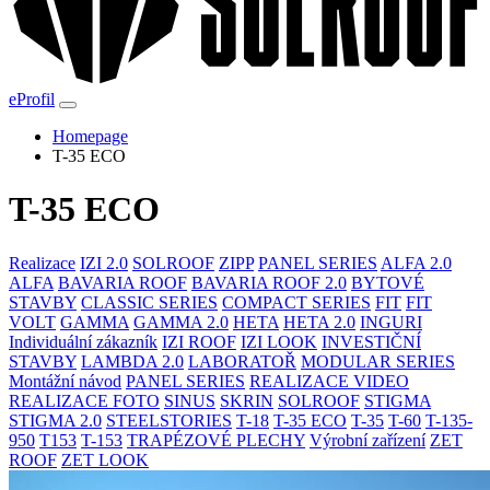
eProfil
Homepage
T-35 ECO
T-35 ECO
Realizace
IZI 2.0
SOLROOF
ZIPP
PANEL SERIES
ALFA 2.0
ALFA
BAVARIA ROOF
BAVARIA ROOF 2.0
BYTOVÉ
STAVBY
CLASSIC SERIES
COMPACT SERIES
FIT
FIT
VOLT
GAMMA
GAMMA 2.0
HETA
HETA 2.0
INGURI
Individuální zákazník
IZI ROOF
IZI LOOK
INVESTIČNÍ
STAVBY
LAMBDA 2.0
LABORATOŘ
MODULAR SERIES
Montážní návod
PANEL SERIES
REALIZACE VIDEO
REALIZACE FOTO
SINUS
SKRIN
SOLROOF
STIGMA
STIGMA 2.0
STEELSTORIES
T-18
T-35 ECO
T-35
T-60
T-135-
950
T153
T-153
TRAPÉZOVÉ PLECHY
Výrobní zařízení
ZET
ROOF
ZET LOOK