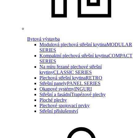
Bytová výstavba
Modulová plechová střešní krytina
MODULAR
SERIES
Kompaktní plechová střešní krytina
COMPACT
SERIES
Na míru řezané plechové střešní
krytiny
CLASSIC SERIES
Plechová střešní krytina
RETRO
Střešní panely
PANEL SERIES
Okapové systémy
INGURI
Střešní a fasádní
Trapézové plechy
Ploché plechy
Plechové spojovací prvky
Střešní příslušenství