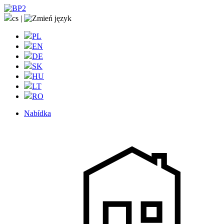
cs
|
PL
EN
DE
SK
HU
LT
RO
Nabídka