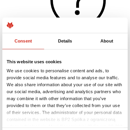
Consent
Details
About
Užitečné odkazy
Nátěry, barevnost a záruky
Registrace záruky
This website uses cookies
Realizace a inspirace
Soubory ke stažení
We use cookies to personalise content and ads, to
Kde koupit?
provide social media features and to analyse our traffic.
Najít zhotovitele
We also share information about your use of our site with
Knihovny BIM
Pro profesionály
our social media, advertising and analytics partners who
may combine it with other information that you’ve
provided to them or that they’ve collected from your use
of their services. The administrator of your personal data
contained in the website is BP2 Spółka z ograniczoną
odpowiedzialnością, Marii Konopnickiej 29 Street, 30-302