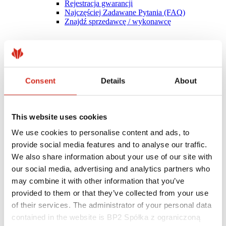
Rejestracja gwarancji
Najczęściej Zadawane Pytania (FAQ)
Znajdź sprzedawcę / wykonawcę
Consent
Details
About
This website uses cookies
We use cookies to personalise content and ads, to
provide social media features and to analyse our traffic.
We also share information about your use of our site with
our social media, advertising and analytics partners who
may combine it with other information that you’ve
Pomocne linki
provided to them or that they’ve collected from your use
Powłoki, kolorystyka i gwarancje
Rejestracja gwarancji
of their services. The administrator of your personal data
Realizacje i inspiracje
contained in the website is BP2 Spółka z ograniczoną
Pliki do pobrania