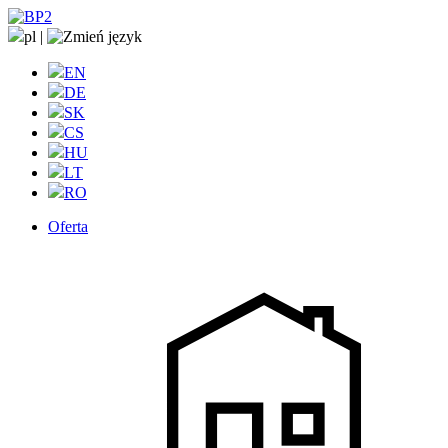
pl
|
EN
DE
SK
CS
HU
LT
RO
Oferta