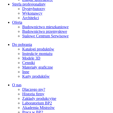
Strefa profesjonalisty
Dystrybutorzy
Wykonawcy
Architekci
Oferta
Budownictwo mieszkaniowe
Budownictwo przemysłowe
Stalowe Centrum Serwisowe
Do pobrania
Katalogi produktów
Instrukcje montażu
Modele 3D
Cenniki
Materiały graficzne
Inne
Karty produktów
O nas
Dlaczego my?
Historia firmy
Zakłady produkcyjne
Laboratorium BP2
Akademia Mistrzów
Praca w BP2