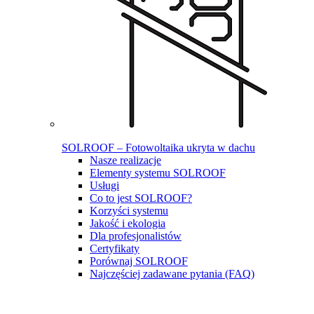
SOLROOF – Fotowoltaika ukryta w dachu
Nasze realizacje
Elementy systemu SOLROOF
Usługi
Co to jest SOLROOF?
Korzyści systemu
Jakość i ekologia
Dla profesjonalistów
Certyfikaty
Porównaj SOLROOF
Najczęściej zadawane pytania (FAQ)