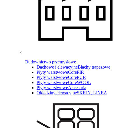
Budownictwo przemysłowe
Dachowe i elewacyjne
Blachy trapezowe
Płyty warstwowe
CorePIR
Płyty warstwowe
CorePUR
Płyty warstwowe
CoreWOOL
Płyty warstwowe
Akcesoria
Okładziny elewacyjne
SKRIN, LINEA