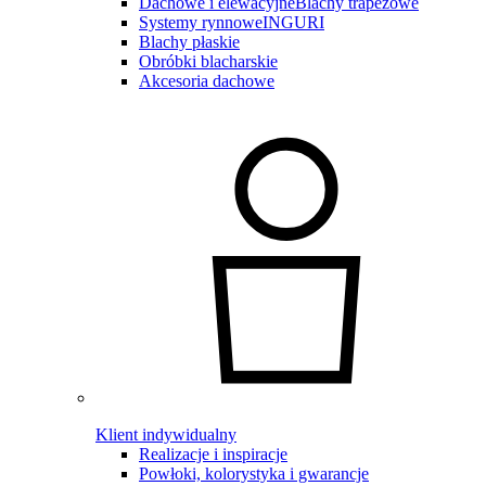
Dachowe i elewacyjne
Blachy trapezowe
Systemy rynnowe
INGURI
Blachy płaskie
Obróbki blacharskie
Akcesoria dachowe
Klient indywidualny
Realizacje i inspiracje
Powłoki, kolorystyka i gwarancje