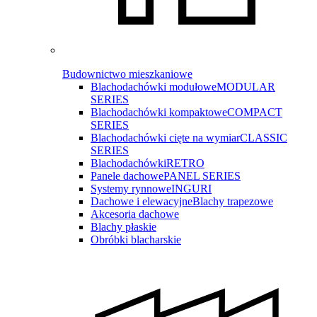
Budownictwo mieszkaniowe
Blachodachówki modułowe
MODULAR
SERIES
Blachodachówki kompaktowe
COMPACT
SERIES
Blachodachówki cięte na wymiar
CLASSIC
SERIES
Blachodachówki
RETRO
Panele dachowe
PANEL SERIES
Systemy rynnowe
INGURI
Dachowe i elewacyjne
Blachy trapezowe
Akcesoria dachowe
Blachy płaskie
Obróbki blacharskie