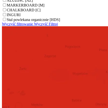
ALUZINC [AZ]
MARKERBOARD [M]
CHALKBOARD [C]
INGURI
Stal powlekana organicznie [HDS]
Wyczyść filtrowanie
Wyczyść
Filtruj