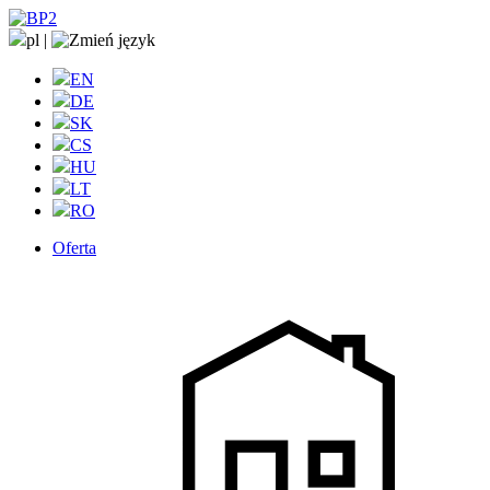
pl
|
EN
DE
SK
CS
HU
LT
RO
Oferta