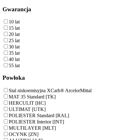
Gwarancja
10 lat
15 lat
20 lat
25 lat
30 lat
35 lat
40 lat
55 lat
Powłoka
Stal niskoemisyjna XCarb® ArcelorMittal
MAT 35 Standard [TK]
HERCULIT [HC]
ULTIMAT [UTK]
POLIESTER Standard [RAL]
POLIESTER Interior [INT]
MULTILAYER [MLT]
OCYNK [ZN]