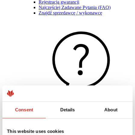
Rejestracja gwarancji
Najczęściej Zadawane Pytania (FAQ)
Znajdź sprzedawcę / wykonawcę
Consent
Details
About
Pomocne linki
Powłoki, kolorystyka i gwarancje
Rejestracja gwarancji
Realizacje i inspiracje
This website uses cookies
Pliki do pobrania