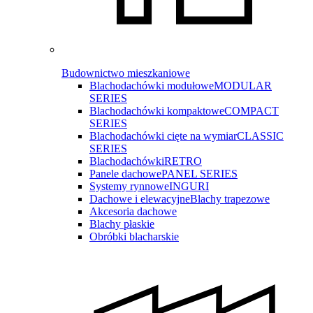
Budownictwo mieszkaniowe
Blachodachówki modułowe
MODULAR
SERIES
Blachodachówki kompaktowe
COMPACT
SERIES
Blachodachówki cięte na wymiar
CLASSIC
SERIES
Blachodachówki
RETRO
Panele dachowe
PANEL SERIES
Systemy rynnowe
INGURI
Dachowe i elewacyjne
Blachy trapezowe
Akcesoria dachowe
Blachy płaskie
Obróbki blacharskie