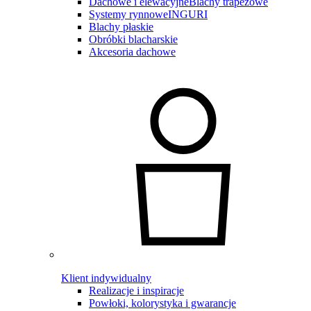
Dachowe i elewacyjne
Blachy trapezowe
Systemy rynnowe
INGURI
Blachy płaskie
Obróbki blacharskie
Akcesoria dachowe
Klient indywidualny
Realizacje i inspiracje
Powłoki, kolorystyka i gwarancje