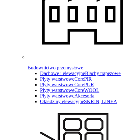
Budownictwo przemysłowe
Dachowe i elewacyjne
Blachy trapezowe
Płyty warstwowe
CorePIR
Płyty warstwowe
CorePUR
Płyty warstwowe
CoreWOOL
Płyty warstwowe
Akcesoria
Okładziny elewacyjne
SKRIN, LINEA