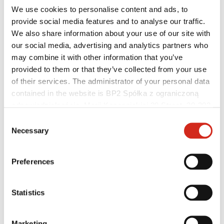
Baza wiedzy
We use cookies to personalise content and ads, to
Gdzie kupić?
provide social media features and to analyse our traffic.
Znajdź wykonawcę
Biblioteki BIM
We also share information about your use of our site with
Najczęściej Zadawane Pytania (FAQ)
our social media, advertising and analytics partners who
Dla profesjonalistów
may combine it with other information that you’ve
provided to them or that they’ve collected from your use
of their services. The administrator of your personal data
contained in the website is BP2 Spółka z ograniczoną
odpowiedzialnością, Marii Konopnickiej 29 Street, 30-302
Kraków. KRS 0000369912, NIP 6762431701, REGON
Consent
121387608.
Necessary
Selection
Preferences
Statistics
Dystrybutorzy
Marketing