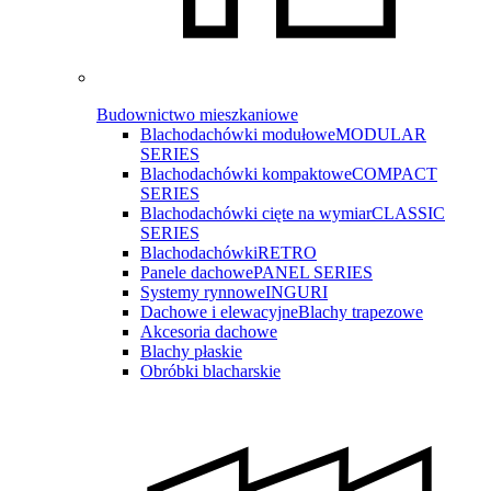
Budownictwo mieszkaniowe
Blachodachówki modułowe
MODULAR
SERIES
Blachodachówki kompaktowe
COMPACT
SERIES
Blachodachówki cięte na wymiar
CLASSIC
SERIES
Blachodachówki
RETRO
Panele dachowe
PANEL SERIES
Systemy rynnowe
INGURI
Dachowe i elewacyjne
Blachy trapezowe
Akcesoria dachowe
Blachy płaskie
Obróbki blacharskie