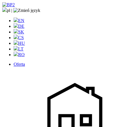
pl
|
EN
DE
SK
CS
HU
LT
RO
Oferta