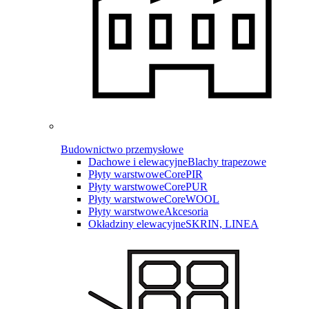
Budownictwo przemysłowe
Dachowe i elewacyjne
Blachy trapezowe
Płyty warstwowe
CorePIR
Płyty warstwowe
CorePUR
Płyty warstwowe
CoreWOOL
Płyty warstwowe
Akcesoria
Okładziny elewacyjne
SKRIN, LINEA