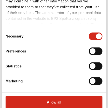
may combine it with other information that you’ve
Baza wiedzy
provided to them or that they’ve collected from your use
Gdzie kupić?
Znajdź wykonawcę
of their services. The administrator of your personal data
Biblioteki BIM
contained in the website is BP2 Spółka z ograniczoną
Najczęściej Zadawane Pytania (FAQ)
odpowiedzialnością, Marii Konopnickiej 29 Street, 30-302
Dla profesjonalistów
Kraków. KRS 0000369912, NIP 6762431701, REGON
Consent
121387608.
Necessary
Selection
Preferences
Statistics
Marketing
Allow all
Dystrybutorzy