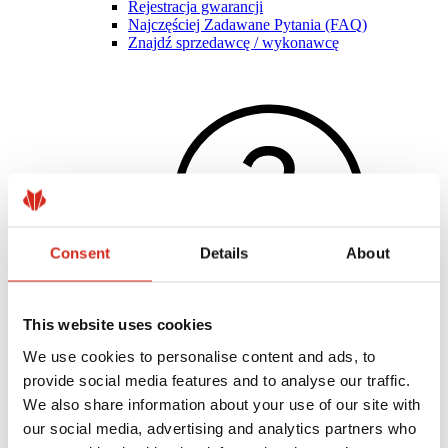
Rejestracja gwarancji
Najczęściej Zadawane Pytania (FAQ)
Znajdź sprzedawcę / wykonawcę
Consent
Details
About
This website uses cookies
We use cookies to personalise content and ads, to
Pomocne linki
provide social media features and to analyse our traffic.
Powłoki, kolorystyka i gwarancje
We also share information about your use of our site with
Rejestracja gwarancji
Realizacje i inspiracje
our social media, advertising and analytics partners who
Pliki do pobrania