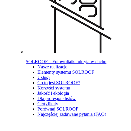
SOLROOF – Fotowoltaika ukryta w dachu
Nasze realizacje
Elementy systemu SOLROOF
Usługi
Co to jest SOLROOF?
Korzyści systemu
Jakość i ekologia
Dla profesjonalistów
Certyfikaty
Porównaj SOLROOF
Najczęściej zadawane pytania (FAQ)