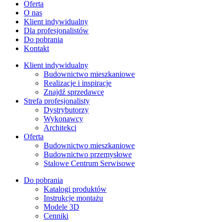
Oferta
O nas
Klient indywidualny
Dla profesjonalistów
Do pobrania
Kontakt
Klient indywidualny
Budownictwo mieszkaniowe
Realizacje i inspiracje
Znajdź sprzedawcę
Strefa profesjonalisty
Dystrybutorzy
Wykonawcy
Architekci
Oferta
Budownictwo mieszkaniowe
Budownictwo przemysłowe
Stalowe Centrum Serwisowe
Do pobrania
Katalogi produktów
Instrukcje montażu
Modele 3D
Cenniki