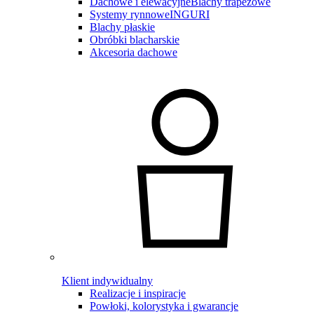
Dachowe i elewacyjne
Blachy trapezowe
Systemy rynnowe
INGURI
Blachy płaskie
Obróbki blacharskie
Akcesoria dachowe
Klient indywidualny
Realizacje i inspiracje
Powłoki, kolorystyka i gwarancje