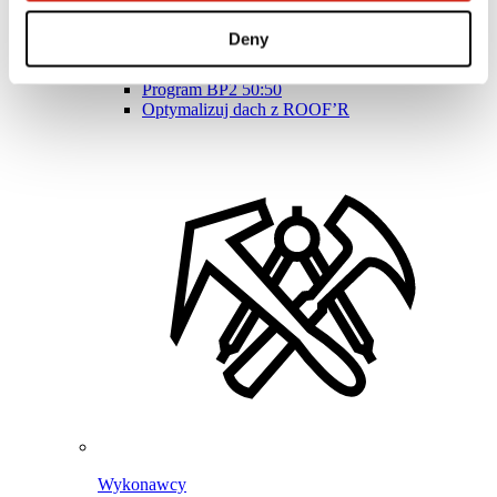
Program Lojalnościowy BPoints
Strefa klienta – eProfil
Deny
Pliki do pobrania
Oferta marketingowa
Program BP2 50:50
Optymalizuj dach z ROOF’R
Wykonawcy