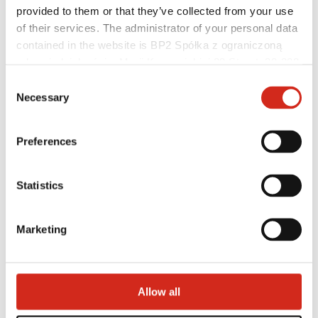
Baza wiedzy
provided to them or that they’ve collected from your use
Gdzie kupić?
of their services. The administrator of your personal data
Znajdź wykonawcę
contained in the website is BP2 Spółka z ograniczoną
Biblioteki BIM
Najczęściej Zadawane Pytania (FAQ)
odpowiedzialnością, Marii Konopnickiej 29 Street, 30-302
Dla profesjonalistów
Kraków. KRS 0000369912, NIP 6762431701, REGON
Consent
121387608.
Necessary
Selection
Preferences
Statistics
Marketing
Allow all
Dystrybutorzy