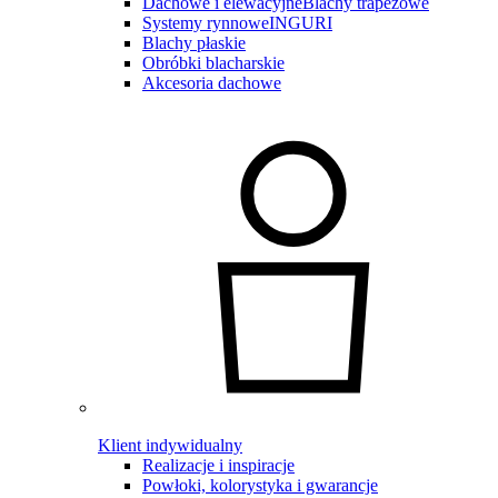
Dachowe i elewacyjne
Blachy trapezowe
Systemy rynnowe
INGURI
Blachy płaskie
Obróbki blacharskie
Akcesoria dachowe
Klient indywidualny
Realizacje i inspiracje
Powłoki, kolorystyka i gwarancje