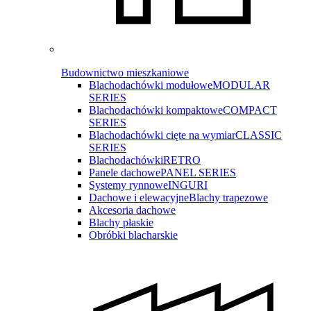
Budownictwo mieszkaniowe
Blachodachówki modułowe
MODULAR
SERIES
Blachodachówki kompaktowe
COMPACT
SERIES
Blachodachówki cięte na wymiar
CLASSIC
SERIES
Blachodachówki
RETRO
Panele dachowe
PANEL SERIES
Systemy rynnowe
INGURI
Dachowe i elewacyjne
Blachy trapezowe
Akcesoria dachowe
Blachy płaskie
Obróbki blacharskie