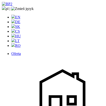
pl
|
EN
DE
SK
CS
HU
LT
RO
Oferta