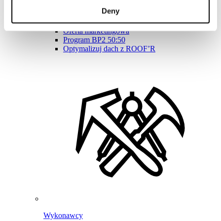
Program Lojalnościowy BPoints
Deny
Strefa klienta – eProfil
Pliki do pobrania
Oferta marketingowa
Program BP2 50:50
Optymalizuj dach z ROOF’R
Wykonawcy