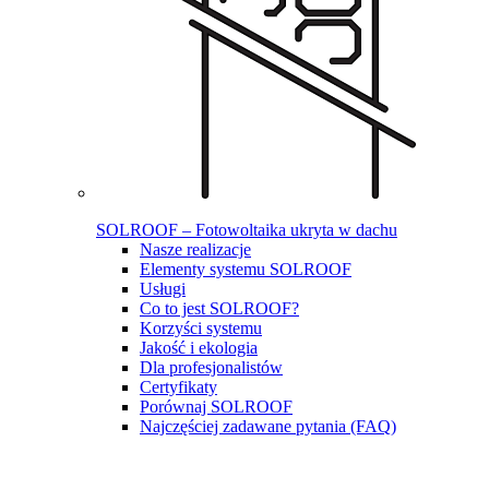
SOLROOF – Fotowoltaika ukryta w dachu
Nasze realizacje
Elementy systemu SOLROOF
Usługi
Co to jest SOLROOF?
Korzyści systemu
Jakość i ekologia
Dla profesjonalistów
Certyfikaty
Porównaj SOLROOF
Najczęściej zadawane pytania (FAQ)