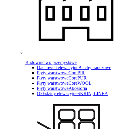
Budownictwo przemysłowe
Dachowe i elewacyjne
Blachy trapezowe
Płyty warstwowe
CorePIR
Płyty warstwowe
CorePUR
Płyty warstwowe
CoreWOOL
Płyty warstwowe
Akcesoria
Okładziny elewacyjne
SKRIN, LINEA