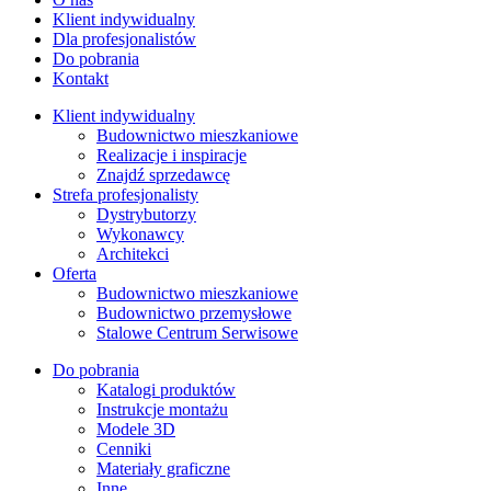
Klient indywidualny
Dla profesjonalistów
Do pobrania
Kontakt
Klient indywidualny
Budownictwo mieszkaniowe
Realizacje i inspiracje
Znajdź sprzedawcę
Strefa profesjonalisty
Dystrybutorzy
Wykonawcy
Architekci
Oferta
Budownictwo mieszkaniowe
Budownictwo przemysłowe
Stalowe Centrum Serwisowe
Do pobrania
Katalogi produktów
Instrukcje montażu
Modele 3D
Cenniki
Materiały graficzne
Inne