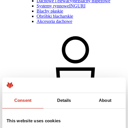
Dachowe i elewacyjne
Blachy trapezowe
Systemy rynnowe
INGURI
Blachy płaskie
Obróbki blacharskie
Akcesoria dachowe
Consent
Details
About
Klient indywidualny
Realizacje i inspiracje
This website uses cookies
Powłoki, kolorystyka i gwarancje