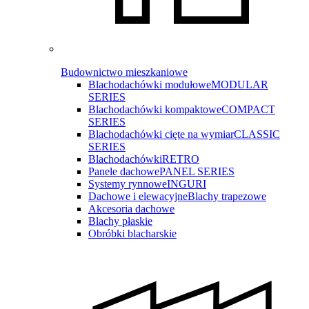
Budownictwo mieszkaniowe
Blachodachówki modułowe
MODULAR
SERIES
Blachodachówki kompaktowe
COMPACT
SERIES
Blachodachówki cięte na wymiar
CLASSIC
SERIES
Blachodachówki
RETRO
Panele dachowe
PANEL SERIES
Systemy rynnowe
INGURI
Dachowe i elewacyjne
Blachy trapezowe
Akcesoria dachowe
Blachy płaskie
Obróbki blacharskie