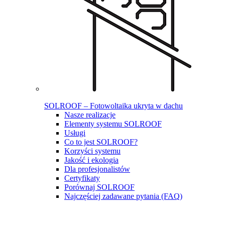
SOLROOF – Fotowoltaika ukryta w dachu
Nasze realizacje
Elementy systemu SOLROOF
Usługi
Co to jest SOLROOF?
Korzyści systemu
Jakość i ekologia
Dla profesjonalistów
Certyfikaty
Porównaj SOLROOF
Najczęściej zadawane pytania (FAQ)