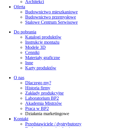
Architekci
Oferta
Budownictwo mieszkaniowe
Budownictwo przemysłowe
Stalowe Centrum Serwisowe
Do pobrania
Katalogi produktów
Instrukcje montażu
Modele 3D
Cenniki
Materiały graficzne
Inne
Karty produktów
O nas
Dlaczego my?
Historia firmy
Zakłady produkcyjne
Laboratorium BP2
Akademia Mistrzów
Praca w BP2
Działania marketingowe
Kontakt
Przedstawiciele / dystrybutorzy