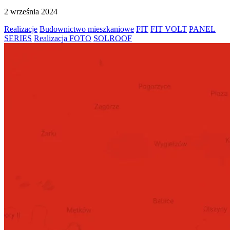
2 września 2024
Realizacje
Budownictwo mieszkaniowe
FIT
FIT VOLT
PANEL
SERIES
Realizacja FOTO
SOLROOF