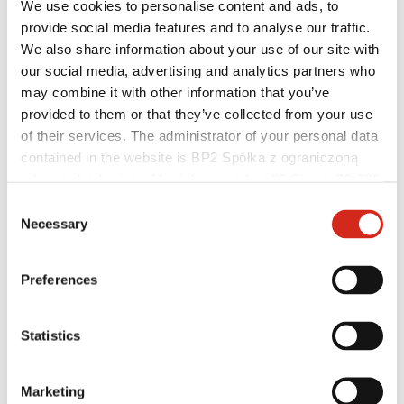
We use cookies to personalise content and ads, to
Rejestracja gwarancji
Najczęściej Zadawane Pytania (FAQ)
provide social media features and to analyse our traffic.
Znajdź sprzedawcę / wykonawcę
We also share information about your use of our site with
our social media, advertising and analytics partners who
may combine it with other information that you’ve
provided to them or that they’ve collected from your use
of their services. The administrator of your personal data
contained in the website is BP2 Spółka z ograniczoną
odpowiedzialnością, Marii Konopnickiej 29 Street, 30-302
Kraków. KRS 0000369912, NIP 6762431701, REGON
Consent
121387608.
Necessary
Selection
Preferences
Pomocne linki
Statistics
Powłoki, kolorystyka i gwarancje
Rejestracja gwarancji
Realizacje i inspiracje
Marketing
Pliki do pobrania