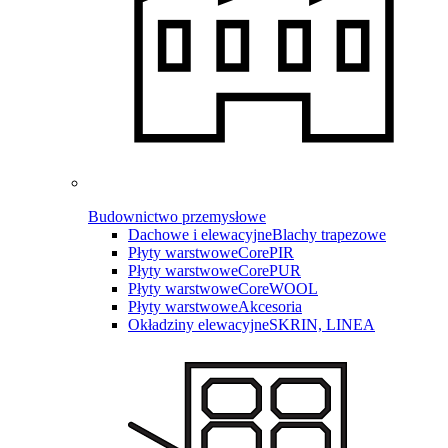
Budownictwo przemysłowe
Dachowe i elewacyjne
Blachy trapezowe
Płyty warstwowe
CorePIR
Płyty warstwowe
CorePUR
Płyty warstwowe
CoreWOOL
Płyty warstwowe
Akcesoria
Okładziny elewacyjne
SKRIN, LINEA