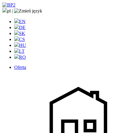
pl
|
EN
DE
SK
CS
HU
LT
RO
Oferta