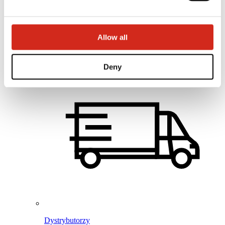
Baza wiedzy
Gdzie kupić?
Znajdź wykonawcę
Biblioteki BIM
Allow all
Najczęściej Zadawane Pytania (FAQ)
Dla profesjonalistów
Deny
Dystrybutorzy