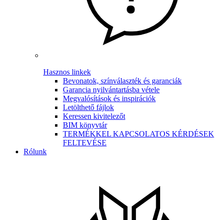
Hasznos linkek
Bevonatok, színválaszték és garanciák
Garancia nyilvántartásba vétele
Megvalósítások és inspirációk
Letölthető fájlok
Keressen kivitelezőt
BIM könyvtár
TERMÉKKEL KAPCSOLATOS KÉRDÉSEK
FELTEVÉSE
Rólunk