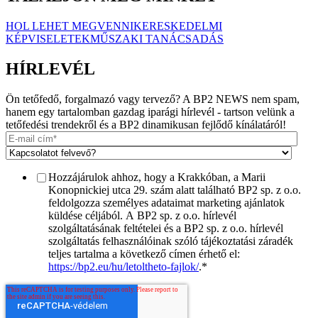
HOL LEHET MEGVENNI
KERESKEDELMI
KÉPVISELETEK
MŰSZAKI TANÁCSADÁS
HÍRLEVÉL
Ön tetőfedő, forgalmazó vagy tervező? A BP2 NEWS nem spam,
hanem egy tartalomban gazdag iparági hírlevél - tartson velünk a
tetőfedési trendekről és a BP2 dinamikusan fejlődő kínálatáról!
Hozzájárulok ahhoz, hogy a Krakkóban, a Marii
Konopnickiej utca 29. szám alatt található BP2 sp. z o.o.
feldolgozza személyes adataimat marketing ajánlatok
küldése céljából. A BP2 sp. z o.o. hírlevél
szolgáltatásának feltételei és a BP2 sp. z o.o. hírlevél
szolgáltatás felhasználóinak szóló tájékoztatási záradék
teljes tartalma a következő címen érhető el:
https://bp2.eu/hu/letoltheto-fajlok/
.
*