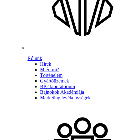
Rólunk
Hírek
Miért mi?
Történelem
Gyártóüzemek
BP2 laboratórium
Bajnokok Akadémiája
Marketing tevékenységek