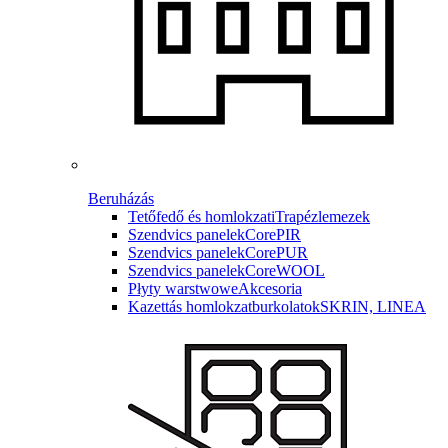
Beruházás
Tetőfedő és homlokzati
Trapézlemezek
Szendvics panelek
CorePIR
Szendvics panelek
CorePUR
Szendvics panelek
CoreWOOL
Płyty warstwowe
Akcesoria
Kazettás homlokzatburkolatok
SKRIN, LINEA