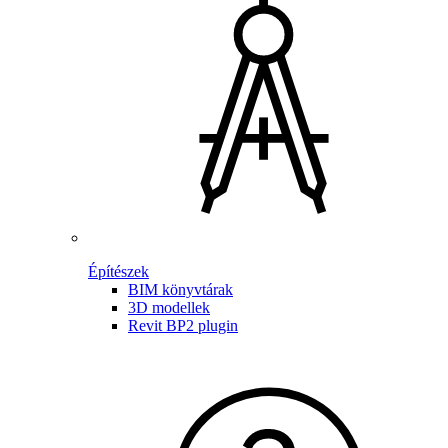
Építészek
BIM könyvtárak
3D modellek
Revit BP2 plugin