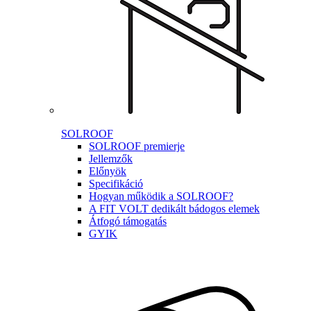
SOLROOF
SOLROOF premierje
Jellemzők
Előnyök
Specifikáció
Hogyan működik a SOLROOF?
A FIT VOLT dedikált bádogos elemek
Átfogó támogatás
GYIK