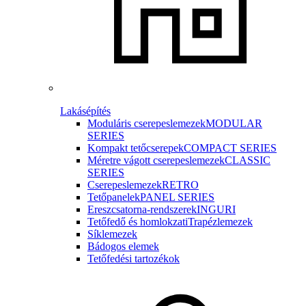
Lakásépítés
Moduláris cserepeslemezek
MODULAR
SERIES
Kompakt tetőcserepek
COMPACT SERIES
Méretre vágott cserepeslemezek
CLASSIC
SERIES
Cserepeslemezek
RETRO
Tetőpanelek
PANEL SERIES
Ereszcsatorna-rendszerek
INGURI
Tetőfedő és homlokzati
Trapézlemezek
Síklemezek
Bádogos elemek
Tetőfedési tartozékok