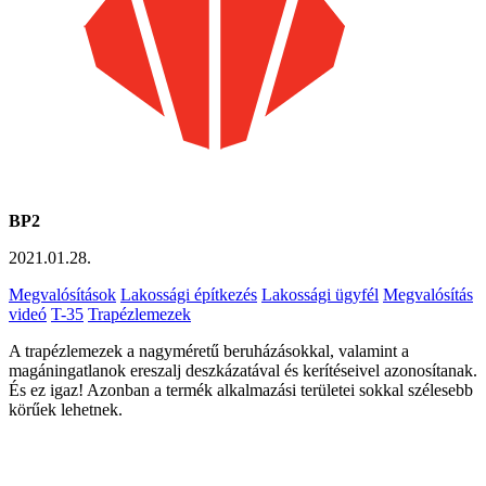
BP2
2021.01.28.
Megvalósítások
Lakossági építkezés
Lakossági ügyfél
Megvalósítás
videó
T-35
Trapézlemezek
A trapézlemezek a nagyméretű beruházásokkal, valamint a
magáningatlanok ereszalj deszkázatával és kerítéseivel azonosítanak.
És ez igaz! Azonban a termék alkalmazási területei sokkal szélesebb
körűek lehetnek.