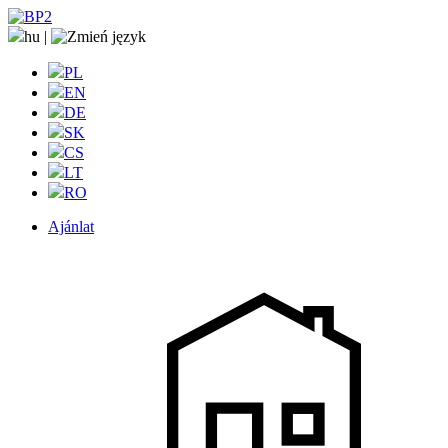
hu
|
PL
EN
DE
SK
CS
LT
RO
Ajánlat