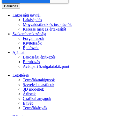
Lakossági ügyfél
Lakásépítés
Megvalósítások és inspirációk
Keresse meg az értékesítőt
Szakemberek zónája
Forgalmazók
Kivitelezők
Építészek
Ajánlat
Lakossági építkezés
Beruházás
Acélipari Szolgálatóközpont
Letöltések
Termékkatalógusok
Szerelési utasítások
3D modellek
Árlisták
Grafikai anyagok
Egyéb
Termékkártyák