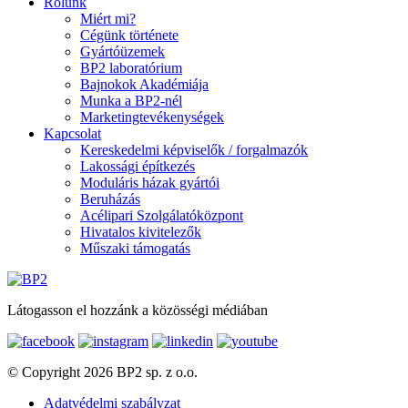
Rólunk
Miért mi?
Cégünk története
Gyártóüzemek
BP2 laboratórium
Bajnokok Akadémiája
Munka a BP2-nél
Marketingtevékenységek
Kapcsolat
Kereskedelmi képviselők / forgalmazók
Lakossági építkezés
Moduláris házak gyártói
Beruházás
Acélipari Szolgálatóközpont
Hivatalos kivitelezők
Műszaki támogatás
Látogasson el hozzánk a közösségi médiában
© Copyright 2026 BP2 sp. z o.o.
Adatvédelmi szabályzat