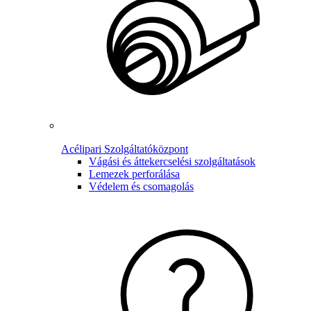
Acélipari Szolgáltatóközpont
Vágási és áttekercselési szolgáltatások
Lemezek perforálása
Védelem és csomagolás