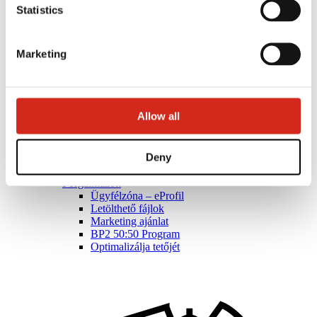
Statistics
Marketing
Allow all
Deny
Forgalmazók
Ügyfélzóna – eProfil
Letölthető fájlok
Marketing ajánlat
BP2 50:50 Program
Optimalizálja tetőjét