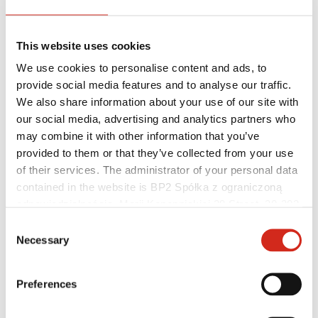
This website uses cookies
We use cookies to personalise content and ads, to
provide social media features and to analyse our traffic.
We also share information about your use of our site with
our social media, advertising and analytics partners who
may combine it with other information that you’ve
provided to them or that they’ve collected from your use
Hasznos linkek
of their services. The administrator of your personal data
Bevonatok, színválaszték és garanciák
Garancia nyilvántartásba vétele
contained in the website is BP2 Spółka z ograniczoną
Megvalósítások és inspirációk
odpowiedzialnością, Marii Konopnickiej 29 Street, 30-302
Letölthető fájlok
Kraków. KRS 0000369912, NIP 6762431701, REGON
Hol lehet megvásárolni?
Consent
Keressen kivitelezőt
121387608.
Necessary
Selection
BIM könyvtárak
Szakembereknek
Preferences