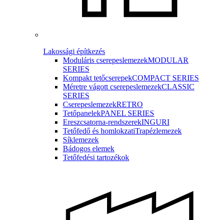
Lakossági építkezés
Moduláris cserepeslemezek
MODULAR
SERIES
Kompakt tetőcserepek
COMPACT SERIES
Méretre vágott cserepeslemezek
CLASSIC
SERIES
Cserepeslemezek
RETRO
Tetőpanelek
PANEL SERIES
Ereszcsatorna-rendszerek
INGURI
Tetőfedő és homlokzati
Trapézlemezek
Síklemezek
Bádogos elemek
Tetőfedési tartozékok