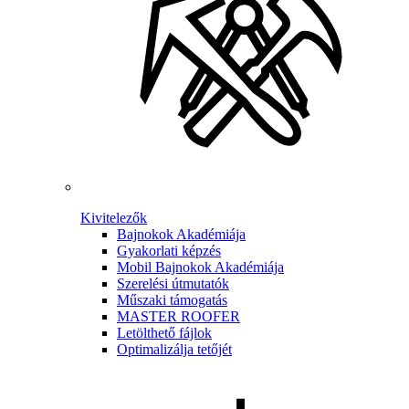
Kivitelezők
Bajnokok Akadémiája
Gyakorlati képzés
Mobil Bajnokok Akadémiája
Szerelési útmutatók
Műszaki támogatás
MASTER ROOFER
Letölthető fájlok
Optimalizálja tetőjét