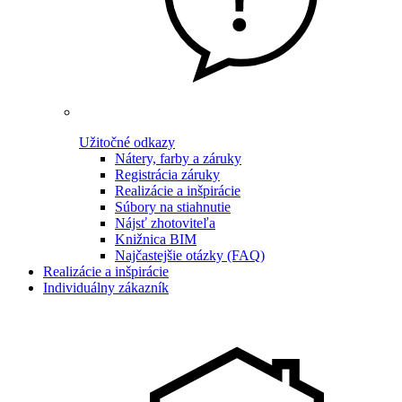
Užitočné odkazy
Nátery, farby a záruky
Registrácia záruky
Realizácie a inšpirácie
Súbory na stiahnutie
Nájsť zhotoviteľa
Knižnica BIM
Najčastejšie otázky (FAQ)
Realizácie a inšpirácie
Individuálny zákazník