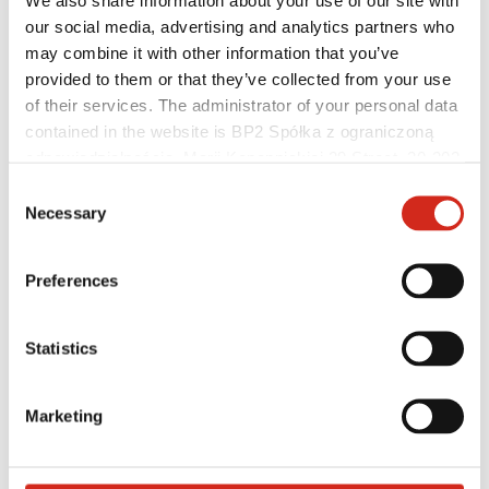
We also share information about your use of our site with
our social media, advertising and analytics partners who
may combine it with other information that you’ve
provided to them or that they’ve collected from your use
of their services. The administrator of your personal data
contained in the website is BP2 Spółka z ograniczoną
odpowiedzialnością, Marii Konopnickiej 29 Street, 30-302
Kraków. KRS 0000369912, NIP 6762431701, REGON
Consent
121387608.
Necessary
Selection
Užitočné odkazy
Preferences
Nátery, farby a záruky
Registrácia záruky
Realizácie a inšpirácie
Súbory na stiahnutie
Statistics
Nájsť zhotoviteľa
Knižnica BIM
Pre profesionálov
Marketing