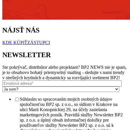
NÁJSŤ NÁS
KDE KÚPIŤ
ZÁSTUPCI
NEWSLETTER
Ste pokrývač, distribútor alebo projektant? BP2 NEWS nie je spam,
je to obsahovo bohatý priemyselný mailing - sledujte s nami trendy
v strešných krytinách a dynamicky sa rozvíjajúci sortiment BP2!
Súhlasím so spracovaním mojich osobných údajov
spoločnosťou BP2 sp. z o.o., so sídlom v Krakove na
ulici Marii Konopnickiej 29, na účely zasielania
marketingových ponúk. Pravidlá služby Newsletter BP2
sp. z o.o. a úplný obsah informačnej doložky pre
používateľov služby Newsletter BP2 sp. z o.o. sú k