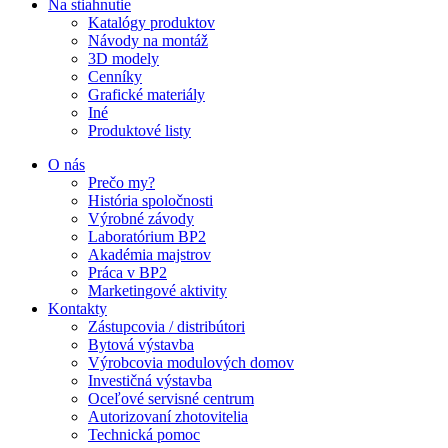
Na stiahnutie
Katalógy produktov
Návody na montáž
3D modely
Cenníky
Grafické materiály
Iné
Produktové listy
O nás
Prečo my?
História spoločnosti
Výrobné závody
Laboratórium BP2
Akadémia majstrov
Práca v BP2
Marketingové aktivity
Kontakty
Zástupcovia / distribútori
Bytová výstavba
Výrobcovia modulových domov
Investičná výstavba
Oceľové servisné centrum
Autorizovaní zhotovitelia
Technická pomoc