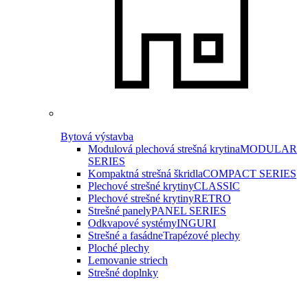
Bytová výstavba
Modulová plechová strešná krytina
MODULAR
SERIES
Kompaktná strešná škridla
COMPACT SERIES
Plechové strešné krytiny
CLASSIC
Plechové strešné krytiny
RETRO
Strešné panely
PANEL SERIES
Odkvapové systémy
INGURI
Strešné a fasádne
Trapézové plechy
Ploché plechy
Lemovanie striech
Strešné doplnky