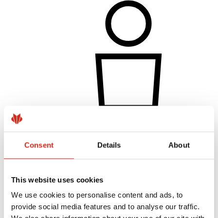
Individuálny zákazník
Realizácie a inšpirácie
Consent
Details
About
Nátery, farby a záruky
Registrácia záruky
Najčastejšie otázky (FAQ)
Nájsť predajcu / zhotoviteľa
This website uses cookies
We use cookies to personalise content and ads, to
provide social media features and to analyse our traffic.