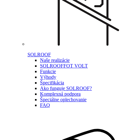
SOLROOF
Naše realizácie
SOLROOF
FOT VOLT
Funkcie
Výhody
Špecifikácia
Ako funguje SOLROOF?
Komplexná podpora
Špeciálne oplechovanie
FAQ