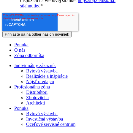
dispozícii na webovej stránke:
https://bp2.eu/sk/na-
stiahnutie/
.
*
Ponuka
O nás
Zóna odborníka
Individuálny zákazník
Bytová výstavba
Realizácie a inšpirácie
Nájsť predajcu
Profesionálna zóna
Distribútori
Zhotovitelia
Architekti
Ponuka
Bytová výstavba
Investičná výstavba
Oceľové servisné centrum