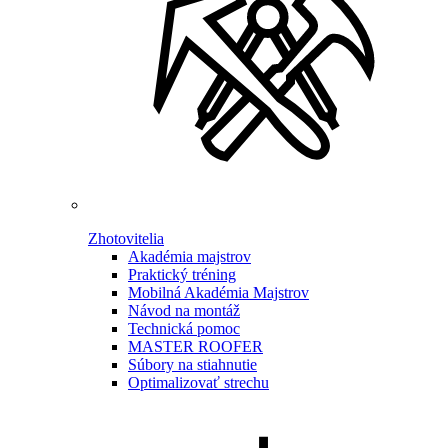
Zhotovitelia
Akadémia majstrov
Praktický tréning
Mobilná Akadémia Majstrov
Návod na montáž
Technická pomoc
MASTER ROOFER
Súbory na stiahnutie
Optimalizovať strechu