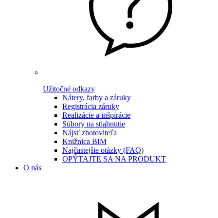
Užitočné odkazy
Nátery, farby a záruky
Registrácia záruky
Realizácie a inšpirácie
Súbory na stiahnutie
Nájsť zhotoviteľa
Knižnica BIM
Najčastejšie otázky (FAQ)
OPÝTAJTE SA NA PRODUKT
O nás