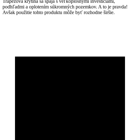
Trapézová krytina sa spája s veľkoplošnými investíciami,
podhľadmi a oplotením súkromných pozemkov. A to je pravda!
Avšak použitie tohto produktu môže byť rozhodne širšie.