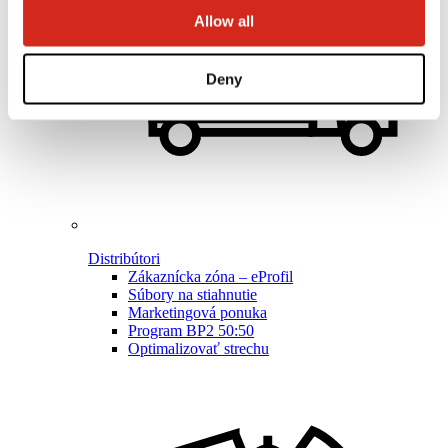
Allow all
Deny
Distribútori
Zákaznícka zóna – eProfil
Súbory na stiahnutie
Marketingová ponuka
Program BP2 50:50
Optimalizovať strechu