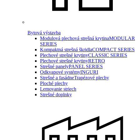
Bytová výstavba
Modulová plechová strešná krytina
MODULAR
SERIES
Kompaktná strešná škridla
COMPACT SERIES
Plechové strešné krytiny
CLASSIC SERIES
Plechové strešné krytiny
RETRO
Strešné panely
PANEL SERIES
Odkvapové systémy
INGURI
Strešné a fasádne
Trapézové plechy
Ploché plechy
Lemovanie striech
Strešné doplnky