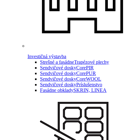
Investičná výstavba
Strešné a fasádne
Trapézové plechy
Sendvičové dosky
CorePIR
Sendvičové dosky
CorePUR
Sendvičové dosky
CoreWOOL
Sendvičové dosky
Príslušenstvo
Fasádne obklady
SKRIN, LINEA