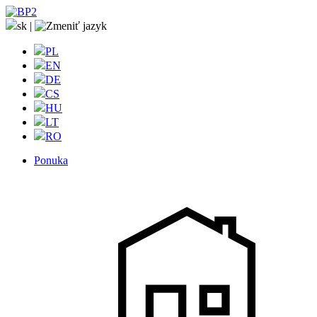
sk
|
PL
EN
DE
CS
HU
LT
RO
Ponuka