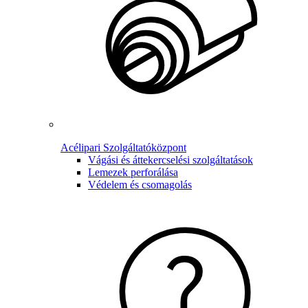
Acélipari Szolgáltatóközpont
Vágási és áttekercselési szolgáltatások
Lemezek perforálása
Védelem és csomagolás