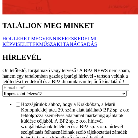
TALÁLJON MEG MINKET
HOL LEHET MEGVENNI
KERESKEDELMI
KÉPVISELETEK
MŰSZAKI TANÁCSADÁS
HÍRLEVÉL
Ön tetőfedő, forgalmazó vagy tervező? A BP2 NEWS nem spam,
hanem egy tartalomban gazdag iparági hírlevél - tartson velünk a
tetőfedési trendekről és a BP2 dinamikusan fejlődő kínálatáról!
Hozzájárulok ahhoz, hogy a Krakkóban, a Marii
Konopnickiej utca 29. szám alatt található BP2 sp. z o.o.
feldolgozza személyes adataimat marketing ajánlatok
küldése céljából. A BP2 sp. z o.o. hírlevél
szolgáltatásának feltételei és a BP2 sp. z o.o. hírlevél
szolgáltatás felhasználóinak szóló tájékoztatási záradék
teljes tartalma a következő címen érhető el: