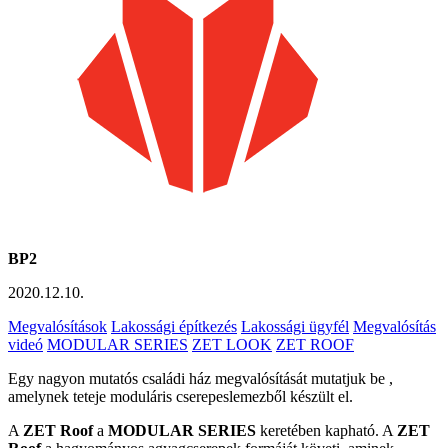
BP2
2020.12.10.
Megvalósítások
Lakossági építkezés
Lakossági ügyfél
Megvalósítás
videó
MODULAR SERIES
ZET LOOK
ZET ROOF
Egy nagyon mutatós családi ház megvalósítását mutatjuk be ,
amelynek teteje moduláris cserepeslemezből készült el.
A
ZET Roof
a
MODULAR SERIES
keretében kapható. A
ZET