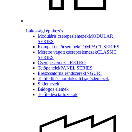
Lakossági építkezés
Moduláris cserepeslemezek
MODULAR
SERIES
Kompakt tetőcserepek
COMPACT SERIES
Méretre vágott cserepeslemezek
CLASSIC
SERIES
Cserepeslemezek
RETRO
Tetőpanelek
PANEL SERIES
Ereszcsatorna-rendszerek
INGURI
Tetőfedő és homlokzati
Trapézlemezek
Síklemezek
Bádogos elemek
Tetőfedési tartozékok