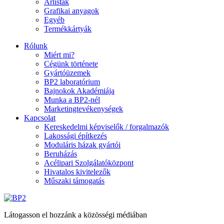
Árlisták
Grafikai anyagok
Egyéb
Termékkártyák
Rólunk
Miért mi?
Cégünk története
Gyártóüzemek
BP2 laboratórium
Bajnokok Akadémiája
Munka a BP2-nél
Marketingtevékenységek
Kapcsolat
Kereskedelmi képviselők / forgalmazók
Lakossági építkezés
Moduláris házak gyártói
Beruházás
Acélipari Szolgálatóközpont
Hivatalos kivitelezők
Műszaki támogatás
Látogasson el hozzánk a közösségi médiában