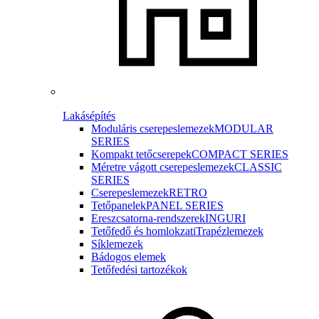
Lakásépítés
Moduláris cserepeslemezek
MODULAR
SERIES
Kompakt tetőcserepek
COMPACT SERIES
Méretre vágott cserepeslemezek
CLASSIC
SERIES
Cserepeslemezek
RETRO
Tetőpanelek
PANEL SERIES
Ereszcsatorna-rendszerek
INGURI
Tetőfedő és homlokzati
Trapézlemezek
Síklemezek
Bádogos elemek
Tetőfedési tartozékok