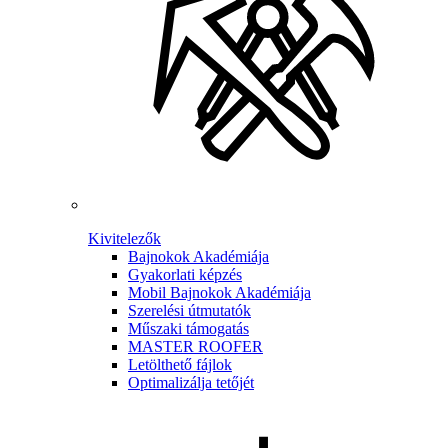
Kivitelezők
Bajnokok Akadémiája
Gyakorlati képzés
Mobil Bajnokok Akadémiája
Szerelési útmutatók
Műszaki támogatás
MASTER ROOFER
Letölthető fájlok
Optimalizálja tetőjét