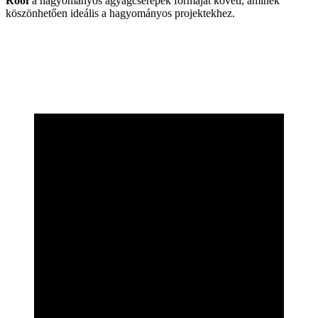
Roof
a hagyományos agyagcserepek formáját követi, aminek
köszönhetően ideális a hagyományos projektekhez.