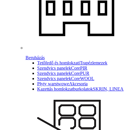
Beruházás
Tetőfedő és homlokzati
Trapézlemezek
Szendvics panelek
CorePIR
Szendvics panelek
CorePUR
Szendvics panelek
CoreWOOL
Płyty warstwowe
Akcesoria
Kazettás homlokzatburkolatok
SKRIN, LINEA