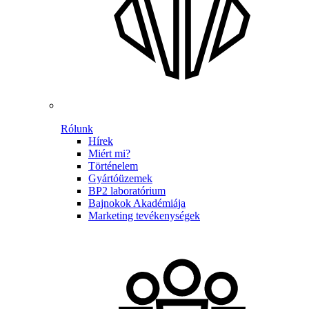
Rólunk
Hírek
Miért mi?
Történelem
Gyártóüzemek
BP2 laboratórium
Bajnokok Akadémiája
Marketing tevékenységek