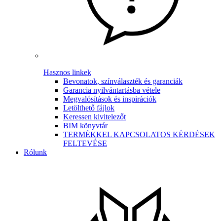
Hasznos linkek
Bevonatok, színválaszték és garanciák
Garancia nyilvántartásba vétele
Megvalósítások és inspirációk
Letölthető fájlok
Keressen kivitelezőt
BIM könyvtár
TERMÉKKEL KAPCSOLATOS KÉRDÉSEK
FELTEVÉSE
Rólunk