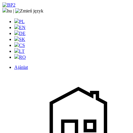
hu
|
PL
EN
DE
SK
CS
LT
RO
Ajánlat