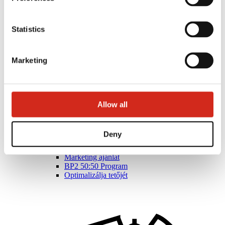
Statistics
Marketing
Allow all
Forgalmazók
Deny
Ügyfélzóna – eProfil
Letölthető fájlok
Marketing ajánlat
BP2 50:50 Program
Optimalizálja tetőjét