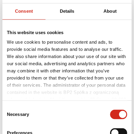
Consent
Details
About
This website uses cookies
We use cookies to personalise content and ads, to
provide social media features and to analyse our traffic.
We also share information about your use of our site with
our social media, advertising and analytics partners who
Hasznos linkek
may combine it with other information that you’ve
Bevonatok, színválaszték és garanciák
provided to them or that they’ve collected from your use
Garancia nyilvántartásba vétele
Megvalósítások és inspirációk
of their services. The administrator of your personal data
Letölthető fájlok
contained in the website is BP2 Spółka z ograniczoną
Hol lehet megvásárolni?
odpowiedzialnością, Marii Konopnickiej 29 Street, 30-302
Keressen kivitelezőt
BIM könyvtárak
Kraków. KRS 0000369912, NIP 6762431701, REGON
Consent
Szakembereknek
121387608.
Necessary
Selection
Preferences