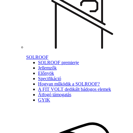
SOLROOF
SOLROOF premierje
Jellemzők
Előnyök
Specifikáció
Hogyan működik a SOLROOF?
A FIT VOLT dedikált bádogos elemek
Átfogó támogatás
GYIK