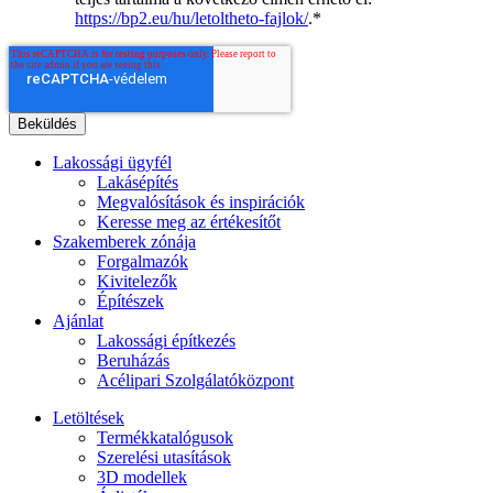
https://bp2.eu/hu/letoltheto-fajlok/
.
*
Lakossági ügyfél
Lakásépítés
Megvalósítások és inspirációk
Keresse meg az értékesítőt
Szakemberek zónája
Forgalmazók
Kivitelezők
Építészek
Ajánlat
Lakossági építkezés
Beruházás
Acélipari Szolgálatóközpont
Letöltések
Termékkatalógusok
Szerelési utasítások
3D modellek