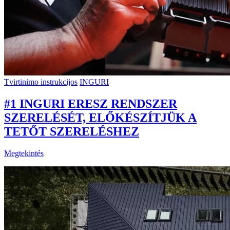
Tvirtinimo instrukcijos
INGURI
#1 INGURI ERESZ RENDSZER
SZERELÉSÉT, ELŐKÉSZÍTJÜK A
TETŐT SZERELÉSHEZ
Megtekintés