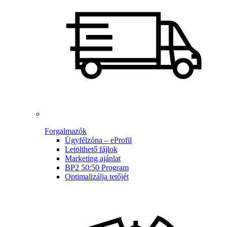
Forgalmazók
Ügyfélzóna – eProfil
Letölthető fájlok
Marketing ajánlat
BP2 50:50 Program
Optimalizálja tetőjét