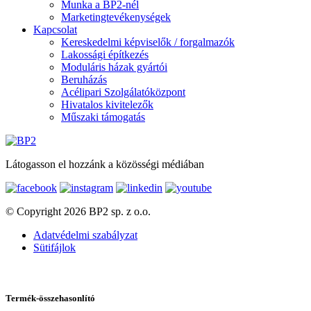
Munka a BP2-nél
Marketingtevékenységek
Kapcsolat
Kereskedelmi képviselők / forgalmazók
Lakossági építkezés
Moduláris házak gyártói
Beruházás
Acélipari Szolgálatóközpont
Hivatalos kivitelezők
Műszaki támogatás
Látogasson el hozzánk a közösségi médiában
© Copyright 2026 BP2 sp. z o.o.
Adatvédelmi szabályzat
Sütifájlok
Termék-összehasonlító