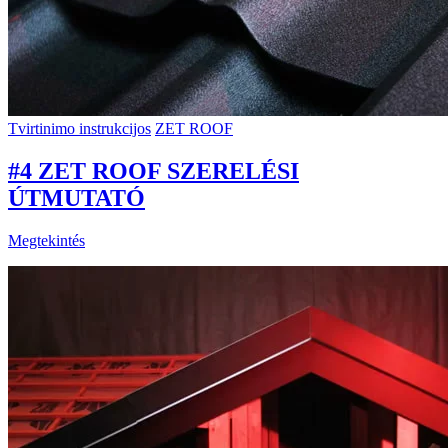
Tvirtinimo instrukcijos
ZET ROOF
#4 ZET ROOF SZERELÉSI
ÚTMUTATÓ
Megtekintés