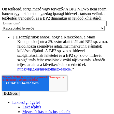
Ön tetőfedő, forgalmazó vagy tervező? A BP2 NEWS nem spam,
hanem egy tartalomban gazdag iparági hírlevél - tartson velünk a
tetőfedési trendekről és a BP2 dinamikusan fejlődő kínálatáról!
Hozzájárulok ahhoz, hogy a Krakkóban, a Marii
Konopnickiej utca 29. szám alatt található BP2 sp. z o.o.
feldolgozza személyes adataimat marketing ajánlatok
küldése céljából. A BP2 sp. z o.o. hírlevél
szolgáltatásának feltételei és a BP2 sp. z o.o. hírlevél
szolgáltatás felhasználóinak szóló tájékoztatási záradék
teljes tartalma a következő címen érhető el:
https://bp2.eu/hu/letoltheto-fajlok/
.
*
Lakossági ügyfél
Lakásépítés
Megvalósítások és inspirációk