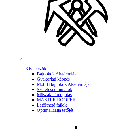
Kivitelezők
Bajnokok Akadémiája
Gyakorlati képzés
Mobil Bajnokok Akadémiája
Szerelési útmutatók
Műszaki támogatás
MASTER ROOFER
Letölthető fájlok
Optimalizálja tetőjét