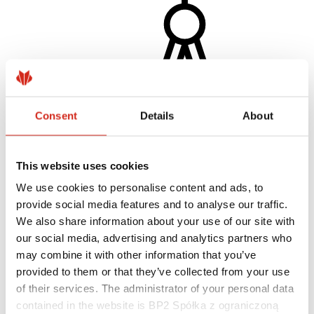
Consent
Details
About
This website uses cookies
We use cookies to personalise content and ads, to
Építészek
BIM könyvtárak
provide social media features and to analyse our traffic.
3D modellek
We also share information about your use of our site with
Revit BP2 plugin
our social media, advertising and analytics partners who
may combine it with other information that you’ve
provided to them or that they’ve collected from your use
of their services. The administrator of your personal data
contained in the website is BP2 Spółka z ograniczoną