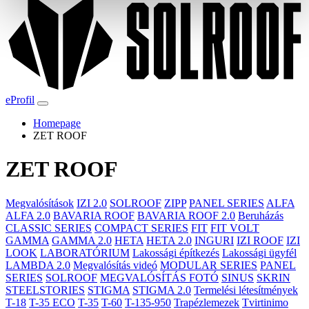
eProfil
Homepage
ZET ROOF
ZET ROOF
Megvalósítások
IZI 2.0
SOLROOF
ZIPP
PANEL SERIES
ALFA
ALFA 2.0
BAVARIA ROOF
BAVARIA ROOF 2.0
Beruházás
CLASSIC SERIES
COMPACT SERIES
FIT
FIT VOLT
GAMMA
GAMMA 2.0
HETA
HETA 2.0
INGURI
IZI ROOF
IZI
LOOK
LABORATÓRIUM
Lakossági építkezés
Lakossági ügyfél
LAMBDA 2.0
Megvalósítás videó
MODULAR SERIES
PANEL
SERIES
SOLROOF
MEGVALÓSÍTÁS FOTÓ
SINUS
SKRIN
STEELSTORIES
STIGMA
STIGMA 2.0
Termelési létesítmények
T-18
T-35 ECO
T-35
T-60
T-135-950
Trapézlemezek
Tvirtinimo