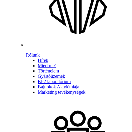
Rólunk
Hírek
Miért mi?
Történelem
Gyártóüzemek
BP2 laboratórium
Bajnokok Akadémiája
Marketing tevékenységek