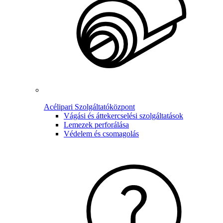
Acélipari Szolgáltatóközpont
Vágási és áttekercselési szolgáltatások
Lemezek perforálása
Védelem és csomagolás