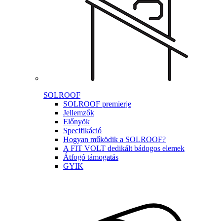
SOLROOF
SOLROOF premierje
Jellemzők
Előnyök
Specifikáció
Hogyan működik a SOLROOF?
A FIT VOLT dedikált bádogos elemek
Átfogó támogatás
GYIK