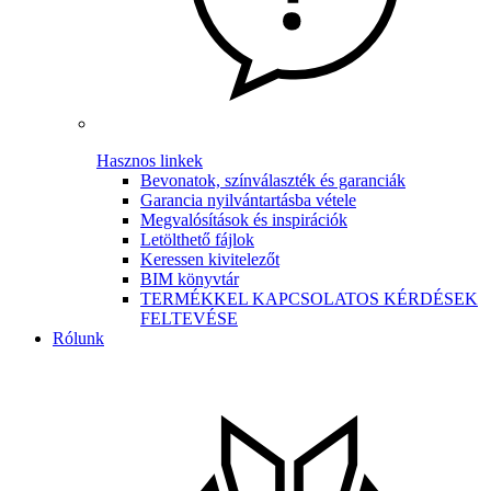
Hasznos linkek
Bevonatok, színválaszték és garanciák
Garancia nyilvántartásba vétele
Megvalósítások és inspirációk
Letölthető fájlok
Keressen kivitelezőt
BIM könyvtár
TERMÉKKEL KAPCSOLATOS KÉRDÉSEK
FELTEVÉSE
Rólunk