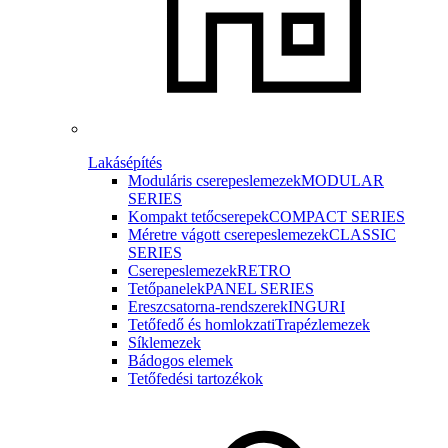
Lakásépítés
Moduláris cserepeslemezek
MODULAR
SERIES
Kompakt tetőcserepek
COMPACT SERIES
Méretre vágott cserepeslemezek
CLASSIC
SERIES
Cserepeslemezek
RETRO
Tetőpanelek
PANEL SERIES
Ereszcsatorna-rendszerek
INGURI
Tetőfedő és homlokzati
Trapézlemezek
Síklemezek
Bádogos elemek
Tetőfedési tartozékok