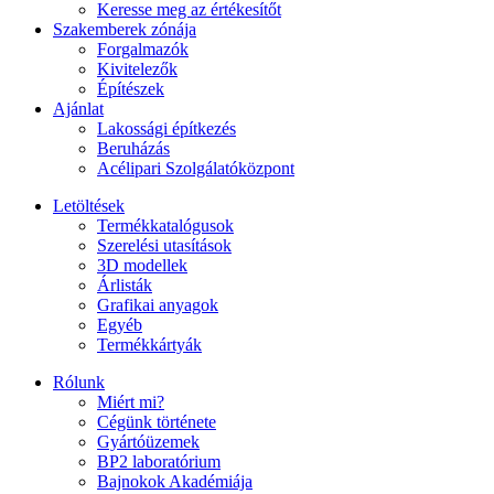
Keresse meg az értékesítőt
Szakemberek zónája
Forgalmazók
Kivitelezők
Építészek
Ajánlat
Lakossági építkezés
Beruházás
Acélipari Szolgálatóközpont
Letöltések
Termékkatalógusok
Szerelési utasítások
3D modellek
Árlisták
Grafikai anyagok
Egyéb
Termékkártyák
Rólunk
Miért mi?
Cégünk története
Gyártóüzemek
BP2 laboratórium
Bajnokok Akadémiája