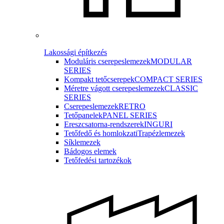
Lakossági építkezés
Moduláris cserepeslemezek
MODULAR
SERIES
Kompakt tetőcserepek
COMPACT SERIES
Méretre vágott cserepeslemezek
CLASSIC
SERIES
Cserepeslemezek
RETRO
Tetőpanelek
PANEL SERIES
Ereszcsatorna-rendszerek
INGURI
Tetőfedő és homlokzati
Trapézlemezek
Síklemezek
Bádogos elemek
Tetőfedési tartozékok