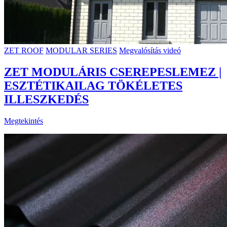
ZET ROOF
MODULAR SERIES
Megvalósítás videó
ZET MODULÁRIS CSEREPESLEMEZ |
ESZTÉTIKAILAG TÖKÉLETES
ILLESZKEDÉS
Megtekintés