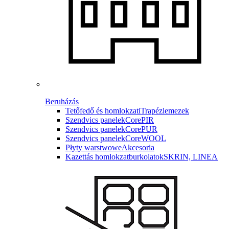
Beruházás
Tetőfedő és homlokzati
Trapézlemezek
Szendvics panelek
CorePIR
Szendvics panelek
CorePUR
Szendvics panelek
CoreWOOL
Płyty warstwowe
Akcesoria
Kazettás homlokzatburkolatok
SKRIN, LINEA