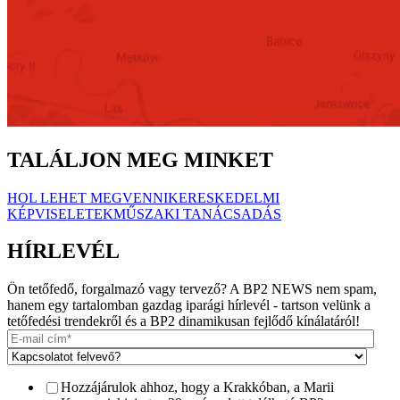
TALÁLJON MEG MINKET
HOL LEHET MEGVENNI
KERESKEDELMI
KÉPVISELETEK
MŰSZAKI TANÁCSADÁS
HÍRLEVÉL
Ön tetőfedő, forgalmazó vagy tervező? A BP2 NEWS nem spam,
hanem egy tartalomban gazdag iparági hírlevél - tartson velünk a
tetőfedési trendekről és a BP2 dinamikusan fejlődő kínálatáról!
Hozzájárulok ahhoz, hogy a Krakkóban, a Marii