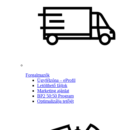
Forgalmazók
Ügyfélzóna – eProfil
Letölthető fájlok
Marketing ajánlat
BP2 50:50 Program
Optimalizálja tetőjét