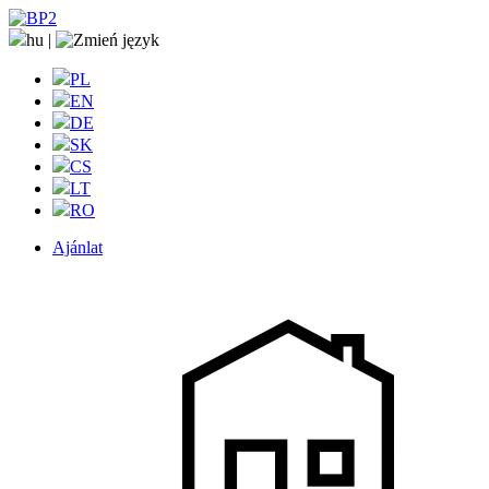
hu
|
PL
EN
DE
SK
CS
LT
RO
Ajánlat