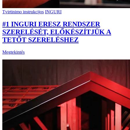
Tvirtinimo instrukcijos
INGURI
#1 INGURI ERESZ RENDSZER
SZERELÉSÉT, ELŐKÉSZÍTJÜK A
TETŐT SZERELÉSHEZ
Megtekintés