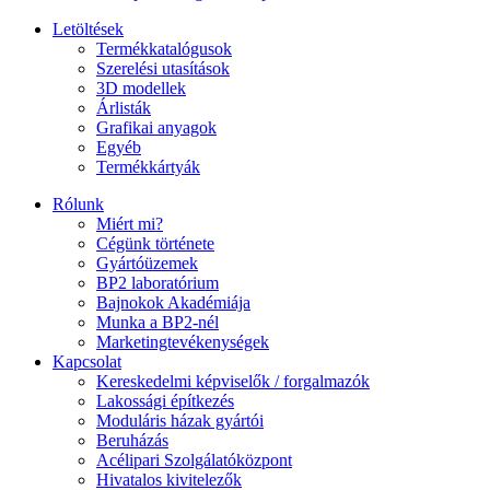
Letöltések
Termékkatalógusok
Szerelési utasítások
3D modellek
Árlisták
Grafikai anyagok
Egyéb
Termékkártyák
Rólunk
Miért mi?
Cégünk története
Gyártóüzemek
BP2 laboratórium
Bajnokok Akadémiája
Munka a BP2-nél
Marketingtevékenységek
Kapcsolat
Kereskedelmi képviselők / forgalmazók
Lakossági építkezés
Moduláris házak gyártói
Beruházás
Acélipari Szolgálatóközpont
Hivatalos kivitelezők