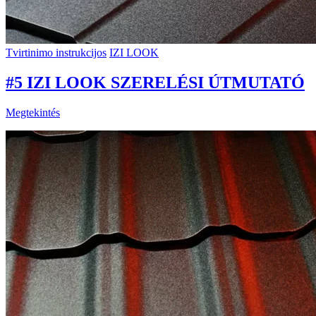
Tvirtinimo instrukcijos
IZI LOOK
#5 IZI LOOK SZERELÉSI ÚTMUTATÓ
Megtekintés