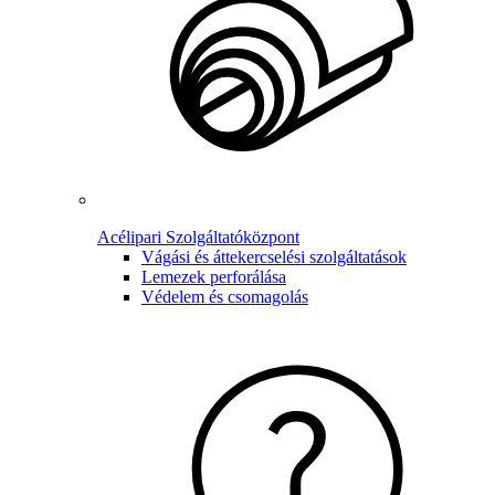
Acélipari Szolgáltatóközpont
Vágási és áttekercselési szolgáltatások
Lemezek perforálása
Védelem és csomagolás