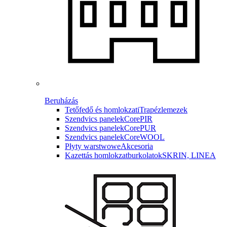
Beruházás
Tetőfedő és homlokzati
Trapézlemezek
Szendvics panelek
CorePIR
Szendvics panelek
CorePUR
Szendvics panelek
CoreWOOL
Płyty warstwowe
Akcesoria
Kazettás homlokzatburkolatok
SKRIN, LINEA