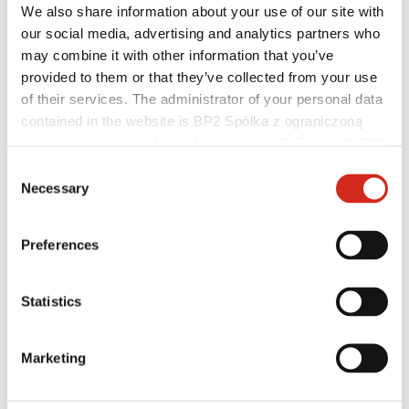
We also share information about your use of our site with
our social media, advertising and analytics partners who
may combine it with other information that you’ve
provided to them or that they’ve collected from your use
of their services. The administrator of your personal data
contained in the website is BP2 Spółka z ograniczoną
odpowiedzialnością, Marii Konopnickiej 29 Street, 30-302
Kraków. KRS 0000369912, NIP 6762431701, REGON
Consent
121387608.
Necessary
Selection
Preferences
Építészek
BIM könyvtárak
3D modellek
Revit BP2 plugin
Statistics
Marketing