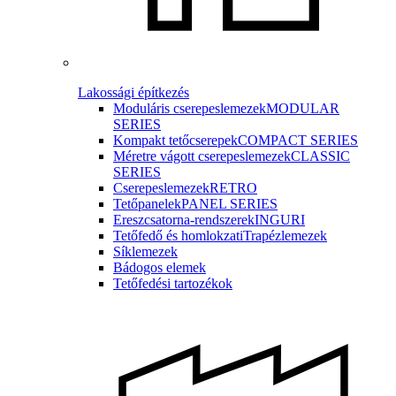
Lakossági építkezés
Moduláris cserepeslemezek
MODULAR
SERIES
Kompakt tetőcserepek
COMPACT SERIES
Méretre vágott cserepeslemezek
CLASSIC
SERIES
Cserepeslemezek
RETRO
Tetőpanelek
PANEL SERIES
Ereszcsatorna-rendszerek
INGURI
Tetőfedő és homlokzati
Trapézlemezek
Síklemezek
Bádogos elemek
Tetőfedési tartozékok