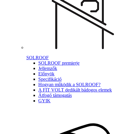
SOLROOF
SOLROOF premierje
Jellemzők
Előnyök
Specifikáció
Hogyan működik a SOLROOF?
A FIT VOLT dedikált bádogos elemek
Átfogó támogatás
GYIK