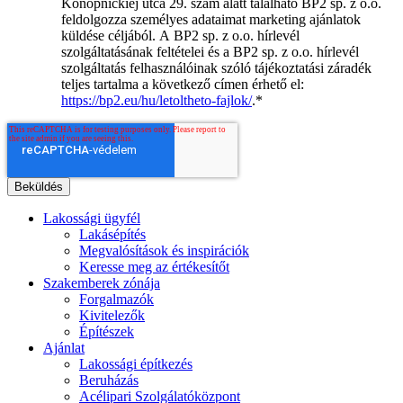
Konopnickiej utca 29. szám alatt található BP2 sp. z o.o.
feldolgozza személyes adataimat marketing ajánlatok
küldése céljából. A BP2 sp. z o.o. hírlevél
szolgáltatásának feltételei és a BP2 sp. z o.o. hírlevél
szolgáltatás felhasználóinak szóló tájékoztatási záradék
teljes tartalma a következő címen érhető el:
https://bp2.eu/hu/letoltheto-fajlok/
.
*
Lakossági ügyfél
Lakásépítés
Megvalósítások és inspirációk
Keresse meg az értékesítőt
Szakemberek zónája
Forgalmazók
Kivitelezők
Építészek
Ajánlat
Lakossági építkezés
Beruházás
Acélipari Szolgálatóközpont