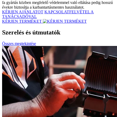
fa gyártás közben megfelelő védelemmel való ellátása pedig hosszú
évekre biztosítja a karbantartásmentes használatot.
KÉRJEN AJÁNLATOT
KAPCSOLATFELVÉTEL A
TANÁCSADÓVAL
KÉRJEN TERMÉKET
Szerelés és útmutatók
Összes megtekintése