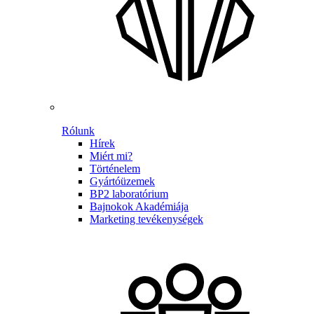
Rólunk
Hírek
Miért mi?
Történelem
Gyártóüzemek
BP2 laboratórium
Bajnokok Akadémiája
Marketing tevékenységek