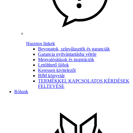
Hasznos linkek
Bevonatok, színválaszték és garanciák
Garancia nyilvántartásba vétele
Megvalósítások és inspirációk
Letölthető fájlok
Keressen kivitelezőt
BIM könyvtár
TERMÉKKEL KAPCSOLATOS KÉRDÉSEK
FELTEVÉSE
Rólunk