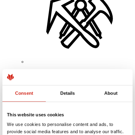
Kivitelezők
Bajnokok Akadémiája
Gyakorlati képzés
Mobil Bajnokok Akadémiája
Consent
Details
About
Szerelési útmutatók
Műszaki támogatás
MASTER ROOFER
Letölthető fájlok
This website uses cookies
Optimalizálja tetőjét
We use cookies to personalise content and ads, to
provide social media features and to analyse our traffic.