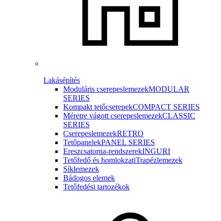
Lakásépítés
Moduláris cserepeslemezek
MODULAR
SERIES
Kompakt tetőcserepek
COMPACT SERIES
Méretre vágott cserepeslemezek
CLASSIC
SERIES
Cserepeslemezek
RETRO
Tetőpanelek
PANEL SERIES
Ereszcsatorna-rendszerek
INGURI
Tetőfedő és homlokzati
Trapézlemezek
Síklemezek
Bádogos elemek
Tetőfedési tartozékok