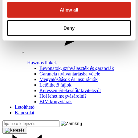
Allow all
Deny
Hasznos linkek
Bevonatok, színválaszték és garanciák
Garancia nyilvántartásba vétele
Megvalósítások és inspirációk
Letölthető fájlok
Keressen értékesítőt/ kivitelezőt
Hol lehet megvásárolni?
BIM könyvtárak
Letölthető
Kapcsolat