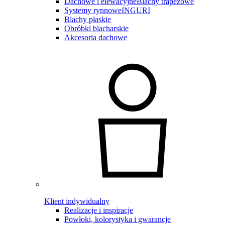
Dachowe i elewacyjne
Blachy trapezowe
Systemy rynnowe
INGURI
Blachy płaskie
Obróbki blacharskie
Akcesoria dachowe
Klient indywidualny
Realizacje i inspiracje
Powłoki, kolorystyka i gwarancje