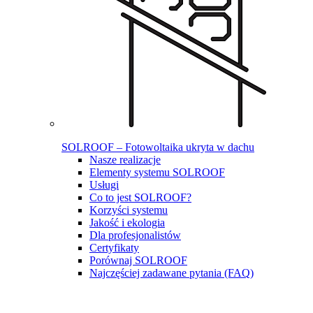
SOLROOF – Fotowoltaika ukryta w dachu
Nasze realizacje
Elementy systemu SOLROOF
Usługi
Co to jest SOLROOF?
Korzyści systemu
Jakość i ekologia
Dla profesjonalistów
Certyfikaty
Porównaj SOLROOF
Najczęściej zadawane pytania (FAQ)