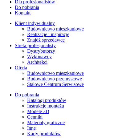
Dla profesjonalistów
Do pobrania
Kontakt
Klient indywidualny
Budownictwo mieszkaniowe
Realizacje i inspiracje
Znajdź sprzedawcę
Strefa profesjonalisty
Dystrybutorzy
Wykonawcy
Architekci
Oferta
Budownictwo mieszkaniowe
Budownictwo przemysłowe
Stalowe Centrum Serwisowe
Do pobrania
Katalogi produktów
Instrukcje montażu
Modele 3D
Cenniki
Materiały graficzne
Inne
Karty produktów