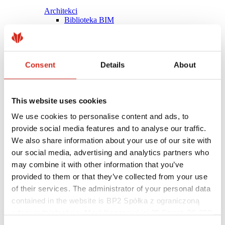
Architekci
Biblioteka BIM
Modele 3D
Plugin Revit BP2
Consent
Details
About
This website uses cookies
We use cookies to personalise content and ads, to
provide social media features and to analyse our traffic.
We also share information about your use of our site with
our social media, advertising and analytics partners who
may combine it with other information that you’ve
provided to them or that they’ve collected from your use
of their services. The administrator of your personal data
contained in the website is BP2 Spółka z ograniczoną
Pomocne linki
Powłoki, kolorystyka i gwarancje
odpowiedzialnością, Marii Konopnickiej 29 Street, 30-302
Rejestracja gwarancji
Kraków. KRS 0000369912, NIP 6762431701, REGON