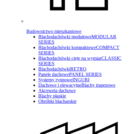
Budownictwo mieszkaniowe
Blachodachówki modułowe
MODULAR
SERIES
Blachodachówki kompaktowe
COMPACT
SERIES
Blachodachówki cięte na wymiar
CLASSIC
SERIES
Blachodachówki
RETRO
Panele dachowe
PANEL SERIES
Systemy rynnowe
INGURI
Dachowe i elewacyjne
Blachy trapezowe
Akcesoria dachowe
Blachy płaskie
Obróbki blacharskie