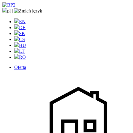
pl
|
EN
DE
SK
CS
HU
LT
RO
Oferta