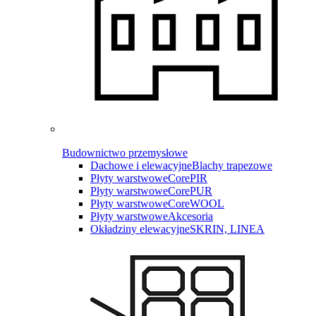
Budownictwo przemysłowe
Dachowe i elewacyjne
Blachy trapezowe
Płyty warstwowe
CorePIR
Płyty warstwowe
CorePUR
Płyty warstwowe
CoreWOOL
Płyty warstwowe
Akcesoria
Okładziny elewacyjne
SKRIN, LINEA